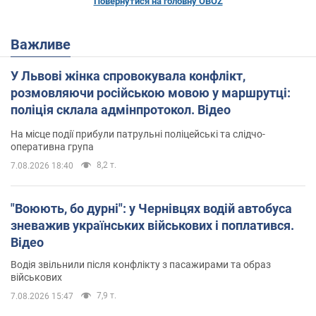
Повернутися на головну OBOZ
Важливе
У Львові жінка спровокувала конфлікт,
розмовляючи російською мовою у маршрутці:
поліція склала адмінпротокол. Відео
На місце події прибули патрульні поліцейські та слідчо-
оперативна група
8,2 т.
7.08.2026 18:40
"Воюють, бо дурні": у Чернівцях водій автобуса
зневажив українських військових і поплатився.
Відео
Водія звільнили після конфлікту з пасажирами та образ
військових
7,9 т.
7.08.2026 15:47