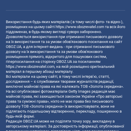
Використання будь-яких матеріалів ( в тому числі фото- та відео-),
розміщених на цьому сайті
https://www.obozrevatel.com
та всіх його
піддоменах, в будь-якому вигляді суворо заборонено.
Дозволяється використання при отриманні письмового дозволу
на їх використання та за умови обов'язкового посилання на сайт
OBOZ.UA, а для інтернет-видань - при отриманні письмового
дозволу на їх використання та за умови обов'язкового
розміщення прямого, відкритого для пошукових систем,
гіперпосилання на сторінку OBOZ.UA за посиланням
https://www.obozrevatel.com
, на якій розміщено оригінальний
матеріал в першому абзаці матеріалу.
Всі матеріали на цьому сайті, в тому числі інтерв’ю, статті,
дослідження – є службовими творами журналістів редакції,
виключні майнові права на які належать ТОВ «Золота середина».
На всі опубліковані фотоматеріали Getty Images редакція має
майнові права, які захищаються законом України «Про авторські
права та суміжні права», ніхто не має права без письмового
дозволу ТОВ «Золота середина» їх використовувати, вони не
підлягають подальшому відтворенню, перекладу, поширенню в
будь-якій формі.
Редакція OBOZ.UA може не поділяти точку зору, викладену в
авторському матеріалі. За достовірність інформації, опублікованої