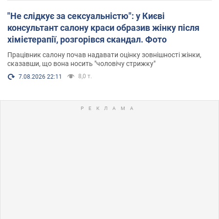
"Не слідкує за сексуальністю": у Києві
консультант салону краси образив жінку після
хімієтерапії, розгорівся скандал. Фото
Працівник салону почав надавати оцінку зовнішності жінки,
сказавши, що вона носить "чоловічу стрижку"
8,0 т.
7.08.2026 22:11