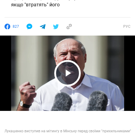
якщо "втратять" його
827
РУС
Play Video