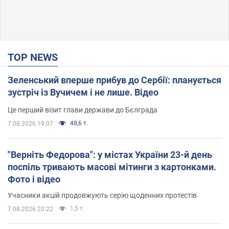
TOP NEWS
Зеленський вперше прибув до Сербії: планується
зустріч із Вучичем і не лише. Відео
Це перший візит глави держави до Бєлграда
48,6 т.
7.08.2026 19:07
"Верніть Федорова": у містах України 23-й день
поспіль тривають масові мітинги з картонками.
Фото і відео
Учасники акцій продовжують серію щоденних протестів
1,5 т.
7.08.2026 20:22