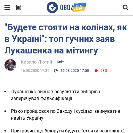
"Будете стояти на колінах, як
в Україні": топ гучних заяв
Лукашенка на мітингу
Кирило Лютий
Світ
16.08.2020 17:31
16.08.2020 17:50
68,8 т.
Лукашенко визнав результати виборів і
заперечував фальсифікації
Різко пройшовся по Заходу і сусідах, звинуватив
навіть Україну
Пригрозив, що білоруси будуть "стояти на колінах",