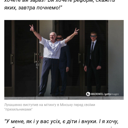
яких, завтра почнемо!"
"У мене, як і у вас усіх, є діти і внуки. І я хочу,