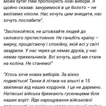
може бути! Нам пропонують нові вибори. Я
щойно сказав: зануримося в це болото – не
виліземо ніколи. Нас хочуть цим знищити, нас
хочуть послабити".
"Заспокойтеся, не штовхайте людей до
силового протистояння. Не ганьбіть країну –
мирну, процвітаючу і спокійну, якій всі у світі
заздрили. У нас через це немає друзів, у нас
немає прихильників. Всі хочуть, щоб ми стали
на коліна. Не станемо!"
"Хтось хоче нових виборів. За вікно
подивіться! Танки й літаки на зльоті в 15
хвилинах від наших кордонів. І це не даремно.
Натівські війська брязкають гусеницями біля
наших воріт. Йде нарощування військової