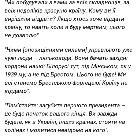
"Ми побудували з вами за всіх складнощів, за
всіх недоліків красуню країну. Кому ви її
вирішили віддати? Якщо хтось хоче віддати
країну, то навіть коли я буду мертвим, цього
не дозволю".
"Ними [опозиційними силами] управляють уже
чужі люди – ляльководи. Вони бачать західні
кордони нашої Білорусі тут, під Мінськом, як у
1939-му, а не під Брестом. Цього не буде! Ми
всі станемо Брестською фортецею! Країну не
віддамо".
"Пам'ятайте: загубите першого президента –
це буде початок вашого кінця. Ви завжди
будете, як в Україні, інших країнах, стояти на
колінах і молитися невідомо на кого".