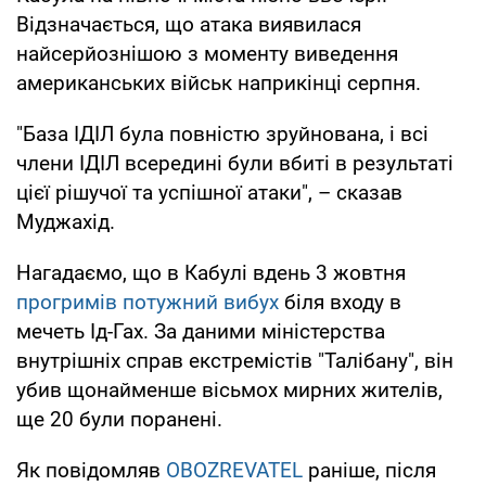
Відзначається, що атака виявилася
найсерйознішою з моменту виведення
американських військ наприкінці серпня.
"База ІДІЛ була повністю зруйнована, і всі
члени ІДІЛ всередині були вбиті в результаті
цієї рішучої та успішної атаки", – сказав
Муджахід.
Нагадаємо, що в Кабулі вдень 3 жовтня
прогримів потужний вибух
біля входу в
мечеть Ід-Гах. За даними міністерства
внутрішніх справ екстремістів "Талібану", він
убив щонайменше вісьмох мирних жителів,
ще 20 були поранені.
Як повідомляв
OBOZREVATEL
раніше, після