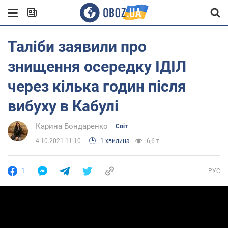
Таліби заявили про
знищення осередку ІДІЛ
через кілька годин після
вибуху в Кабулі
Карина Бондаренко
Світ
4.10.2021 11:10
1 хвилина
6,6 т.
1
РУС