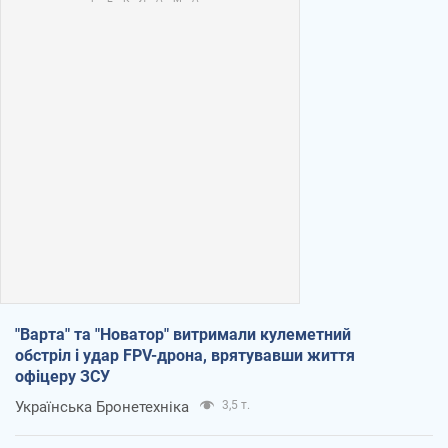
"Варта" та "Новатор" витримали кулеметний
обстріл і удар FPV-дрона, врятувавши життя
офіцеру ЗСУ
Українська Бронетехніка
3,5 т.