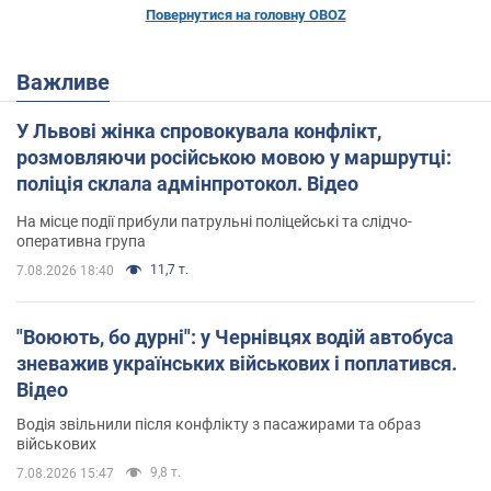
Повернутися на головну OBOZ
Важливе
У Львові жінка спровокувала конфлікт,
розмовляючи російською мовою у маршрутці:
поліція склала адмінпротокол. Відео
На місце події прибули патрульні поліцейські та слідчо-
оперативна група
11,7 т.
7.08.2026 18:40
"Воюють, бо дурні": у Чернівцях водій автобуса
зневажив українських військових і поплатився.
Відео
Водія звільнили після конфлікту з пасажирами та образ
військових
9,8 т.
7.08.2026 15:47