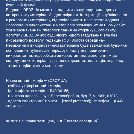
будь-якій формі.
Редакція OBOZ.UA може не поділяти точку зору, викладену в
авторському матеріалі. За достовірність інформації, опублікованої
в рекламних матеріалах, відповідальність несе рекламодавець.
Заборонено використання матеріалів розміщених на цьому сайті,
хоч із зазначенням гіперпосилання на сторінку цього сайту,
логотипу OBOZ.UA або будь-якого іншого згадування, але без
письмового дозволу Редакції/ТОВ «Золота середина»
Незаконним використанням матеріалів буде вважатися: будь-яке
копiювання, публiкацiя, передрук, наступне поширення,
використання, переробка з використанням, включенням до
складу інших матеріалів, розповсюдження, адаптація, переклад
та інші подібні зміни матеріалу.
Назва онлайн медіа — «OBOZ.UA»
- суб'єкт у сфері онлайн медіа;
- ідентифікатор медіа — R40-06156;
- поштова адреса — вул. Деревообробна, буд. 7, м. Київ, 01013;
- адреса електронної пошти —
[email protected]
; - телефон — (044)
585 46 20
© 2026 Всі права захищені, ТОВ "Золота середина".