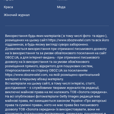
Краса
Мода
Жіночий журнал
Використання будь-яких матеріалів ( в тому числі фото- та відео-),
розміщених на цьому сайті
https://www.obozrevatel.com
та всіх його
піддоменах, в будь-якому вигляді суворо заборонено.
Дозволяється використання при отриманні письмового дозволу
на їх використання та за умови обов'язкового посилання на сайт
OBOZ.UA, а для інтернет-видань - при отриманні письмового
дозволу на їх використання та за умови обов'язкового
розміщення прямого, відкритого для пошукових систем,
гіперпосилання на сторінку OBOZ.UA за посиланням
https://www.obozrevatel.com
, на якій розміщено оригінальний
матеріал в першому абзаці матеріалу.
Всі матеріали на цьому сайті, в тому числі інтерв’ю, статті,
дослідження – є службовими творами журналістів редакції,
виключні майнові права на які належать ТОВ «Золота середина».
На всі опубліковані фотоматеріали Getty Images редакція має
майнові права, які захищаються законом України «Про авторські
права та суміжні права», ніхто не має права без письмового
дозволу ТОВ «Золота середина» їх використовувати, вони не
підлягають подальшому відтворенню, перекладу, поширенню в