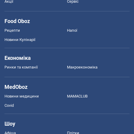
Акції
Сервіс
Food Oboz
Рецепти
Напої
Новини Кулінарії
Економіка
Ринки та компанії
Макроекономіка
MedOboz
Новини медицини
MAMACLUB
Covid
Шоу
Афіша
Плітки