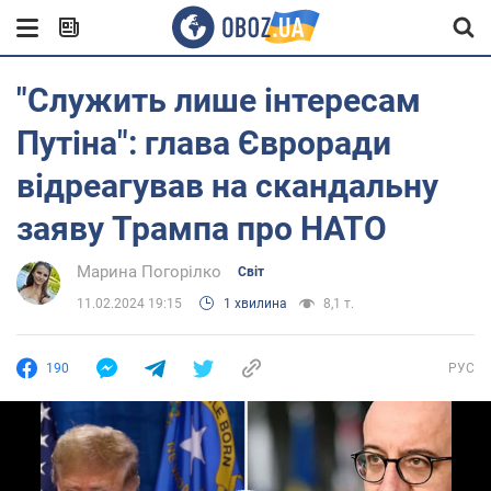
"Служить лише інтересам
Путіна": глава Євроради
відреагував на скандальну
заяву Трампа про НАТО
Марина Погорілко
Світ
11.02.2024 19:15
1 хвилина
8,1 т.
190
РУС