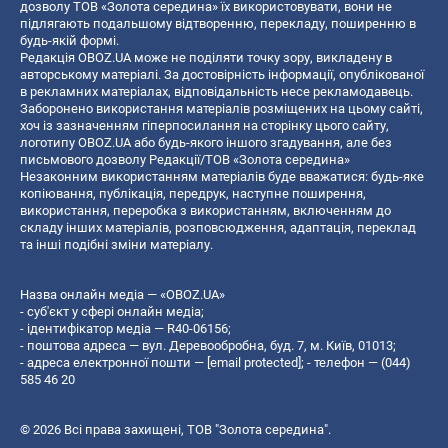
дозволу ТОВ «Золота середина» їх використовувати, вони не
підлягають подальшому відтворенню, перекладу, поширенню в
будь-якій формі.
Редакція OBOZ.UA може не поділяти точку зору, викладену в
авторському матеріалі. За достовірність інформації, опублікованої
в рекламних матеріалах, відповідальність несе рекламодавець.
Заборонено використання матеріалів розміщених на цьому сайті,
хоч із зазначенням гіперпосилання на сторінку цього сайту,
логотипу OBOZ.UA або будь-якого іншого згадування, але без
письмового дозволу Редакції/ТОВ «Золота середина»
Незаконним використанням матеріалів буде вважатися: будь-яке
копiювання, публiкацiя, передрук, наступне поширення,
використання, переробка з використанням, включенням до
складу інших матеріалів, розповсюдження, адаптація, переклад
та інші подібні зміни матеріалу.
Назва онлайн медіа — «OBOZ.UA»
- суб'єкт у сфері онлайн медіа;
- ідентифікатор медіа — R40-06156;
- поштова адреса — вул. Деревообробна, буд. 7, м. Київ, 01013;
- адреса електронної пошти —
[email protected]
; - телефон — (044)
585 46 20
© 2026 Всі права захищені, ТОВ "Золота середина".