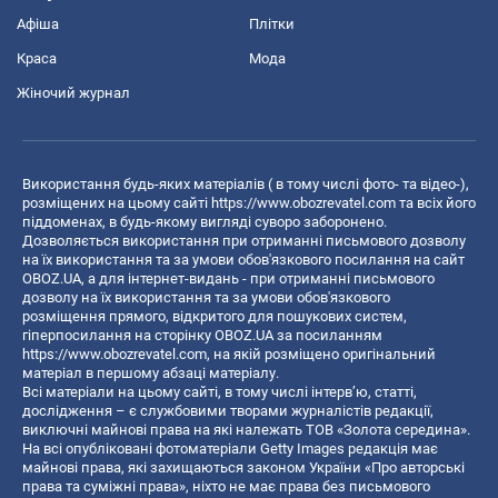
Афіша
Плітки
Краса
Мода
Жіночий журнал
Використання будь-яких матеріалів ( в тому числі фото- та відео-),
розміщених на цьому сайті
https://www.obozrevatel.com
та всіх його
піддоменах, в будь-якому вигляді суворо заборонено.
Дозволяється використання при отриманні письмового дозволу
на їх використання та за умови обов'язкового посилання на сайт
OBOZ.UA, а для інтернет-видань - при отриманні письмового
дозволу на їх використання та за умови обов'язкового
розміщення прямого, відкритого для пошукових систем,
гіперпосилання на сторінку OBOZ.UA за посиланням
https://www.obozrevatel.com
, на якій розміщено оригінальний
матеріал в першому абзаці матеріалу.
Всі матеріали на цьому сайті, в тому числі інтерв’ю, статті,
дослідження – є службовими творами журналістів редакції,
виключні майнові права на які належать ТОВ «Золота середина».
На всі опубліковані фотоматеріали Getty Images редакція має
майнові права, які захищаються законом України «Про авторські
права та суміжні права», ніхто не має права без письмового