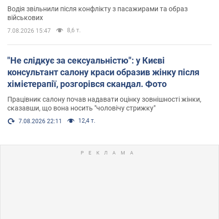
Водія звільнили після конфлікту з пасажирами та образ
військових
8,6 т.
7.08.2026 15:47
"Не слідкує за сексуальністю": у Києві
консультант салону краси образив жінку після
хімієтерапії, розгорівся скандал. Фото
Працівник салону почав надавати оцінку зовнішності жінки,
сказавши, що вона носить "чоловічу стрижку"
12,4 т.
7.08.2026 22:11