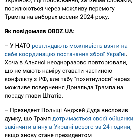
Україною, і ці побоювання, за їхніми словами,
посилюються через можливу перемогу
Трампа на виборах восени 2024 року.
Як повідомляв OBOZ.UA:
– У НАТО
розглядають можливість взяти на
себе координацію постачання зброї Україні
.
Хоча в Альянсі неодноразово повторювали,
що не мають наміру ставати частиною
конфлікту з РФ, але табу "похитнулося" через
можливе повернення Дональда Трампа на
посаду глави Штатів.
– Президент Польщі Анджей Дуда висловив
думку, що Трамп
дотримається своєї обіцянки
закінчити війну в Україні всього за 24 години
,
якщо знову стане президентом