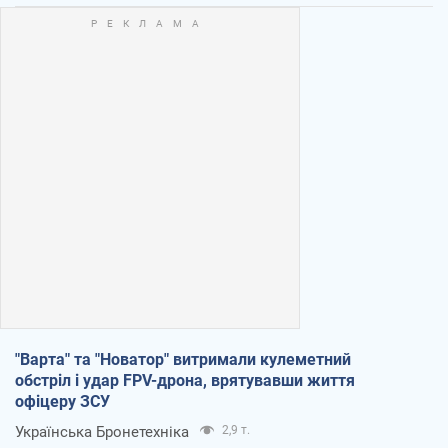
"Варта" та "Новатор" витримали кулеметний
обстріл і удар FPV-дрона, врятувавши життя
офіцеру ЗСУ
Українська Бронетехніка
2,9 т.