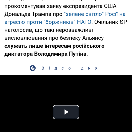
прокоментував заяву експрезидента США
Дональда Трампа про
"зелене світло" Росії на
агресію проти "боржників" НАТО
. Очільник ЄР
наголосив, що такі нерозважливі
висловлювання про безпеку Альянсу
служать лише інтересам російського
диктатора Володимира Путіна.
Відео дня
Play Video