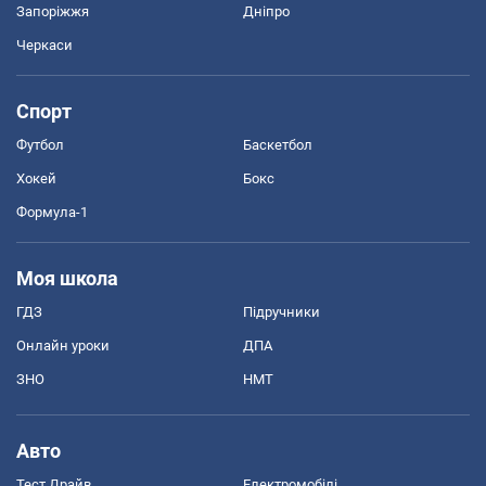
Запоріжжя
Дніпро
Черкаси
Спорт
Футбол
Баскетбол
Хокей
Бокс
Формула-1
Моя школа
ГДЗ
Підручники
Онлайн уроки
ДПА
ЗНО
НМТ
Авто
Тест Драйв
Електромобілі