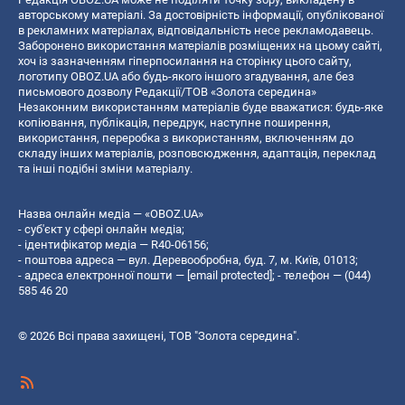
авторському матеріалі. За достовірність інформації, опублікованої
в рекламних матеріалах, відповідальність несе рекламодавець.
Заборонено використання матеріалів розміщених на цьому сайті,
хоч із зазначенням гіперпосилання на сторінку цього сайту,
логотипу OBOZ.UA або будь-якого іншого згадування, але без
письмового дозволу Редакції/ТОВ «Золота середина»
Незаконним використанням матеріалів буде вважатися: будь-яке
копiювання, публiкацiя, передрук, наступне поширення,
використання, переробка з використанням, включенням до
складу інших матеріалів, розповсюдження, адаптація, переклад
та інші подібні зміни матеріалу.
Назва онлайн медіа — «OBOZ.UA»
- суб'єкт у сфері онлайн медіа;
- ідентифікатор медіа — R40-06156;
- поштова адреса — вул. Деревообробна, буд. 7, м. Київ, 01013;
- адреса електронної пошти —
[email protected]
; - телефон — (044)
585 46 20
© 2026 Всі права захищені, ТОВ "Золота середина".