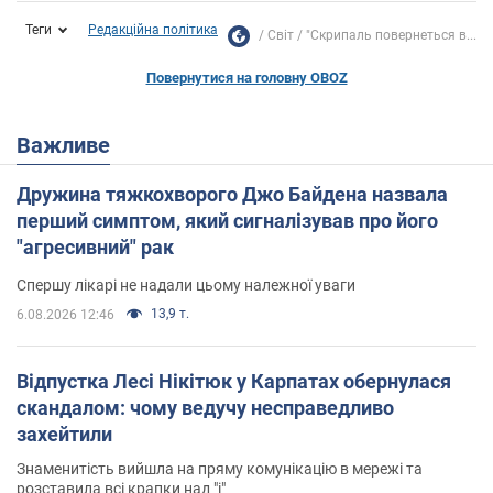
Теги
Редакційна політика
Світ
"Скрипаль повернеться в...
Повернутися на головну OBOZ
Важливе
Дружина тяжкохворого Джо Байдена назвала
перший симптом, який сигналізував про його
"агресивний" рак
Спершу лікарі не надали цьому належної уваги
13,9 т.
6.08.2026 12:46
Відпустка Лесі Нікітюк у Карпатах обернулася
скандалом: чому ведучу несправедливо
захейтили
Знаменитість вийшла на пряму комунікацію в мережі та
розставила всі крапки над "і"