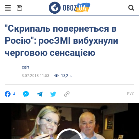
"Скрипаль повернеться в
Росію": росЗМІ вибухнули
черговою сенсацією
Світ
3.07.2018 11:53
13,2 т.
4
РУС