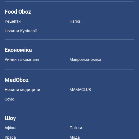
Food Oboz
Рецепти
Напої
Новини Кулінарії
Економіка
Ринки та компанії
Макроекономіка
MedOboz
Новини медицини
MAMACLUB
Covid
Шоу
Афіша
Плітки
Краса
Мода