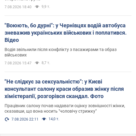
9,9 т.
7.08.2026 18:40
"Воюють, бо дурні": у Чернівцях водій автобуса
зневажив українських військових і поплатився.
Відео
Водія звільнили після конфлікту з пасажирами та образ
військових
8,7 т.
7.08.2026 15:47
"Не слідкує за сексуальністю": у Києві
консультант салону краси образив жінку після
хімієтерапії, розгорівся скандал. Фото
Працівник салону почав надавати оцінку зовнішності жінки,
сказавши, що вона носить "чоловічу стрижку"
14,0 т.
7.08.2026 22:11