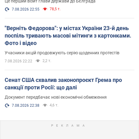
Це перший візит глави держави до Бєлграда
78,5 т.
7.08.2026 22:55
"Верніть Федорова": у містах України 23-й день
поспіль тривають масові мітинги з картонками.
Фото і відео
Учасники акцій продовжують серію щоденних протестів
2,2 т.
7.08.2026 22:22
Сенат США схвалив законопроєкт Грема про
санкції проти Росії: що далі
Документ передбачає нові економічні обмеження
4,6 т.
7.08.2026 22:38