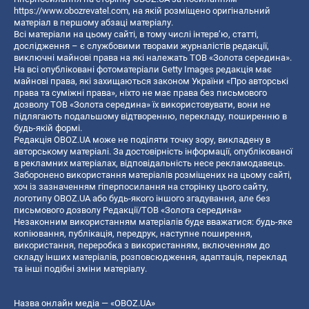
https://www.obozrevatel.com
, на якій розміщено оригінальний
матеріал в першому абзаці матеріалу.
Всі матеріали на цьому сайті, в тому числі інтерв’ю, статті,
дослідження – є службовими творами журналістів редакції,
виключні майнові права на які належать ТОВ «Золота середина».
На всі опубліковані фотоматеріали Getty Images редакція має
майнові права, які захищаються законом України «Про авторські
права та суміжні права», ніхто не має права без письмового
дозволу ТОВ «Золота середина» їх використовувати, вони не
підлягають подальшому відтворенню, перекладу, поширенню в
будь-якій формі.
Редакція OBOZ.UA може не поділяти точку зору, викладену в
авторському матеріалі. За достовірність інформації, опублікованої
в рекламних матеріалах, відповідальність несе рекламодавець.
Заборонено використання матеріалів розміщених на цьому сайті,
хоч із зазначенням гіперпосилання на сторінку цього сайту,
логотипу OBOZ.UA або будь-якого іншого згадування, але без
письмового дозволу Редакції/ТОВ «Золота середина»
Незаконним використанням матеріалів буде вважатися: будь-яке
копiювання, публiкацiя, передрук, наступне поширення,
використання, переробка з використанням, включенням до
складу інших матеріалів, розповсюдження, адаптація, переклад
та інші подібні зміни матеріалу.
Назва онлайн медіа — «OBOZ.UA»