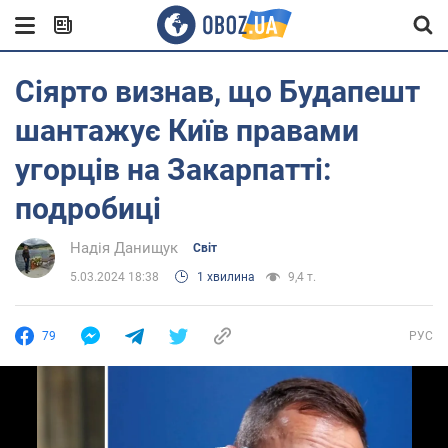
Сіярто визнав, що Будапешт
шантажує Київ правами
угорців на Закарпатті:
подробиці
Надія Данищук
Світ
5.03.2024 18:38
1 хвилина
9,4 т.
79
РУС