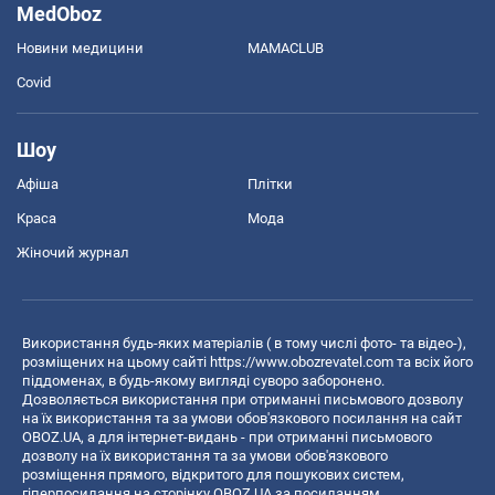
MedOboz
Новини медицини
MAMACLUB
Covid
Шоу
Афіша
Плітки
Краса
Мода
Жіночий журнал
Використання будь-яких матеріалів ( в тому числі фото- та відео-),
розміщених на цьому сайті
https://www.obozrevatel.com
та всіх його
піддоменах, в будь-якому вигляді суворо заборонено.
Дозволяється використання при отриманні письмового дозволу
на їх використання та за умови обов'язкового посилання на сайт
OBOZ.UA, а для інтернет-видань - при отриманні письмового
дозволу на їх використання та за умови обов'язкового
розміщення прямого, відкритого для пошукових систем,
гіперпосилання на сторінку OBOZ.UA за посиланням