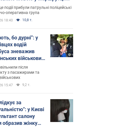
ція склала адмінпротокол.
це події прибули патрульні поліцейські
о
дчо-оперативна група
10,8 т.
26 18:40
ть, бо дурні": у
івцях водій
буса зневажив
їнських військових
латився. Відео
звільнили після
кту з пасажирами та
військових
9,2 т.
26 15:47
лідкує за
альністю": у Києві
ультант салону
и образив жінку