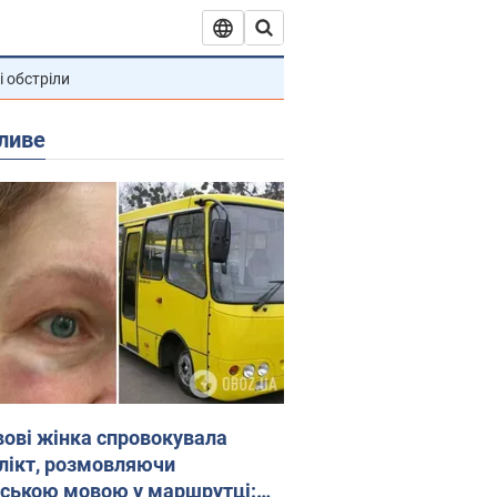
і обстріли
ливе
вові жінка спровокувала
лікт, розмовляючи
йською мовою у маршрутці: