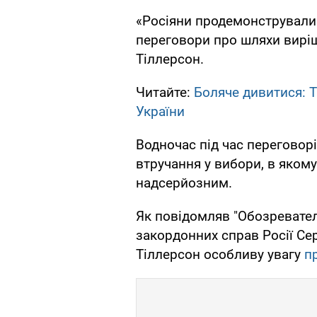
«Росіяни продемонстрували 
переговори про шляхи виріше
Тіллерсон.
Читайте:
Боляче дивитися: 
України
Водночас під час переговор
втручання у вибори, в яком
надсерйозним.
Як повідомляв "Обозреватель
закордонних справ Росії С
Тіллерсон особливу увагу
п