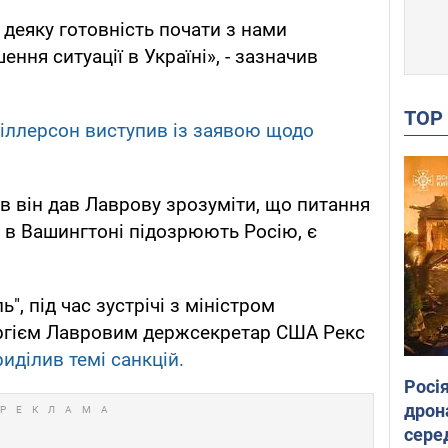
деяку готовність почати з нами
ння ситуації в Україні», - зазначив
TO
Тіллерсон виступив із заявою щодо
ів він дав Лаврову зрозуміти, що питання
у в Вашингтоні підозрюють Росію, є
", під час зустрічі з міністром
ергієм Лавровим держсекретар США Рекс
риділив темі санкцій.
Росі
дрон
сере