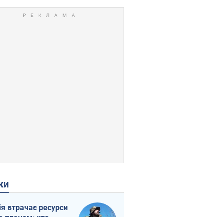
ки
ія втрачає ресурси