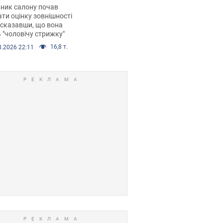
 хімієтерапії,
ник салону почав
орівся скандал.
ти оцінку зовнішності
 сказавши, що вона
 "чоловічу стрижку"
16,8 т.
8.2026 22:11