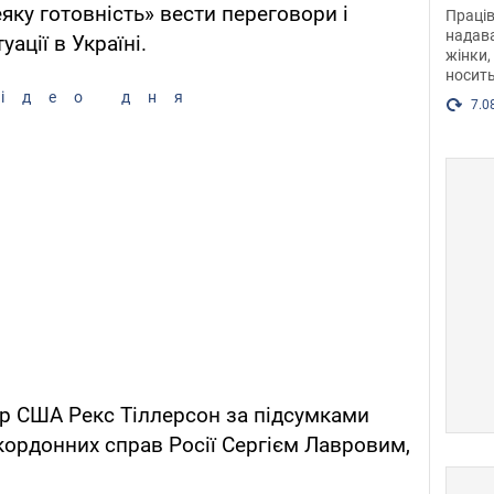
після
яку готовність» вести переговори і
Праців
розг
надава
ації в Україні.
жінки,
Фото
носить
ідео дня
7.0
р США Рекс Тіллерсон за підсумками
акордонних справ Росії Сергієм Лавровим,