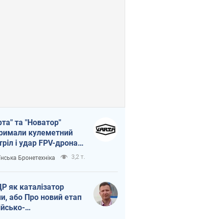
рта" та "Новатор"
римали кулеметний
тріл і удар FPV-дрона,
тувавши життя
3,2 т.
їнська Бронетехніка
церу ЗСУ
Р як каталізатор
ни, або Про новий етап
ійсько-
нічнокорейського