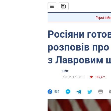
Герої вій
Росіяни готов
розповів про
з Лавровим 
Світ
7.08.2017 07:18
167,4 т.
537