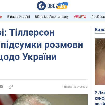
ни
Війна в Україні
Війна Ізраїлю та Ірану
VENETO
Російськ
Важ
і: Тіллерсон
 підсумки розмови
щодо України
Читать на русском
У Ль
конф
росі