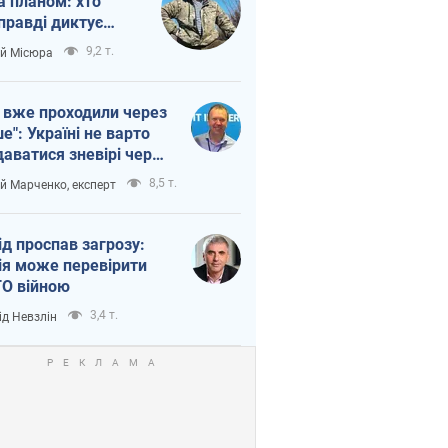
а планом: хто
правді диктує
п війни
9,2 т.
ій Місюра
 вже проходили через
ше": Україні не варто
даватися зневірі через
етний терор
8,5 т.
ій Марченко, експерт
ід проспав загрозу:
ія може перевірити
О війною
3,4 т.
ід Невзлін