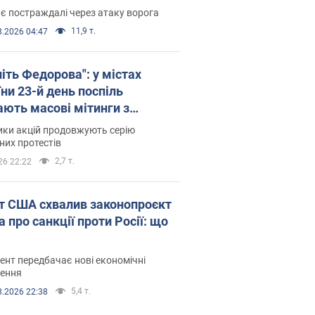
є постраждалі через атаку ворога
11,9 т.
8.2026 04:47
іть Федорова": у містах
ни 23-й день поспіль
ають масові мітинги з
онками. Фото і відео
ики акцій продовжують серію
их протестів
2,7 т.
26 22:22
т США схвалив законопроєкт
 про санкції проти Росії: що
нт передбачає нові економічні
ення
5,4 т.
8.2026 22:38