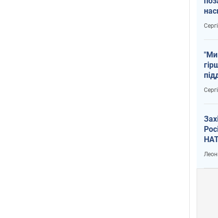
поз
нас
тем
Серг
"Ми
гір
під
рак
Серг
Зах
Рос
НАТ
Леон