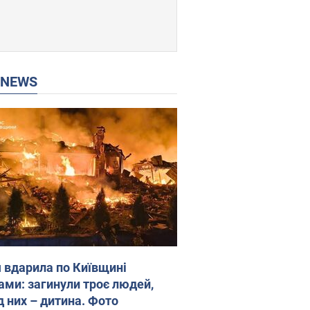
P NEWS
я вдарила по Київщині
ами: загинули троє людей,
д них – дитина. Фото