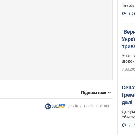
Також 
8.0
"Верн
Украї
трив
карт
Учасн
щоденн
7.08.20
Сена
Підписатися
Грема
далі
Світ
Росіяни готові:...
Докуме
обмеж
7.0