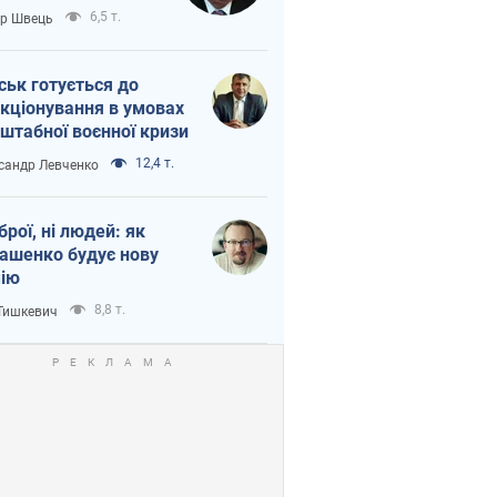
тіна?
6,5 т.
ор Швець
ськ готується до
кціонування в умовах
штабної воєнної кризи
12,4 т.
сандр Левченко
зброї, ні людей: як
ашенко будує нову
ію
8,8 т.
 Тишкевич