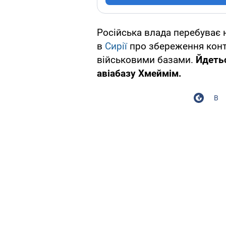
Російська влада перебуває 
в
Сирії
про збереження кон
військовими базами.
Йдетьс
авіабазу Хмеймім.
В