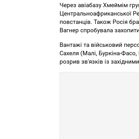
Через авіабазу Хмеймім гру
Центральноафриканської Рес
повстанців. Також Росія брал
Вагнер спробувала захопити
Вантажі та військовий перс
Сахеля (Малі, Буркіна-Фасо,
розрив зв'язків із західним