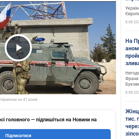
Україн
Європ
8.08.20
На П
аном
прой
Play Video
злив
пере
Негода
річки
Франк
Буков
8.08.20
Жінц
тис. 
сі головного — підпишіться на Новини на
чере
зіпс
Підписатися