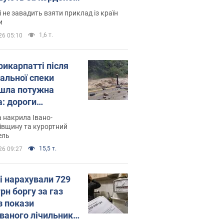
і не завадить взяти приклад із країн
и
1,6 т.
26 05:10
рикарпатті після
альної спеки
шла потужна
а: дороги
творились на
 накрила Івано-
. Відео
івщину та курортний
ель
15,5 т.
26 09:27
і нарахували 729
грн боргу за газ
з покази
ованого лічильника: