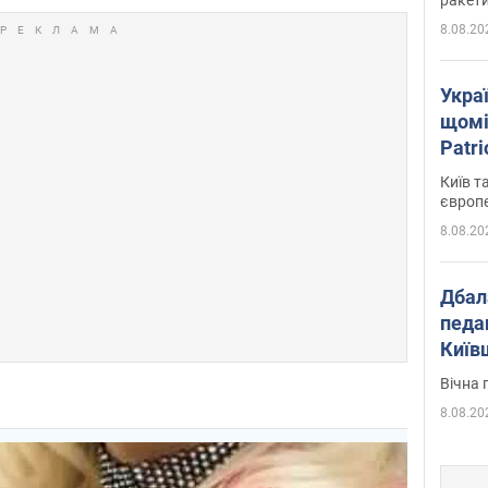
8.08.20
Укра
щомі
Patr
розк
Київ т
європ
8.08.20
Дбал
педа
Київ
київс
Вічна 
8.08.20