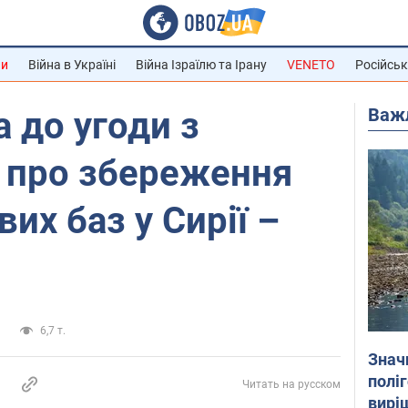
ни
Війна в Україні
Війна Ізраїлю та Ірану
VENETO
Російськ
Важ
а до угоди з
 про збереження
вих баз у Сирії –
и
6,7 т.
Знач
полі
Читать на русском
вирі