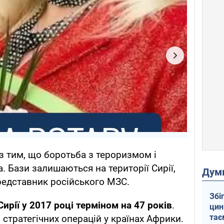
 з тим, що боротьба з тероризмом і
. Бази залишаються на території Сирії,
Дум
представник російського МЗС.
Збі
Сирії у 2017 році терміном на 47 років
.
цин
тає
стратегічних операцій у країнах Африки.