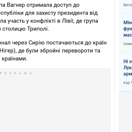
і Пу
па Вагнер отримала доступ до
Вікт
публіки для захисту президента від
а участь у конфлікті в Лівії, де група
Мін
 столицю Триполі.
фун
мас
онал через Сирію постачаються до країн
Олек
 Нігер), де були збройні перевороти та
и країнами.
Ні 
Лук
арм
Ігар