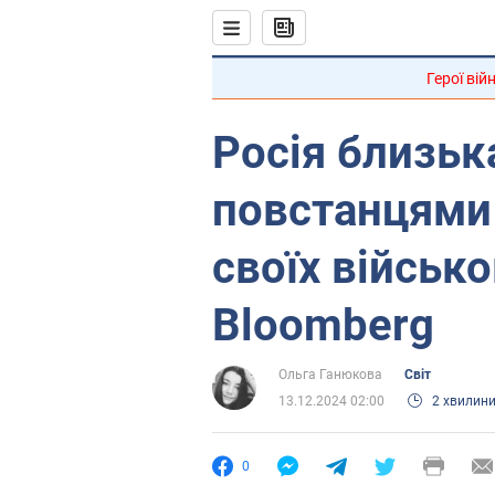
Герої вій
Росія близьк
повстанцями
своїх військо
Bloomberg
Ольга Ганюкова
Світ
13.12.2024 02:00
2 хвилин
0