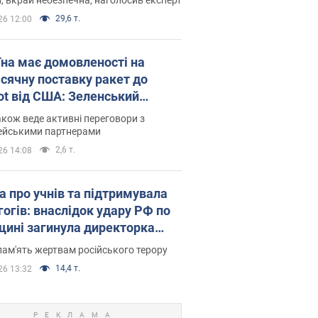
29,6 т.
26 12:00
їна має домовленості на
сячну поставку ракет до
iot від США: Зеленський
рив подробиці
акож веде активні переговори з
ейськими партнерами
2,6 т.
26 14:08
а про учнів та підтримувала
гогів: внаслідок удару РФ по
щині загинула директорка
ького ліцею, її чоловік та онук
пам'ять жертвам російського терору
14,4 т.
26 13:32