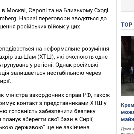
в Москві, Європі та на Близькому Сході
omberg. Наразі переговори зводяться до
TO
шення російських військ у цих
 сподівається на неформальне розуміння
ахрір аш-Шам (ХТШ), які очолюють одне
групувань у регіоні. Однак російські
ація залишається нестабільною через
ирії.
к міністра закордонних справ РФ, також
тримує контакт з представниками ХТШ у
Крем
хню готовність забезпечити безпеку
можл
 планує зберегти свої бази в Сирії,
майже
Інте
ською державою" ще не закінчена.
Думка,
ракети