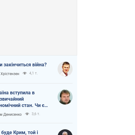
и закінчиться війна?
4,1 т.
 Хрістензен
аїна вступила в
звичайний
номічний стан. Чи є
тло вкінці тунелю?
3,6 т.
м Денисенко
 буде Крим, той і