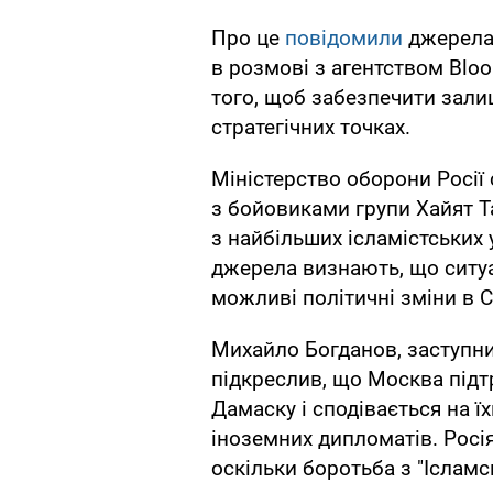
Про це
повідомили
джерела 
в розмові з агентством Blo
того, щоб забезпечити зали
стратегічних точках.
Міністерство оборони Росії
з бойовиками групи Хайят Т
з найбільших ісламістських у
джерела визнають, що ситу
можливі політичні зміни в С
Михайло Богданов, заступни
підкреслив, що Москва під
Дамаску і сподівається на ї
іноземних дипломатів. Росія
оскільки боротьба з "Іслам