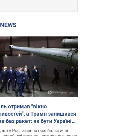
P NEWS
ль отримав "вікно
ивостей", а Трамп залишився
 без ракет: як бути Україні?
рв’ю з Мельником
 що в Росії закінчаться балістичні
, вкрай небезпечна, наголосив експерт