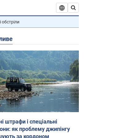
і обстріли
ливе
ні штрафи і спеціальні
гони: як проблему джипінгу
шують за кордоном