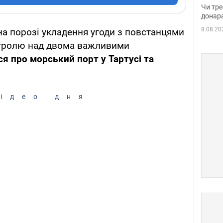
судд
Чи тре
неоч
донар
8.08.20
на порозі укладення угоди з повстанцями
тролю над двома важливими
я про морський порт у Тартусі та
ідео дня