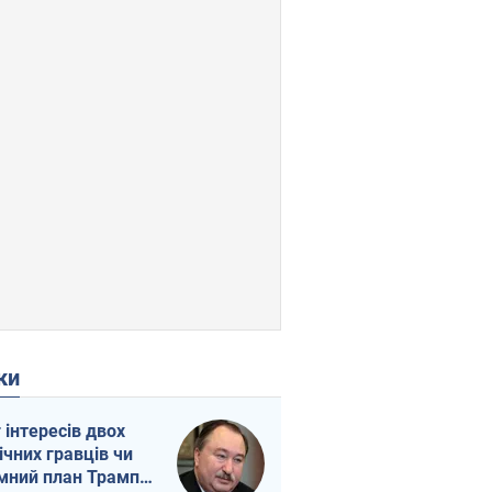
ки
г інтересів двох
ічних гравців чи
мний план Трампа