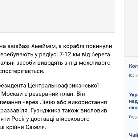
на авіабазі Хмеймім, а кораблі покинули
перебувають у радіусі 7-12 км від берега.
іальні засоби виводять з-під можливого
Кол
спостерігається.
Юрій
президента Центральноафриканської
у Москви є резервний план. Він
Укр
над
тачання через Лівію або використання
еко
-Браззавіля. Гуанджика також висловив
сві
Вади
яти Росії у доставці військового
ші країни Сахеля.
Чий