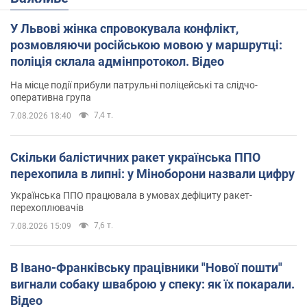
У Львові жінка спровокувала конфлікт,
розмовляючи російською мовою у маршрутці:
поліція склала адмінпротокол. Відео
На місце події прибули патрульні поліцейські та слідчо-
оперативна група
7,4 т.
7.08.2026 18:40
Скільки балістичних ракет українська ППО
перехопила в липні: у Міноборони назвали цифру
Українська ППО працювала в умовах дефіциту ракет-
перехоплювачів
7,6 т.
7.08.2026 15:09
В Івано-Франківську працівники "Нової пошти"
вигнали собаку шваброю у спеку: як їх покарали.
Відео