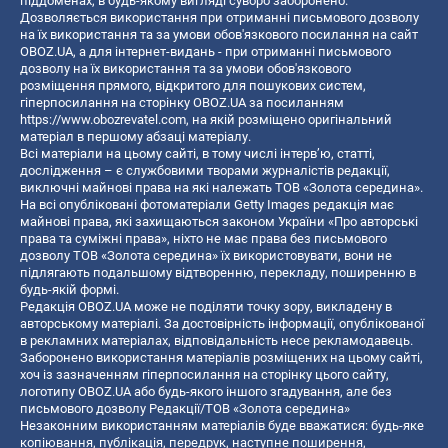
піддоменах, в будь-якому вигляді суворо заборонено.
Дозволяється використання при отриманні письмового дозволу
на їх використання та за умови обов'язкового посилання на сайт
OBOZ.UA, а для інтернет-видань - при отриманні письмового
дозволу на їх використання та за умови обов'язкового
розміщення прямого, відкритого для пошукових систем,
гіперпосилання на сторінку OBOZ.UA за посиланням
https://www.obozrevatel.com
, на якій розміщено оригінальний
матеріал в першому абзаці матеріалу.
Всі матеріали на цьому сайті, в тому числі інтерв’ю, статті,
дослідження – є службовими творами журналістів редакції,
виключні майнові права на які належать ТОВ «Золота середина».
На всі опубліковані фотоматеріали Getty Images редакція має
майнові права, які захищаються законом України «Про авторські
права та суміжні права», ніхто не має права без письмового
дозволу ТОВ «Золота середина» їх використовувати, вони не
підлягають подальшому відтворенню, перекладу, поширенню в
будь-якій формі.
Редакція OBOZ.UA може не поділяти точку зору, викладену в
авторському матеріалі. За достовірність інформації, опублікованої
в рекламних матеріалах, відповідальність несе рекламодавець.
Заборонено використання матеріалів розміщених на цьому сайті,
хоч із зазначенням гіперпосилання на сторінку цього сайту,
логотипу OBOZ.UA або будь-якого іншого згадування, але без
письмового дозволу Редакції/ТОВ «Золота середина»
Незаконним використанням матеріалів буде вважатися: будь-яке
копiювання, публiкацiя, передрук, наступне поширення,