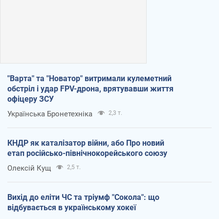
"Варта" та "Новатор" витримали кулеметний
обстріл і удар FPV-дрона, врятувавши життя
офіцеру ЗСУ
Українська Бронетехніка
2,3 т.
КНДР як каталізатор війни, або Про новий
етап російсько-північнокорейського союзу
Олексій Кущ
2,5 т.
Вихід до еліти ЧС та тріумф "Сокола": що
відбувається в українському хокеї