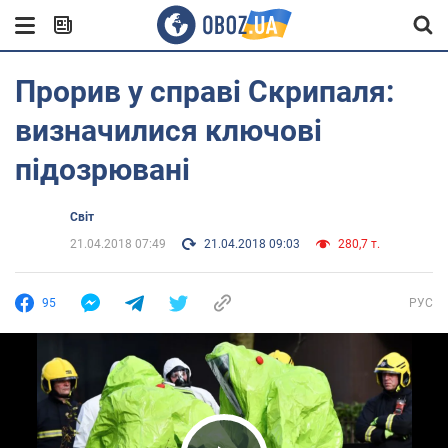
Прорив у справі Скрипаля:
визначилися ключові
підозрювані
Світ
21.04.2018 07:49
21.04.2018 09:03
280,7 т.
95
РУС