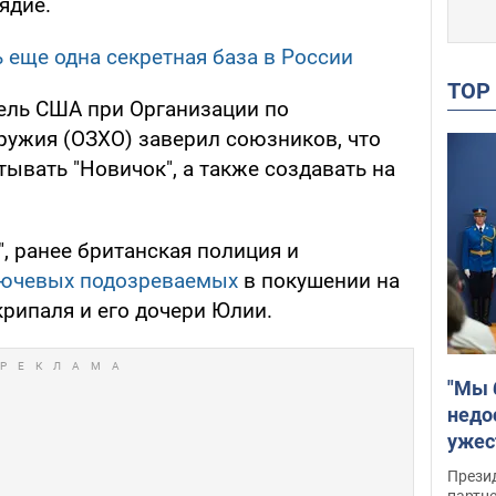
ядие.
 еще одна секретная база в России
TO
тель США при Организации по
ужия (ОЗХО) заверил союзников, что
тывать "Новичок", а также создавать на
, ранее британская полиция и
лючевых подозреваемых
в покушении на
рипаля и его дочери Юлии.
"Мы 
недо
ужес
Росс
Прези
партн