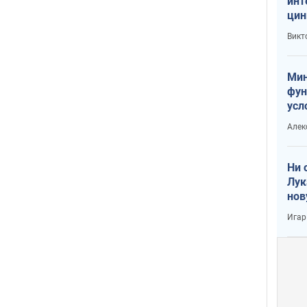
инт
цин
или
Викт
Тра
Мин
фун
усл
вое
Алек
Ни 
Лук
нов
Игар