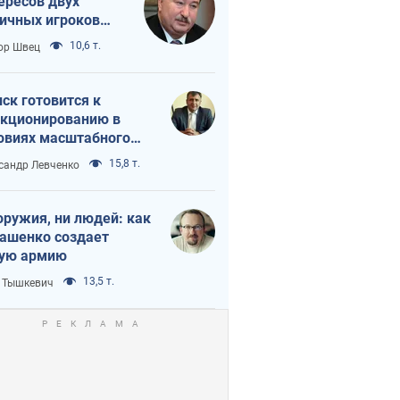
ересов двух
ичных игроков
 тайный план
10,6 т.
ор Швец
мпа и Путина?
ск готовится к
кционированию в
овиях масштабного
нного кризиса
15,8 т.
сандр Левченко
оружия, ни людей: как
ашенко создает
ую армию
13,5 т.
 Тышкевич