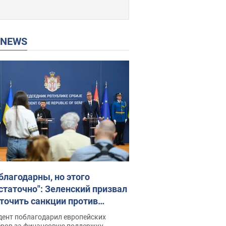
P NEWS
благодарны, но этого
статочно": Зеленский призвал
точить санкции против
ии
дент поблагодарил европейских
еров за финансовую поддержку