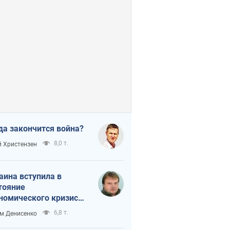
да закончится война?
8,0 т.
 Христензен
аина вступила в
тояние
номического кризиса.
ь ли свет в конце
6,8 т.
м Денисенко
неля?