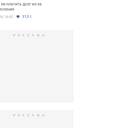
я вынес
ли платить долг из-за
иданное решение
исления
31,3 т.
26 14:43