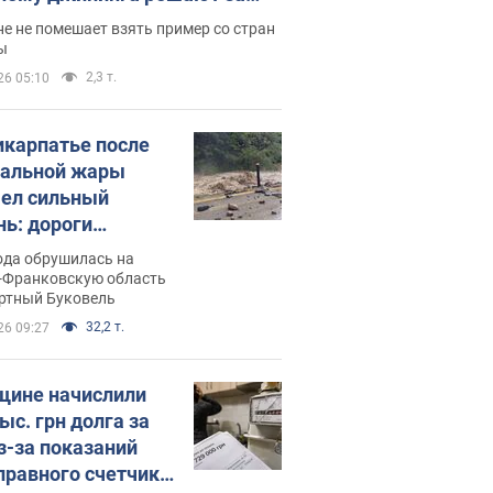
ицей
е не помешает взять пример со стран
ы
2,3 т.
26 05:10
икарпатье после
альной жары
ел сильный
нь: дороги
ратились в реки.
ода обрушилась на
о
-Франковскую область
ортный Буковель
32,2 т.
26 09:27
ине начислили
ыс. грн долга за
из-за показаний
правного счетчика: