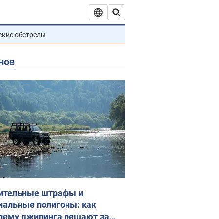
ские обстрелы
ное
ительные штрафы и
иальные полигоны: как
лему джипинга решают за