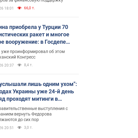
66,0 т.
26 18:01
ина приобрела у Турции 70
истических ракет и многое
ое вооружение: в Госдепе
обнародовали список
п уже проинформировал об этом
канский Конгресс
8,4 т.
26 20:37
 услышали лишь одним ухом":
родах Украины уже 24-й день
яд проходят митинги в
ержку Федорова. Фото и
равительственные выступления с
о
ванием вернуть Федорова
лжаются до сих пор
3,0 т.
26 20:51