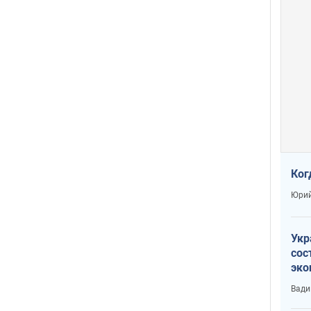
Ког
Юрий
Укр
сос
эко
Ест
Вади
тун