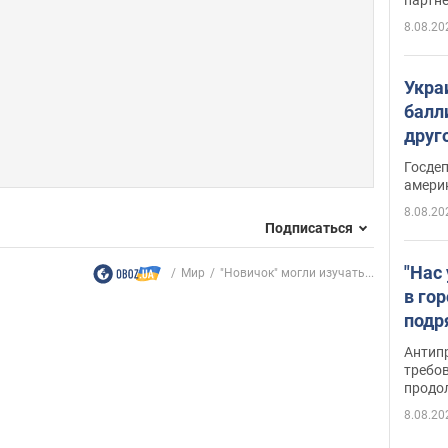
8.08.20
Укра
балл
друг
США 
Госде
амери
8.08.20
Подписаться
"Нас
Мир
"Новичок" могли изучать...
в го
подр
подд
Антип
виде
требо
продо
8.08.20