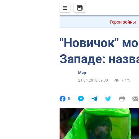
Герои войны
"Новичок" мо
Западе: наз
Мир
21.04.2018 09:00
7,7 т.
0