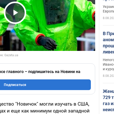
гран
Украин
Европ
8.08.20
Play Video
В Пр
аном
прош
ливе
прев
Непог
Виде
Ивано
и кур
рсе главного – подпишитесь на Новини на
8.08.20
Подписаться
Женщ
729 т
газ 
ество "Новичок" могли изучать в США,
неис
ах и еще как минимум одной западной