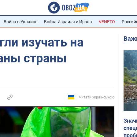
Война в Украине
Война Израиля и Ирана
VENETO
Россий
Важ
гли изучать на
ваны страны
Читати українською
Знач
спец
проб