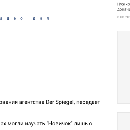
судь
Нужно 
неож
донач
8.08.20
идео дня
вания агентства Der Spiegel, передает
нах могли изучать "Новичок" лишь с