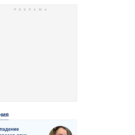
ения
падение