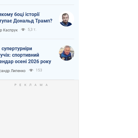
якому боці історії
тупає Дональд Трамп?
5,3 т.
ор Каспрук
 супертурніри
учіх: спортивний
ендар осені 2026 року
153
сандр Липенко