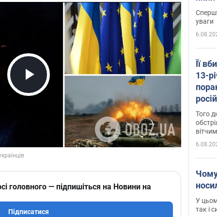
"агр
Спершу
уваги
6.08.20
Її вб
13-рі
пора
Play Video
росій
Сумщ
Того д
обстрі
вітчим
6.08.20
Чому
носи
сі головного — підпишіться на Новини на
У цьом
так і 
Підписатися