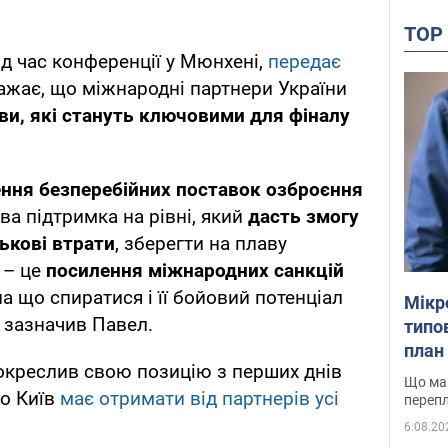
TO
ід час конференції у Мюнхені,
передає
важає, що міжнародні партнери України
ви, які стануть ключовими для фіналу
ння безперебійних поставок озброєння
ва підтримка на рівні, який
дасть змогу
ськові втрати
, зберегти на плаву
є
– це
посилення міжнародних санкцій
на що спиратися і її бойовий потенціал
Мікр
 зазначив Павел.
типов
план 
окреслив свою позицію з перших днів
Що маю
що Київ
має отримати від партнерів усі
перепл
6.08.20