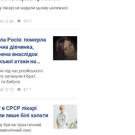
есивний" рак
 лікарі не надали цьому належної
9,3 т.
26 12:46
ила Росія: померла
чна дівчинка,
нена внаслідок
ської атаки на
ину. Фото
ня під час російського
лу загинули її брат,
 та бабуся
8,7 т.
26 12:13
 в СРСР лікарі
ли лише білі халати
у був як практичний,
символічний сенс