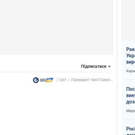
Рак
Укр
вир
Підписатися
рак
Кири
Світ
Президент Чехії Павел...
Пос
вин
доз
заг
Мари
Рос