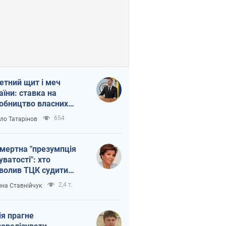
етний щит і меч
аїни: ставка на
обництво власних
ет
654
ло Татарінов
мертна "презумпція
уватості": хто
волив ТЦК судити
иблих захисників
2,4 т.
на Ставнійчук
ія прагне