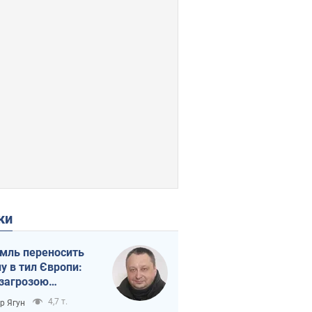
ки
мль переносить
ну в тил Європи:
 загрозою
тична логістика
4,7 т.
ор Ягун