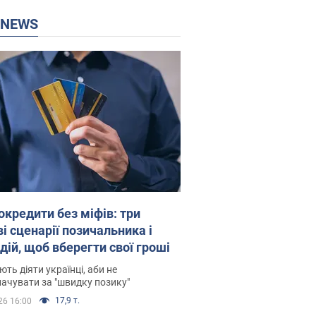
P NEWS
окредити без міфів: три
і сценарії позичальника і
дій, щоб вберегти свої гроші
ть діяти українці, аби не
ачувати за "швидку позику"
17,9 т.
26 16:00