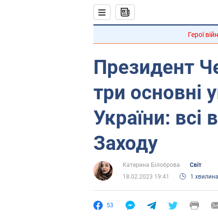
Герої вій
Президент Че
три основні 
України: всі 
Заходу
Катерина Білоброва
Світ
18.02.2023 19:41
1 хвилин
53