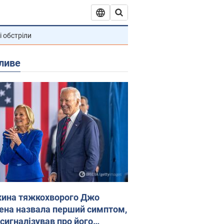
і обстріли
ливе
ина тяжкохворого Джо
ена назвала перший симптом,
 сигналізував про його