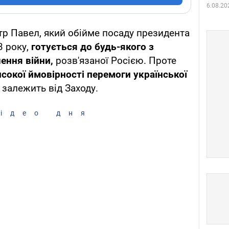
6.08.20
тр Павел, який обійме посаду президента
3 року,
готується до будь-якого з
ення війни,
розв'язаної Росією. Проте
сокої ймовірності перемоги української
 залежить від Заходу.
ідео дня