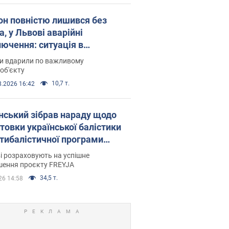
он повністю лишився без
а, у Львові аварійні
лючення: ситуація в
госистемі 6 серпня
ни вдарили по важливому
об'єкту
10,7 т.
8.2026 16:42
нський зібрав нараду щодо
товки української балістики
JA: які рішення готуються
і розраховують на успішне
шення проєкту FREYJA
34,5 т.
26 14:58