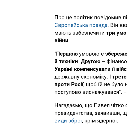
Про це політик повідомив п
Європейська правда
. Він в
мають забезпечити
три умо
війни
.
"
Першою
умовою є
збереже
й техніки
.
Другою
– фінансо
Україні компенсувати її вій
державну економіку. І
трет
проти Росії
, щоб їй не було 
поступово виснажувався", –
Нагадаємо, що Павел чітко 
президентства, заявивши, 
види зброї
, крім ядерної.