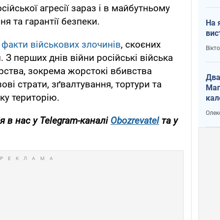
осійської агресії зараз і в майбутньому
ня та гарантії безпеки.
На 
вис
 факти військових злочинів
, скоєних
Вікт
. З перших днів війни російські війська
ірства, зокрема жорстокі вбивства
Два
ові страти, зґвалтування, тортури та
Маг
ку територію.
кал
Олек
 в нас у Telegram-каналі
Obozrevatel
та у