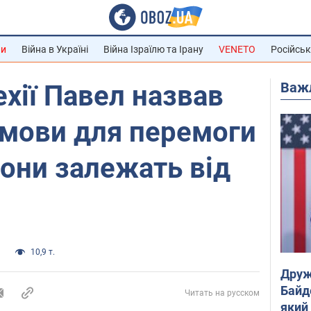
ни
Війна в Україні
Війна Ізраїлю та Ірану
VENETO
Російськ
Важ
хії Павел назвав
умови для перемоги
вони залежать від
а
10,9 т.
Друж
Байд
Читать на русском
який