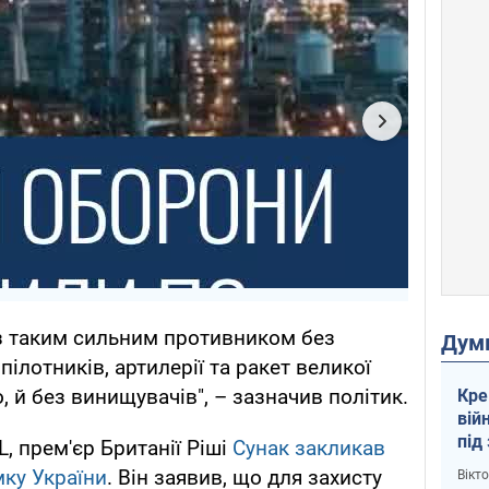
 з таким сильним противником без
Дум
пілотників, артилерії та ракет великої
, й без винищувачів", – зазначив політик.
Кре
вій
під
 прем'єр Британії Ріші
Сунак закликав
кри
мку України
. Він заявив, що для захисту
Вікт