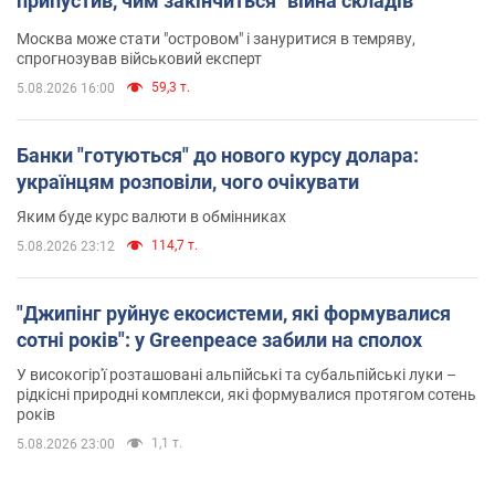
припустив, чим закінчиться "війна складів"
Москва може стати "островом" і зануритися в темряву,
спрогнозував військовий експерт
59,3 т.
5.08.2026 16:00
Банки "готуються" до нового курсу долара:
українцям розповіли, чого очікувати
Яким буде курс валюти в обмінниках
114,7 т.
5.08.2026 23:12
"Джипінг руйнує екосистеми, які формувалися
сотні років": у Greenpeace забили на сполох
У високогір'ї розташовані альпійські та субальпійські луки –
рідкісні природні комплекси, які формувалися протягом сотень
років
1,1 т.
5.08.2026 23:00