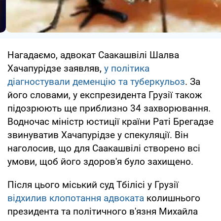
Нагадаємо, адвокат Саакашвілі Шалва
Хачапурідзе заявляв,
у політика
діагностували деменцію та туберкульоз
. За
його словами, у експрезидента Грузії також
підозрюють ще приблизно 34 захворювання.
Водночас міністр юстиції країни Раті Брегадзе
звинуватив Хачапурідзе у спекуляції. Він
наголосив, що для Саакашвілі створено всі
умови, щоб його здоров'я було захищено.
Після цього міський суд Тбілісі у Грузії
відхилив клопотання адвоката
колишнього
президента та політичного в'язня Михайла