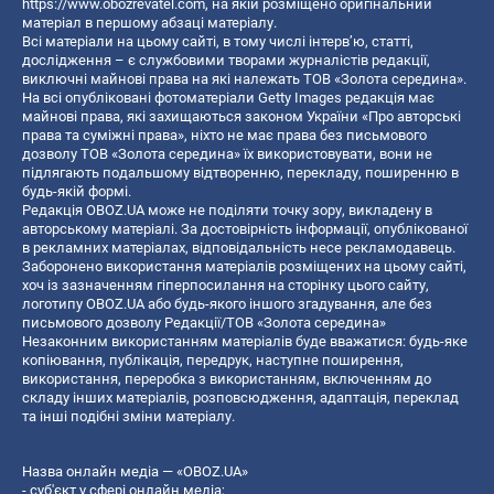
https://www.obozrevatel.com
, на якій розміщено оригінальний
матеріал в першому абзаці матеріалу.
Всі матеріали на цьому сайті, в тому числі інтерв’ю, статті,
дослідження – є службовими творами журналістів редакції,
виключні майнові права на які належать ТОВ «Золота середина».
На всі опубліковані фотоматеріали Getty Images редакція має
майнові права, які захищаються законом України «Про авторські
права та суміжні права», ніхто не має права без письмового
дозволу ТОВ «Золота середина» їх використовувати, вони не
підлягають подальшому відтворенню, перекладу, поширенню в
будь-якій формі.
Редакція OBOZ.UA може не поділяти точку зору, викладену в
авторському матеріалі. За достовірність інформації, опублікованої
в рекламних матеріалах, відповідальність несе рекламодавець.
Заборонено використання матеріалів розміщених на цьому сайті,
хоч із зазначенням гіперпосилання на сторінку цього сайту,
логотипу OBOZ.UA або будь-якого іншого згадування, але без
письмового дозволу Редакції/ТОВ «Золота середина»
Незаконним використанням матеріалів буде вважатися: будь-яке
копiювання, публiкацiя, передрук, наступне поширення,
використання, переробка з використанням, включенням до
складу інших матеріалів, розповсюдження, адаптація, переклад
та інші подібні зміни матеріалу.
Назва онлайн медіа — «OBOZ.UA»
- суб'єкт у сфері онлайн медіа;