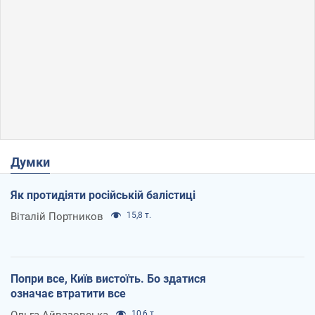
Думки
Як протидіяти російській балістиці
Віталій Портников
15,8 т.
Попри все, Київ вистоїть. Бо здатися
означає втратити все
Ольга Айвазовська
10,6 т.