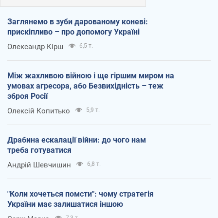
Заглянемо в зуби дарованому коневі:
прискіпливо – про допомогу Україні
Олександр Кірш
6,5 т.
Між жахливою війною і ще гіршим миром на
умовах агресора, або Безвихідність – теж
зброя Росії
Олексій Копитько
5,9 т.
Драбина ескалації війни: до чого нам
треба готуватися
Андрій Шевчишин
6,8 т.
"Коли хочеться помсти": чому стратегія
України має залишатися іншою
7,3 т.