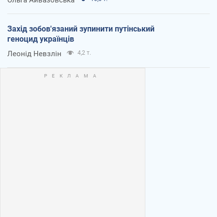
Захід зобов'язаний зупинити путінський
геноцид українців
Леонід Невзлін
4,2 т.