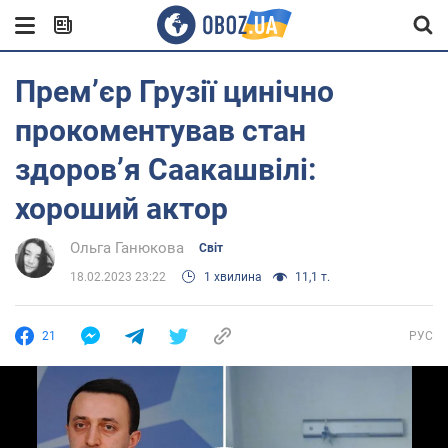
Прем’єр Грузії цинічно
прокоментував стан
здоров’я Саакашвілі:
хороший актор
Ольга Ганюкова
Світ
18.02.2023 23:22
1 хвилина
11,1 т.
21
РУС