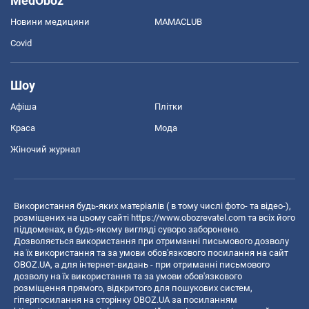
MedOboz
Новини медицини
MAMACLUB
Covid
Шоу
Афіша
Плітки
Краса
Мода
Жіночий журнал
Використання будь-яких матеріалів ( в тому числі фото- та відео-),
розміщених на цьому сайті
https://www.obozrevatel.com
та всіх його
піддоменах, в будь-якому вигляді суворо заборонено.
Дозволяється використання при отриманні письмового дозволу
на їх використання та за умови обов'язкового посилання на сайт
OBOZ.UA, а для інтернет-видань - при отриманні письмового
дозволу на їх використання та за умови обов'язкового
розміщення прямого, відкритого для пошукових систем,
гіперпосилання на сторінку OBOZ.UA за посиланням