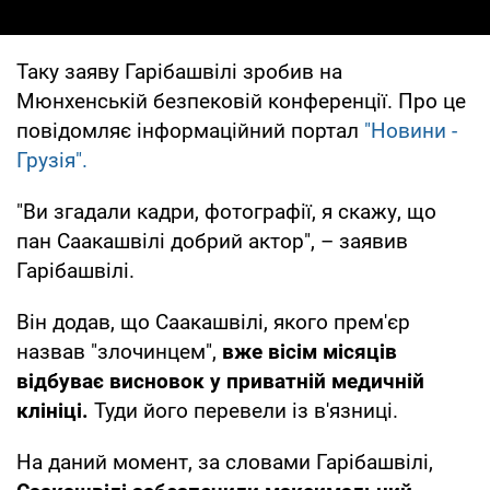
Таку заяву Гарібашвілі зробив на
Мюнхенській безпековій конференції. Про це
повідомляє інформаційний портал
"Новини -
Грузія".
"Ви згадали кадри, фотографії, я скажу, що
пан Саакашвілі добрий актор", – заявив
Гарібашвілі.
Він додав, що Саакашвілі, якого прем'єр
назвав "злочинцем",
вже вісім місяців
відбуває висновок у приватній медичній
клініці.
Туди його перевели із в'язниці.
На даний момент, за словами Гарібашвілі,