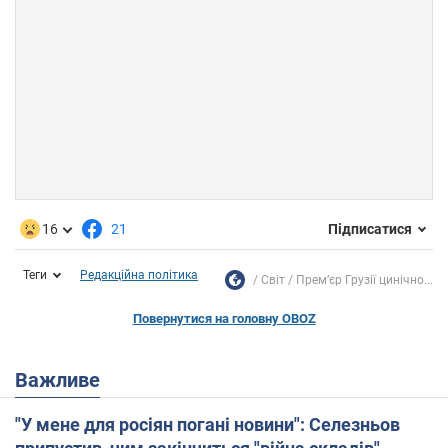
16
21
Підписатися
Теги
Редакційна політика
Світ
Прем’єр Грузії цинічно...
Повернутися на головну OBOZ
Важливе
"У мене для росіян погані новини": Селезньов