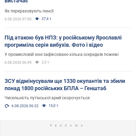
вистачає
Як перераховують пенсії
37,4 т.
6.08.2026 07:00
Під атакою був НПЗ: у російському Ярославлі
прогриміла серія вибухів. Фото і відео
У промисловій зоні зафіксовано кілька осередків пожежі
2,5 т.
6.08.2026 06:49
ЗСУ відмінусували ще 1330 окупантів та збили
понад 1800 російських БПЛА – Генштаб
Чисельність путінської армії скорочується
16,0 т.
6.08.2026 06:32