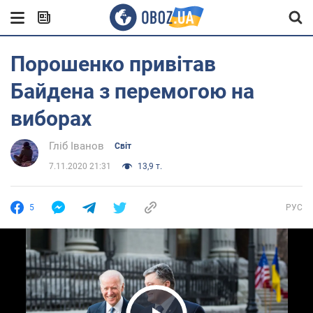
Порошенко привітав
Байдена з перемогою на
виборах
Гліб Іванов
Світ
7.11.2020 21:31
13,9 т.
5
РУС