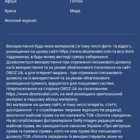
Афіша
Плітки
Краса
Мода
Жіночий журнал
Використання будь-яких матеріалів ( в тому числі фото- та відео-),
розміщених на цьому сайті
https://www.obozrevatel.com
та всіх його
піддоменах, в будь-якому вигляді суворо заборонено.
Дозволяється використання при отриманні письмового дозволу
на їх використання та за умови обов'язкового посилання на сайт
OBOZ.UA, а для інтернет-видань - при отриманні письмового
дозволу на їх використання та за умови обов'язкового
розміщення прямого, відкритого для пошукових систем,
гіперпосилання на сторінку OBOZ.UA за посиланням
https://www.obozrevatel.com
, на якій розміщено оригінальний
матеріал в першому абзаці матеріалу.
Всі матеріали на цьому сайті, в тому числі інтерв’ю, статті,
дослідження – є службовими творами журналістів редакції,
виключні майнові права на які належать ТОВ «Золота середина».
На всі опубліковані фотоматеріали Getty Images редакція має
майнові права, які захищаються законом України «Про авторські
права та суміжні права», ніхто не має права без письмового
дозволу ТОВ «Золота середина» їх використовувати, вони не