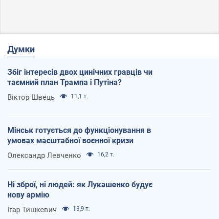
Думки
Збіг інтересів двох цинічних гравців чи
таємний план Трампа і Путіна?
Віктор Швець
11,1 т.
Мінськ готується до функціонування в
умовах масштабної воєнної кризи
Олександр Левченко
16,2 т.
Ні зброї, ні людей: як Лукашенко будує
нову армію
Ігар Тишкевич
13,9 т.