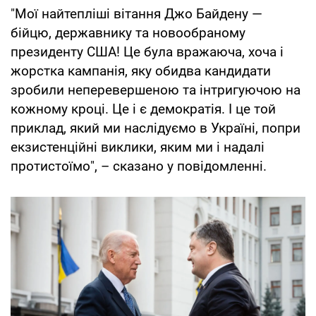
"Мої найтепліші вітання Джо Байдену —
бійцю, державнику та новообраному
президенту США! Це була вражаюча, хоча і
жорстка кампанія, яку обидва кандидати
зробили неперевершеною та інтригуючою на
кожному кроці. Це і є демократія. І це той
приклад, який ми наслідуємо в Україні, попри
екзистенційні виклики, яким ми і надалі
протистоїмо", – сказано у повідомленні.