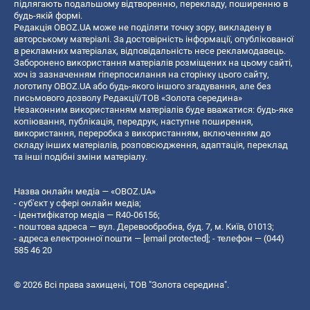
підлягають подальшому відтворенню, перекладу, поширенню в
будь-якій формі.
Редакція OBOZ.UA може не поділяти точку зору, викладену в
авторському матеріалі. За достовірність інформації, опублікованої
в рекламних матеріалах, відповідальність несе рекламодавець.
Заборонено використання матеріалів розміщених на цьому сайті,
хоч із зазначенням гіперпосилання на сторінку цього сайту,
логотипу OBOZ.UA або будь-якого іншого згадування, але без
письмового дозволу Редакції/ТОВ «Золота середина»
Незаконним використанням матеріалів буде вважатися: будь-яке
копiювання, публiкацiя, передрук, наступне поширення,
використання, переробка з використанням, включенням до
складу інших матеріалів, розповсюдження, адаптація, переклад
та інші подібні зміни матеріалу.
Назва онлайн медіа — «OBOZ.UA»
- суб'єкт у сфері онлайн медіа;
- ідентифікатор медіа — R40-06156;
- поштова адреса — вул. Деревообробна, буд. 7, м. Київ, 01013;
- адреса електронної пошти —
[email protected]
; - телефон — (044)
585 46 20
© 2026 Всі права захищені, ТОВ "Золота середина".