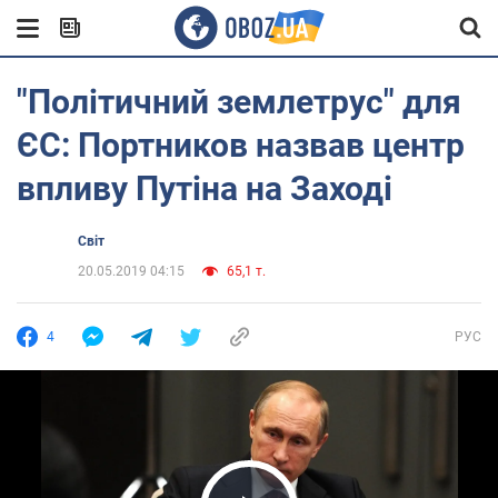
"Політичний землетрус" для
ЄС: Портников назвав центр
впливу Путіна на Заході
Світ
20.05.2019 04:15
65,1 т.
4
РУС