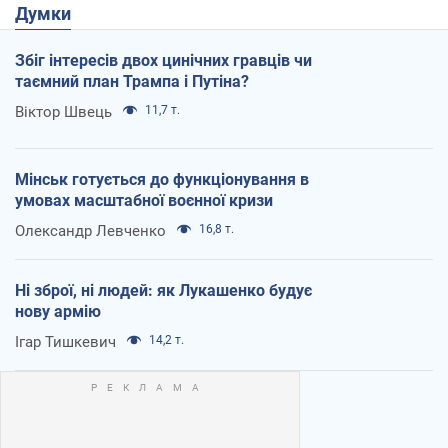
Думки
Збіг інтересів двох цинічних гравців чи
таємний план Трампа і Путіна?
Віктор Швець
11,7 т.
Мінськ готується до функціонування в
умовах масштабної воєнної кризи
Олександр Левченко
16,8 т.
Ні зброї, ні людей: як Лукашенко будує
нову армію
Ігар Тишкевич
14,2 т.