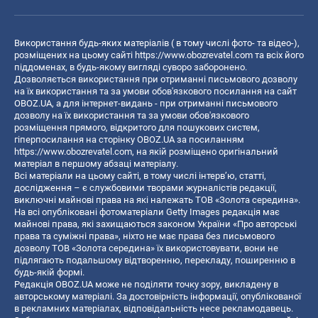
Використання будь-яких матеріалів ( в тому числі фото- та відео-),
розміщених на цьому сайті
https://www.obozrevatel.com
та всіх його
піддоменах, в будь-якому вигляді суворо заборонено.
Дозволяється використання при отриманні письмового дозволу
на їх використання та за умови обов'язкового посилання на сайт
OBOZ.UA, а для інтернет-видань - при отриманні письмового
дозволу на їх використання та за умови обов'язкового
розміщення прямого, відкритого для пошукових систем,
гіперпосилання на сторінку OBOZ.UA за посиланням
https://www.obozrevatel.com
, на якій розміщено оригінальний
матеріал в першому абзаці матеріалу.
Всі матеріали на цьому сайті, в тому числі інтерв’ю, статті,
дослідження – є службовими творами журналістів редакції,
виключні майнові права на які належать ТОВ «Золота середина».
На всі опубліковані фотоматеріали Getty Images редакція має
майнові права, які захищаються законом України «Про авторські
права та суміжні права», ніхто не має права без письмового
дозволу ТОВ «Золота середина» їх використовувати, вони не
підлягають подальшому відтворенню, перекладу, поширенню в
будь-якій формі.
Редакція OBOZ.UA може не поділяти точку зору, викладену в
авторському матеріалі. За достовірність інформації, опублікованої
в рекламних матеріалах, відповідальність несе рекламодавець.