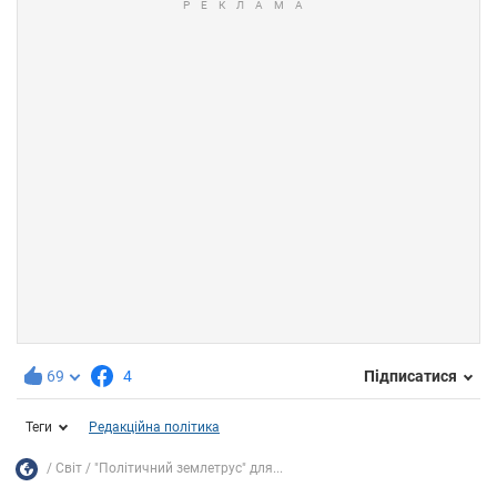
69
4
Підписатися
Теги
Редакційна політика
Світ
"Політичний землетрус" для...