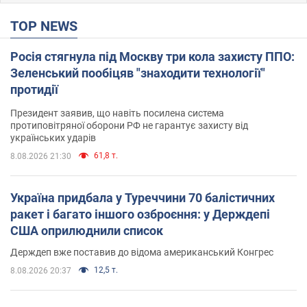
TOP NEWS
Росія стягнула під Москву три кола захисту ППО:
Зеленський пообіцяв "знаходити технології"
протидії
Президент заявив, що навіть посилена система
протиповітряної оборони РФ не гарантує захисту від
українських ударів
61,8 т.
8.08.2026 21:30
Україна придбала у Туреччини 70 балістичних
ракет і багато іншого озброєння: у Держдепі
США оприлюднили список
Держдеп вже поставив до відома американський Конгрес
12,5 т.
8.08.2026 20:37