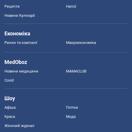
Рецепти
Напої
Новини Кулінарії
Економіка
Ринки та компанії
Макроекономіка
MedOboz
Новини медицини
MAMACLUB
Covid
Шоу
Афіша
Плітки
Краса
Мода
Жіночий журнал