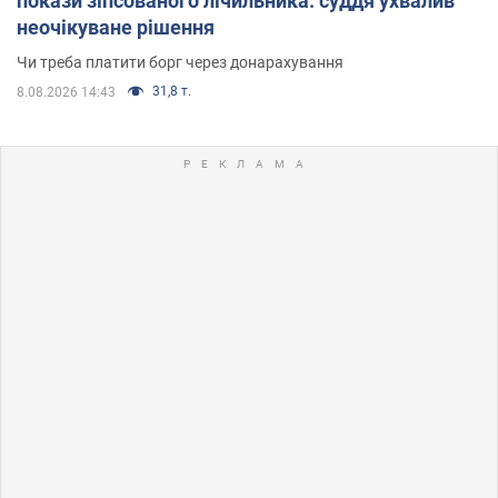
покази зіпсованого лічильника: суддя ухвалив
неочікуване рішення
Чи треба платити борг через донарахування
31,8 т.
8.08.2026 14:43