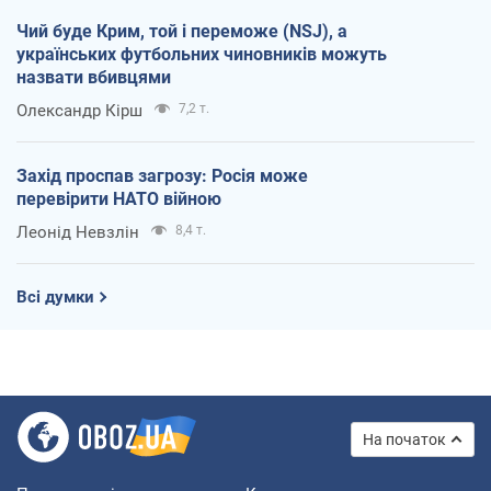
Чий буде Крим, той і переможе (NSJ), а
українських футбольних чиновників можуть
назвати вбивцями
Олександр Кірш
7,2 т.
Захід проспав загрозу: Росія може
перевірити НАТО війною
Леонід Невзлін
8,4 т.
Всі думки
На початок