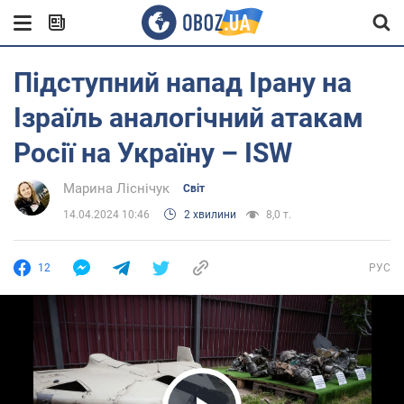
Підступний напад Ірану на
Ізраїль аналогічний атакам
Росії на Україну – ISW
Марина Ліснічук
Світ
14.04.2024 10:46
2 хвилини
8,0 т.
12
РУС