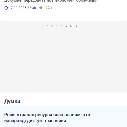
Документ передбачає нові економічні обмеження
5,2 т.
7.08.2026 22:38
Думки
Росія втрачає ресурси поза планом: хто
насправді диктує темп війни