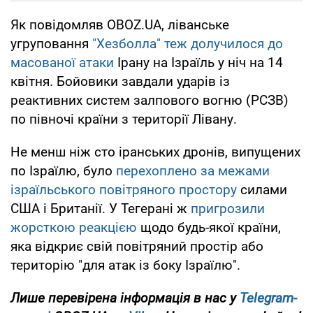
Як повідомляв OBOZ.UA, ліванське
угруповання
"Хезболла" теж долучилося до
масованої атаки
Ірану на Ізраїль у ніч на 14
квітня. Бойовики завдали ударів із
реактивних систем залпового вогню (РСЗВ)
по півночі країни з території Лівану.
Не менш ніж сто іранських дронів, випущених
по Ізраїлю, було
перехоплено за межами
ізраїльського повітряного простору
силами
США і Британії. У Тегерані ж
пригрозили
жорсткою реакцією
щодо будь-якої країни,
яка відкриє свій повітряний простір або
територію "для атак із боку Ізраїлю".
Лише перевірена інформація в нас у
Telegram-