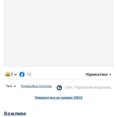
5
12
Підписатися
Теги
Редакційна політика
Світ
Підступний напад Ірану...
Повернутися на головну OBOZ
Важливе