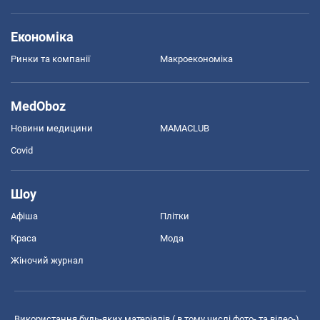
Економіка
Ринки та компанії
Макроекономіка
MedOboz
Новини медицини
MAMACLUB
Covid
Шоу
Афіша
Плітки
Краса
Мода
Жіночий журнал
Використання будь-яких матеріалів ( в тому числі фото- та відео-),