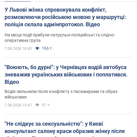
У Львові жінка спровокувала конфлікт,
розмовляючи російською мовою у маршрутці:
поліція склала адмінпротокол. Відео
На місце події прибули патрульні поліцейські та слідчо-
оперативна група
10,6 т.
7.08.2026 18:40
"Воюють, бо дурні": у Чернівцях водій автобуса
зневажив українських військових і поплатився.
Відео
Водія звільнили після конфлікту з пасажирами та образ
військових
9,1 т.
7.08.2026 15:47
"Не слідкує за сексуальністю": у Києві
консультант салону краси образив жінку після