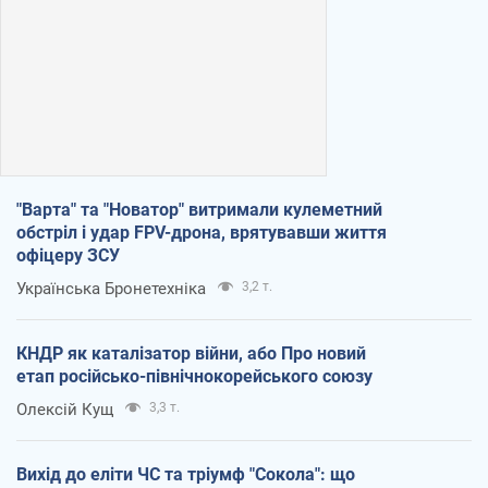
"Варта" та "Новатор" витримали кулеметний
обстріл і удар FPV-дрона, врятувавши життя
офіцеру ЗСУ
Українська Бронетехніка
3,2 т.
КНДР як каталізатор війни, або Про новий
етап російсько-північнокорейського союзу
Олексій Кущ
3,3 т.
Вихід до еліти ЧС та тріумф "Сокола": що