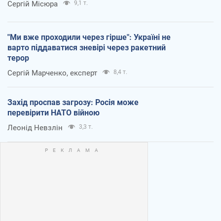
Сергій Місюра
9,1 т.
"Ми вже проходили через гірше": Україні не
варто піддаватися зневірі через ракетний
терор
Сергій Марченко, експерт
8,4 т.
Захід проспав загрозу: Росія може
перевірити НАТО війною
Леонід Невзлін
3,3 т.