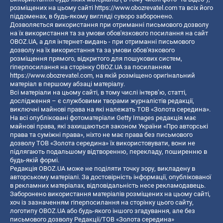
розміщених на цьому сайті
https://www.obozrevatel.com
та всіх його
піддоменах, в будь-якому вигляді суворо заборонено.
Дозволяється використання при отриманні письмового дозволу
на їх використання та за умови обов'язкового посилання на сайт
OBOZ.UA, а для інтернет-видань - при отриманні письмового
дозволу на їх використання та за умови обов'язкового
розміщення прямого, відкритого для пошукових систем,
гіперпосилання на сторінку OBOZ.UA за посиланням
https://www.obozrevatel.com
, на якій розміщено оригінальний
матеріал в першому абзаці матеріалу.
Всі матеріали на цьому сайті, в тому числі інтерв’ю, статті,
дослідження – є службовими творами журналістів редакції,
виключні майнові права на які належать ТОВ «Золота середина».
На всі опубліковані фотоматеріали Getty Images редакція має
майнові права, які захищаються законом України «Про авторські
права та суміжні права», ніхто не має права без письмового
дозволу ТОВ «Золота середина» їх використовувати, вони не
підлягають подальшому відтворенню, перекладу, поширенню в
будь-якій формі.
Редакція OBOZ.UA може не поділяти точку зору, викладену в
авторському матеріалі. За достовірність інформації, опублікованої
в рекламних матеріалах, відповідальність несе рекламодавець.
Заборонено використання матеріалів розміщених на цьому сайті,
хоч із зазначенням гіперпосилання на сторінку цього сайту,
логотипу OBOZ.UA або будь-якого іншого згадування, але без
письмового дозволу Редакції/ТОВ «Золота середина»