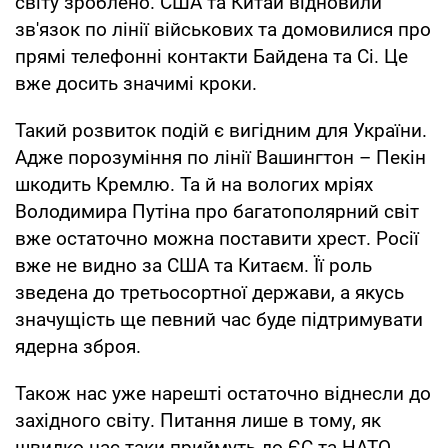
світу зроблено. США та Китай відновили
зв'язок по лінії військових та домовилися про
прямі телефонні контакти Байдена та Сі. Це
вже досить значимі кроки.
Такий розвиток подій є вигідним для України.
Адже порозуміння по лінії Вашингтон – Пекін
шкодить Кремлю. Та й на вологих мріях
Володимира Путіна про багатополярний світ
вже остаточно можна поставити хрест. Росії
вже не видно за США та Китаєм. Її роль
зведена до третьосортної держави, а якусь
значущість ще певний час буде підтримувати
ядерна зброя.
Також нас уже нарешті остаточно віднесли до
західного світу. Питання лише в тому, як
швидко нас таки приймуть до ЄС та НАТО.