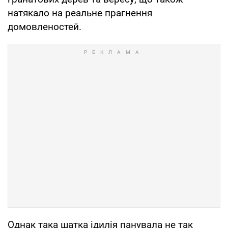
натякало на реальне прагнення
домовленостей.
Однак така шатка ідилія панувала не так