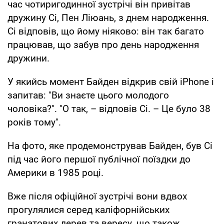
час чотиригодинної зустрічі він привітав
дружину Сі, Пен Ліюань, з днем народження.
Сі відповів, що йому ніяково: він так багато
працював, що забув про день народження
дружини.
У якийсь момент Байден відкрив свій iPhone і
запитав: "Ви знаєте цього молодого
чоловіка?". "О так, – відповів Сі. – Це було 38
років тому".
На фото, яке продемонстрував Байден, був Сі
під час його першої публічної поїздки до
Америки в 1985 році.
Вже після офіційної зустрічі вони вдвох
прогулялися серед каліфорнійських
гранатових дерев та вересу, що також