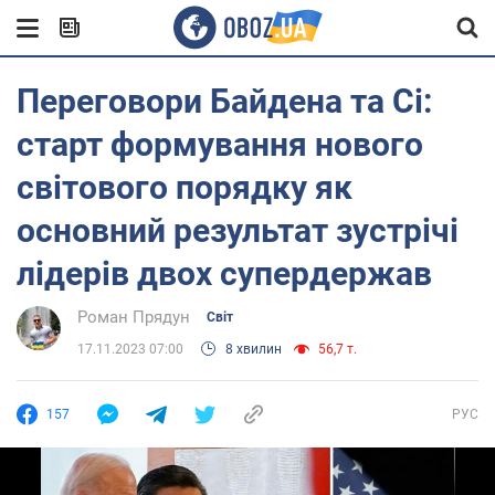
Переговори Байдена та Сі:
старт формування нового
світового порядку як
основний результат зустрічі
лідерів двох супердержав
Роман Прядун
Світ
17.11.2023 07:00
8 хвилин
56,7 т.
157
РУС