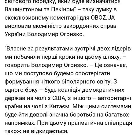
світового порядку, який буде визначатися
Вашингтоном та Пекіном" – таку думку в
ексклюзивному коментарі для OBOZ.UA
висловив ексміністр закордонних справ
України Володимир Огризко.
"Власне за результатами зустрічі двох лідерів
ми побачили перші кроки на цьому шляху, –
говорить Володимир Огризко. – Це означає,
що ми поступово будемо спостерігати
формування чіткого біполярного світу. З
одного боку – буде коаліція демократичних
держав на чолі з США, з іншого – авторитарні
країни на чолі з Китаєм. Між цими системами
буде йти доволі значна боротьба на багатьох
напрямках. При цьому прагматична співпраця
також не відкидається.