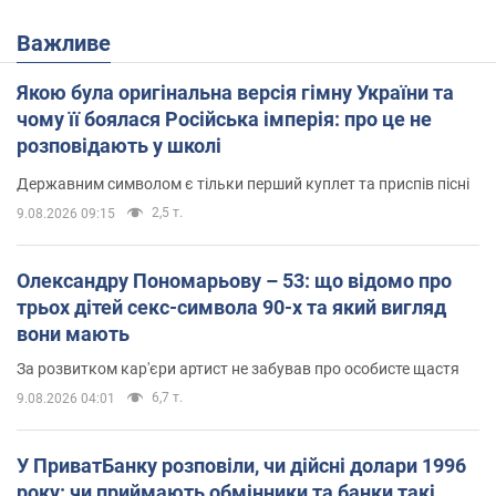
Важливе
Якою була оригінальна версія гімну України та
чому її боялася Російська імперія: про це не
розповідають у школі
Державним символом є тільки перший куплет та приспів пісні
2,5 т.
9.08.2026 09:15
Олександру Пономарьову – 53: що відомо про
трьох дітей секс-символа 90-х та який вигляд
вони мають
За розвитком кар'єри артист не забував про особисте щастя
6,7 т.
9.08.2026 04:01
У ПриватБанку розповіли, чи дійсні долари 1996
року: чи приймають обмінники та банки такі