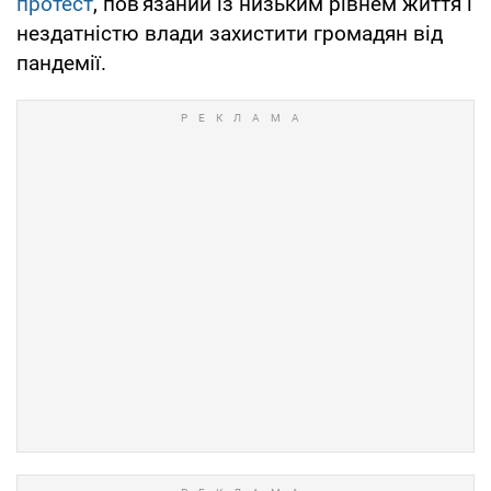
протест
, пов'язаний із низьким рівнем життя і
нездатністю влади захистити громадян від
пандемії.