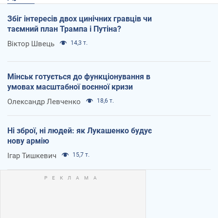
Збіг інтересів двох цинічних гравців чи
таємний план Трампа і Путіна?
Віктор Швець
14,3 т.
Мінськ готується до функціонування в
умовах масштабної воєнної кризи
Олександр Левченко
18,6 т.
Ні зброї, ні людей: як Лукашенко будує
нову армію
Ігар Тишкевич
15,7 т.