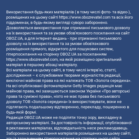
Використання будь-яких матеріалів ( в тому числі фото- та відео-),
розміщених на цьому сайті
https://www.obozrevatel.com
та всіх його
піддоменах, в будь-якому вигляді суворо заборонено.
Дозволяється використання при отриманні письмового дозволу
на їх використання та за умови обов'язкового посилання на сайт
OBOZ.UA, а для інтернет-видань - при отриманні письмового
дозволу на їх використання та за умови обов'язкового
розміщення прямого, відкритого для пошукових систем,
гіперпосилання на сторінку OBOZ.UA за посиланням
https://www.obozrevatel.com
, на якій розміщено оригінальний
матеріал в першому абзаці матеріалу.
Всі матеріали на цьому сайті, в тому числі інтерв’ю, статті,
дослідження – є службовими творами журналістів редакції,
виключні майнові права на які належать ТОВ «Золота середина».
На всі опубліковані фотоматеріали Getty Images редакція має
майнові права, які захищаються законом України «Про авторські
права та суміжні права», ніхто не має права без письмового
дозволу ТОВ «Золота середина» їх використовувати, вони не
підлягають подальшому відтворенню, перекладу, поширенню в
будь-якій формі.
Редакція OBOZ.UA може не поділяти точку зору, викладену в
авторському матеріалі. За достовірність інформації, опублікованої
в рекламних матеріалах, відповідальність несе рекламодавець.
Заборонено використання матеріалів розміщених на цьому сайті,
хоч із зазначенням гіперпосилання на сторінку цього сайту,