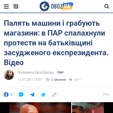
Палять машини і грабують
магазини: в ПАР спалахнули
протести на батьківщині
засудженого експрезидента.
Відео
Катерина Білоброва
Світ
12.07.2021 16:59
2 хвилини
5,5 т.
0
РУС