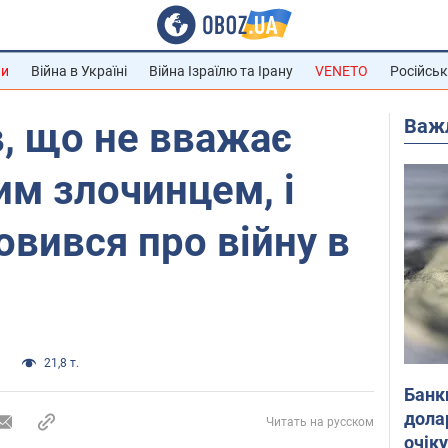
ни
Війна в Україні
Війна Ізраїлю та Ірану
VENETO
Російськ
Важ
, що не вважає
им злочинцем, і
овився про війну в
и
21,8 т.
Банк
дола
Читать на русском
очік