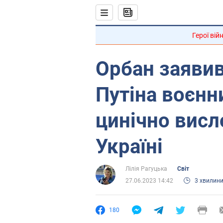
Герої вій
Орбан заявив
Путіна воєнн
цинічно висл
Україні
Лілія Рагуцька
Світ
27.06.2023 14:42
3 хвилин
180