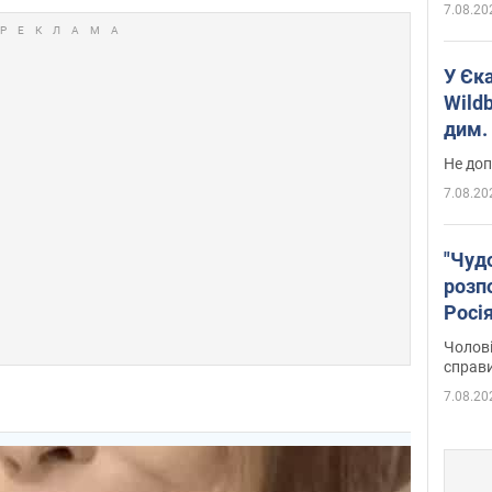
7.08.20
У Єк
Wildb
дим. 
Не доп
7.08.20
"Чуд
розпо
Росі
Фото
Чолові
справ
7.08.20