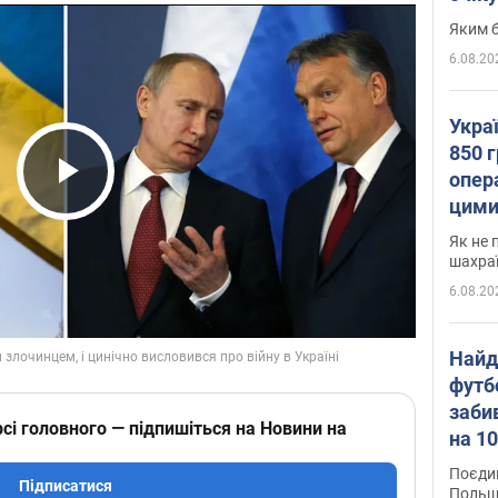
Яким б
6.08.20
Укра
850 г
опера
Play Video
цими
Як не 
шахра
6.08.20
Найд
футб
заби
сі головного — підпишіться на Новини на
на 10
Віде
Поєдин
Підписатися
Польщ