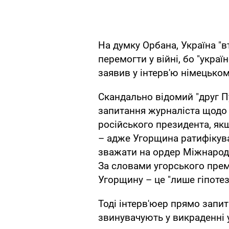
На думку Орбана, Україна "в
перемогти у війні, бо "украї
заявив у інтерв'ю німецьк
Скандально відомий "друг П
запитання журналіста щодо 
російського президента, як
– адже Угорщина ратифікува
зважати на ордер Міжнарод
За словами угорського прем
Угорщину – це "лише гіпотеза
Тоді інтерв'юер прямо запит
звинувачують у викраденні 