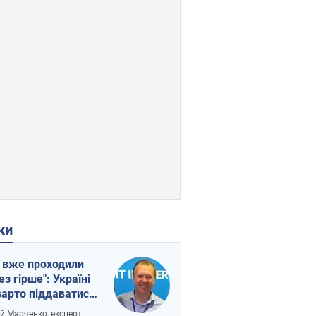
ки
 вже проходили
ез гірше": Україні
варто піддаватися
вірі через
ій Марченко, експерт