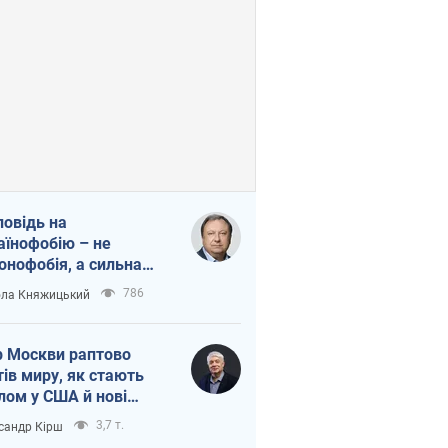
повідь на
аїнофобію – не
онофобія, а сильна
аїнська держава
786
ла Княжицький
 Москви раптово
тів миру, як стають
лом у США й нові
аїнські топ-рейтинги
3,7 т.
сандр Кірш