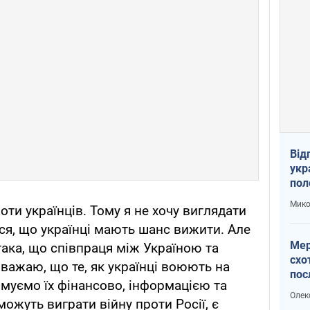
Від
укр
пол
укр
Мико
оти українців. Тому я не хочу виглядати
ся, що українці мають шанс вижити. Але
Мер
така, що співпраця між Україною та
схо
вважаю, що те, як українці воюють на
пос
римуємо їх фінансово, інформацією та
укр
Олек
можуть виграти війну проти Росії, є