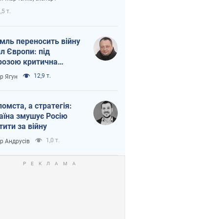
етний терор
,5 т.
мль переносить війну
ил Європи: під
розою критична
істика
12,9 т.
ор Ягун
помста, а стратегія:
аїна змушує Росію
тити за війну
1,0 т.
ор Андрусів