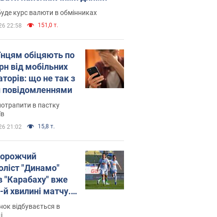
уде курс валюти в обмінниках
151,0 т.
26 22:58
їнцям обіцяють по
рн від мобільних
торів: що не так з
 повідомленнями
потрапити в пастку
їв
15,8 т.
26 21:02
орожчий
оліст "Динамо"
в "Карабаху" вже
-й хвилині матчу.
о
ок відбувається в
і