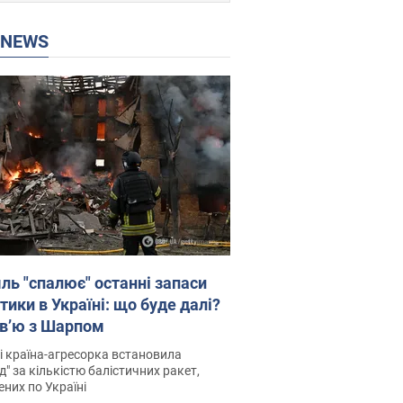
P NEWS
ль "спалює" останні запаси
тики в Україні: що буде далі?
рв’ю з Шарпом
і країна-агресорка встановила
д" за кількістю балістичних ракет,
них по Україні