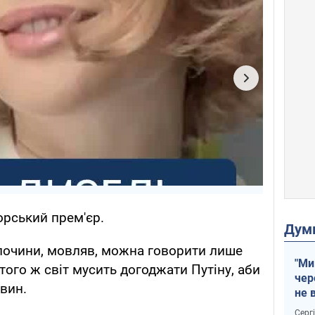
горський прем'єр.
Дум
злочини, мовляв, можна говорити лише
"Ми
того ж світ мусить догоджати Путіну, аби
чер
овин.
не 
зне
Серг