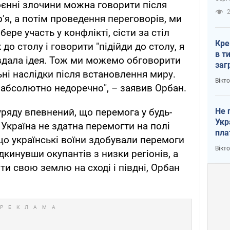
воєнні злочини можна говорити після
рак
2
’я, а потім проведення переговорів, ми
бере участь у конфлікті, сісти за стіл
Кре
до столу і говорити "підійди до столу, я
в т
вдала ідея. Тож ми можемо обговорити
заг
ьні наслідки після встановлення миру.
лог
Вікт
 абсолютно недоречно", – заявив Орбан.
Не 
уряду впевнений, що перемога у будь-
Укр
а Україна не здатна перемогти на полі
пла
що українські воїни здобували перемоги
Вікт
дкинувши окупантів з низки регіонів, а
и свою землю на сході і півдні, Орбан