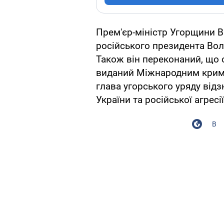
Прем'єр-міністр Угорщини В
російського президента Во
Також він переконаний, що 
виданий Міжнародним кримі
глава угорського уряду від
України та російської агресії
В