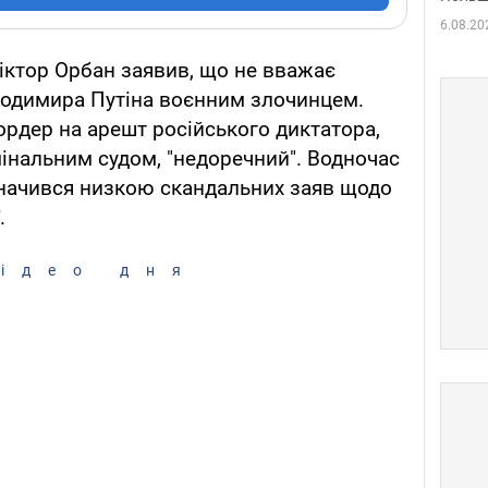
6.08.20
іктор Орбан заявив, що не вважає
лодимира Путіна воєнним злочинцем.
ордер на арешт російського диктатора,
нальним судом, "недоречний". Водночас
значився низкою скандальних заяв щодо
.
ідео дня