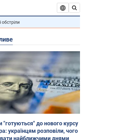
і обстріли
ливе
и "готуються" до нового курсу
ра: українцям розповіли, чого
увати найближчими днями