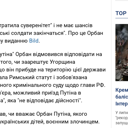
TO
тратила суверенітет" і не має шансів
нські солдати закінчаться". Про це Орбан
ому виданню
Bild
.
утіна" Орбан відмовився відповідати на
того, чи заарештує Угорщина
що він прибуде на територію цієї держави
ла Римський статут і зобов'язана
ного кримінального суду щодо глави РФ.
Крем
'єра, можливий приїзд Путіна в
баліс
", яка "не відповідає дійсності".
Інте
У липн
ав, чи вважає Орбан Путіна, якого
"рекор
українських дітей, воєнним злочинцем.
запуще