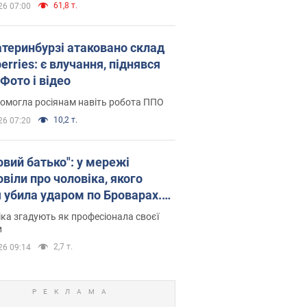
61,8 т.
26 07:00
атеринбурзі атаковано склад
erries: є влучання, піднявся
Фото і відео
омогла росіянам навіть робота ППО
10,2 т.
26 07:20
овий батько": у мережі
віли про чоловіка, якого
я убила ударом по Броварах.
ка згадують як професіонала своєї
и
2,7 т.
26 09:14