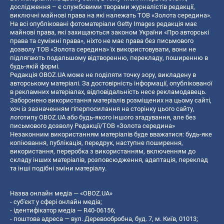
дослідження – є службовими творами журналістів редакції,
виключні майнові права на які належать ТОВ «Золота середина».
На всі опубліковані фотоматеріали Getty Images редакція має
майнові права, які захищаються законом України «Про авторські
права та суміжні права», ніхто не має права без письмового
дозволу ТОВ «Золота середина» їх використовувати, вони не
підлягають подальшому відтворенню, перекладу, поширенню в
будь-якій формі.
Редакція OBOZ.UA може не поділяти точку зору, викладену в
авторському матеріалі. За достовірність інформації, опублікованої
в рекламних матеріалах, відповідальність несе рекламодавець.
Заборонено використання матеріалів розміщених на цьому сайті,
хоч із зазначенням гіперпосилання на сторінку цього сайту,
логотипу OBOZ.UA або будь-якого іншого згадування, але без
письмового дозволу Редакції/ТОВ «Золота середина»
Незаконним використанням матеріалів буде вважатися: будь-яке
копiювання, публiкацiя, передрук, наступне поширення,
використання, переробка з використанням, включенням до
складу інших матеріалів, розповсюдження, адаптація, переклад
та інші подібні зміни матеріалу.
Назва онлайн медіа — «OBOZ.UA»
- суб'єкт у сфері онлайн медіа;
- ідентифікатор медіа — R40-06156;
- поштова адреса — вул. Деревообробна, буд. 7, м. Київ, 01013;