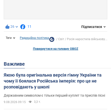
26
11
Підписатися
Теги
Редакційна політика
Світ
Росія наростила військову...
Повернутися на головну OBOZ
Важливе
Якою була оригінальна версія гімну України та
чому її боялася Російська імперія: про це не
розповідають у школі
Державним символом є тільки перший куплет та приспів пісні
3,3 т.
9.08.2026 09:15