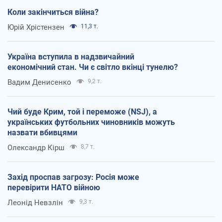
Коли закінчиться війна?
Юрій Хрістензен
11,3 т.
Україна вступила в надзвичайний
економічний стан. Чи є світло вкінці тунелю?
Вадим Денисенко
9,2 т.
Чий буде Крим, той і переможе (NSJ), а
українських футбольних чиновників можуть
назвати вбивцями
Олександр Кірш
8,7 т.
Захід проспав загрозу: Росія може
перевірити НАТО війною
Леонід Невзлін
9,3 т.