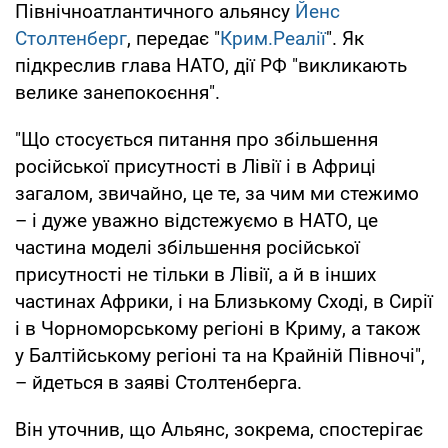
Північноатлантичного альянсу
Йенс
Столтенберг
, передає "
Крим.Реалії
". Як
підкреслив глава НАТО, дії РФ "викликають
велике занепокоєння".
"Що стосується питання про збільшення
російської присутності в Лівії і в Африці
загалом, звичайно, це те, за чим ми стежимо
– і дуже уважно відстежуємо в НАТО, це
частина моделі збільшення російської
присутності не тільки в Лівії, а й в інших
частинах Африки, і на Близькому Сході, в Сирії
і в Чорноморському регіоні в Криму, а також
у Балтійському регіоні та на Крайній Півночі",
– йдеться в заяві Столтенберга.
Він уточнив, що Альянс, зокрема, спостерігає