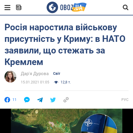
Росія наростила військову
присутність у Криму: в НАТО
заявили, що стежать за
Кремлем
Дар'я Дурова
Світ
15.01.2021 01:05
12,8 т.
11
РУС