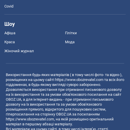
Covid
Шоу
Афіша
Плітки
Краса
Мода
Жіночий журнал
Використання будь-яких матеріалів ( в тому числі фото- та відео-),
розміщених на цьому сайті
https://www.obozrevatel.com
та всіх його
піддоменах, в будь-якому вигляді суворо заборонено.
Дозволяється використання при отриманні письмового дозволу
на їх використання та за умови обов'язкового посилання на сайт
OBOZ.UA, а для інтернет-видань - при отриманні письмового
дозволу на їх використання та за умови обов'язкового
розміщення прямого, відкритого для пошукових систем,
гіперпосилання на сторінку OBOZ.UA за посиланням
https://www.obozrevatel.com
, на якій розміщено оригінальний
матеріал в першому абзаці матеріалу.
Всі матеріали на цьому сайті, в тому числі інтерв’ю, статті,