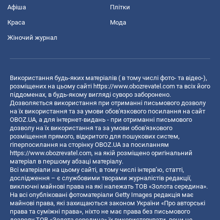
Афіша
Плітки
Краса
Мода
Жіночий журнал
Використання будь-яких матеріалів ( в тому числі фото- та відео-),
розміщених на цьому сайті
https://www.obozrevatel.com
та всіх його
піддоменах, в будь-якому вигляді суворо заборонено.
Дозволяється використання при отриманні письмового дозволу
на їх використання та за умови обов'язкового посилання на сайт
OBOZ.UA, а для інтернет-видань - при отриманні письмового
дозволу на їх використання та за умови обов'язкового
розміщення прямого, відкритого для пошукових систем,
гіперпосилання на сторінку OBOZ.UA за посиланням
https://www.obozrevatel.com
, на якій розміщено оригінальний
матеріал в першому абзаці матеріалу.
Всі матеріали на цьому сайті, в тому числі інтерв’ю, статті,
дослідження – є службовими творами журналістів редакції,
виключні майнові права на які належать ТОВ «Золота середина».
На всі опубліковані фотоматеріали Getty Images редакція має
майнові права, які захищаються законом України «Про авторські
права та суміжні права», ніхто не має права без письмового
дозволу ТОВ «Золота середина» їх використовувати, вони не