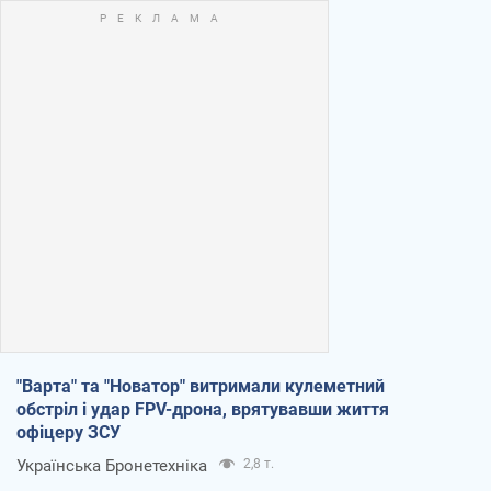
"Варта" та "Новатор" витримали кулеметний
обстріл і удар FPV-дрона, врятувавши життя
офіцеру ЗСУ
Українська Бронетехніка
2,8 т.