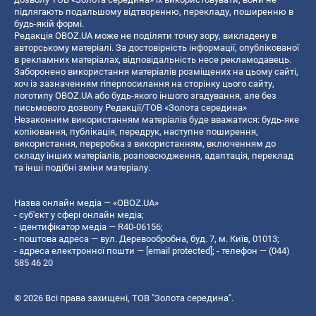
підлягають подальшому відтворенню, перекладу, поширенню в
будь-якій формі.
Редакція OBOZ.UA може не поділяти точку зору, викладену в
авторському матеріалі. За достовірність інформації, опублікованої
в рекламних матеріалах, відповідальність несе рекламодавець.
Заборонено використання матеріалів розміщених на цьому сайті,
хоч із зазначенням гіперпосилання на сторінку цього сайту,
логотипу OBOZ.UA або будь-якого іншого згадування, але без
письмового дозволу Редакції/ТОВ «Золота середина»
Незаконним використанням матеріалів буде вважатися: будь-яке
копiювання, публiкацiя, передрук, наступне поширення,
використання, переробка з використанням, включенням до
складу інших матеріалів, розповсюдження, адаптація, переклад
та інші подібні зміни матеріалу.
Назва онлайн медіа — «OBOZ.UA»
- суб'єкт у сфері онлайн медіа;
- ідентифікатор медіа — R40-06156;
- поштова адреса — вул. Деревообробна, буд. 7, м. Київ, 01013;
- адреса електронної пошти —
[email protected]
; - телефон — (044)
585 46 20
© 2026 Всі права захищені, ТОВ "Золота середина".