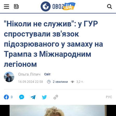
"Ніколи не служив": у ГУР
спростували зв'язок
підозрюваного у замаху на
Трампа з Міжнародним
легіоном
Ольга Ліпич
Світ
16.09.2024 22:58
2 хвилини
3,2 т.
0
РУС