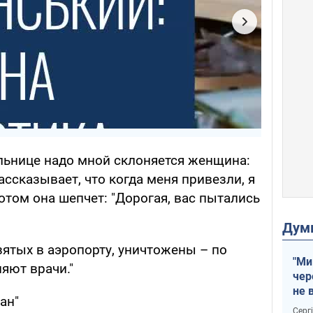
льнице надо мной склоняется женщина:
ассказывает, что когда меня привезли, я
отом она шепчет: "Дорогая, вас пытались
Дум
зятых в аэропорту, уничтожены – по
"Ми
няют врачи."
чер
не 
ан"
зне
Серг