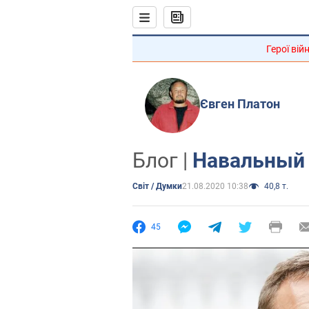
Герої вій
Євген Платон
Блог |
Навальный 
Світ / Думки
21.08.2020 10:38
40,8 т.
45