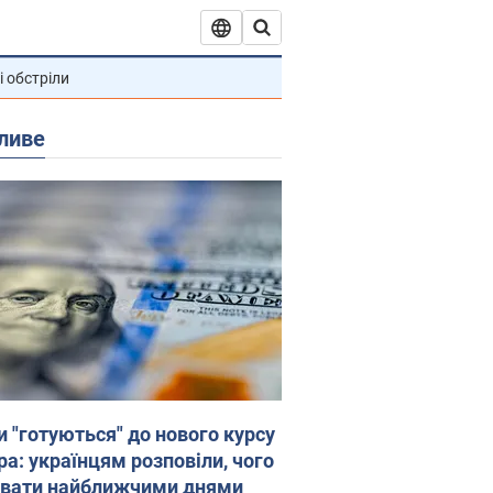
і обстріли
ливе
и "готуються" до нового курсу
ра: українцям розповіли, чого
увати найближчими днями