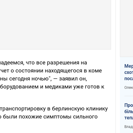
надеемся, что все разрешения на
Мер
тчет о состоянии находящегося в коме
схо
ны сегодня ночью", — заявил он,
пос
укр
оборудованием и медиками уже готов к
Олек
Про
 транспортировку в берлинскую клинику
біл
го были похожие симптомы сильного
теп
від
Влад
у К