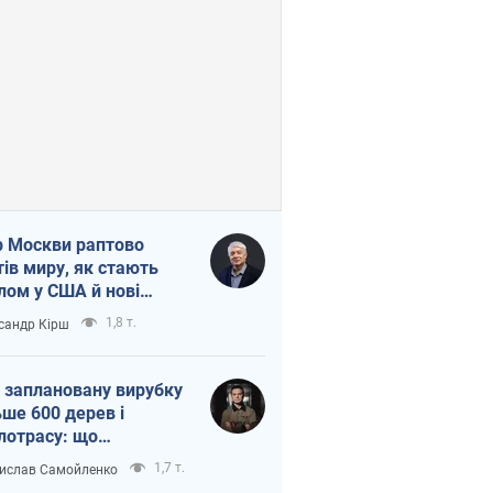
 Москви раптово
тів миру, як стають
лом у США й нові
аїнські топ-рейтинги
1,8 т.
сандр Кірш
 заплановану вирубку
ьше 600 дерев і
лотрасу: що
бувається на Теремках
1,7 т.
ислав Самойленко
иєві