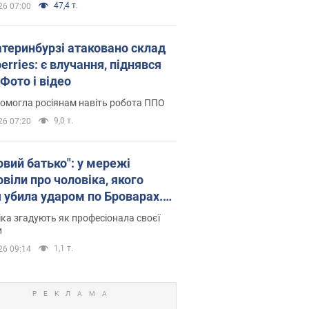
47,4 т.
26 07:00
атеринбурзі атаковано склад
erries: є влучання, піднявся
Фото і відео
омогла росіянам навіть робота ППО
9,0 т.
26 07:20
овий батько": у мережі
віли про чоловіка, якого
я убила ударом по Броварах.
ка згадують як професіонала своєї
и
1,1 т.
26 09:14