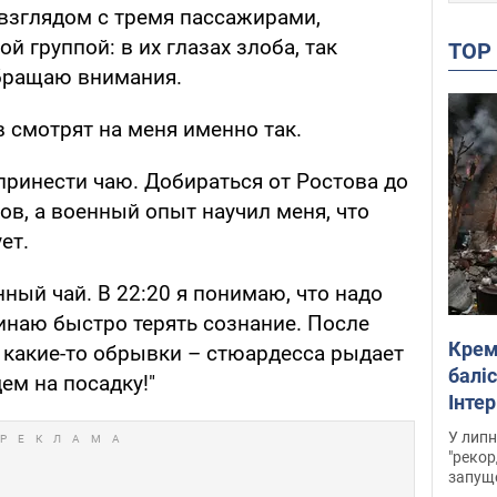
 взглядом с тремя пассажирами,
й группой: в их глазах злоба, так
TO
обращаю внимания.
смотрят на меня именно так.
принести чаю. Добираться от Ростова до
ов, а военный опыт научил меня, что
ет.
ный чай. В 22:20 я понимаю, что надо
инаю быстро терять сознание. После
Крем
 какие-то обрывки – стюардесса рыдает
баліс
ем на посадку!"
Інте
У липн
"рекор
запуще