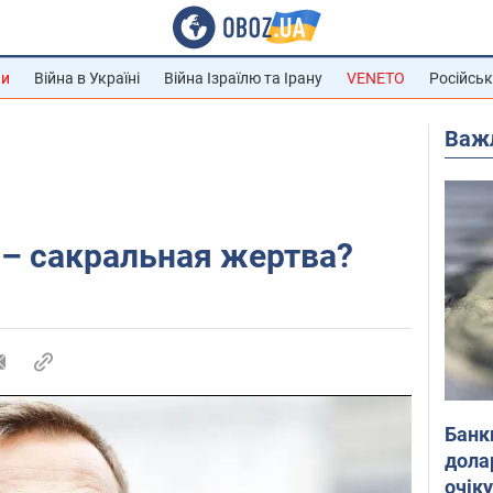
ни
Війна в Україні
Війна Ізраїлю та Ірану
VENETO
Російськ
Важ
– сакральная жертва?
Банк
дола
очік