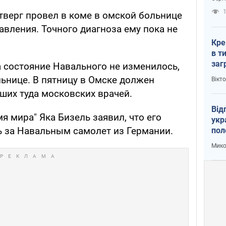
рак
1
тверг провел в коме в омской больнице
вления. Точного диагноза ему пока не
Кре
в т
заг
а состояние Навального не изменилось,
лог
ьнице. В пятницу в Омске должен
Вікт
ших туда московских врачей.
Від
я мира" Яка Бизель заявил, что его
укр
ь за Навальным самолет из Германии.
пол
укр
Мико