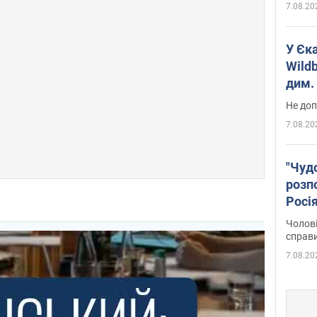
7.08.20
У Єк
Wildb
дим. 
Не доп
7.08.20
"Чуд
розпо
Росі
Фото
Чолові
справ
7.08.20