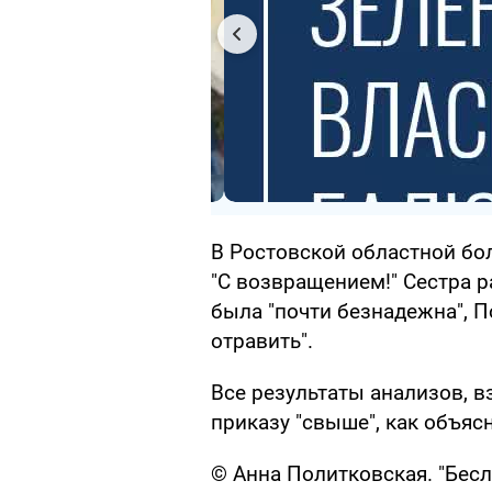
В Ростовской областной бо
"С возвращением!" Сестра р
была "почти безнадежна", П
отравить".
Все результаты анализов, в
приказу "свыше", как объяс
© Анна Политковская. "Бесл