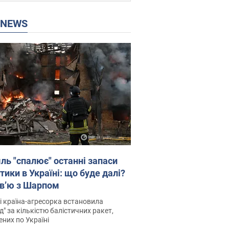
P NEWS
ль "спалює" останні запаси
тики в Україні: що буде далі?
рв’ю з Шарпом
і країна-агресорка встановила
д" за кількістю балістичних ракет,
них по Україні