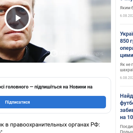
Яким б
6.08.20
Play Video
Укра
850 г
опера
цими
Як не 
шахра
6.08.20
сі головного — підпишіться на Новини на
Найд
футб
Підписатися
заби
на 10
Віде
ик в правоохранительных органах РФ:
Поєдин
".
Польщ