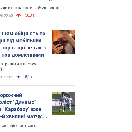
уде курс валюти в обмінниках
150,3 т.
26 22:58
їнцям обіцяють по
рн від мобільних
торів: що не так з
 повідомленнями
потрапити в пастку
їв
15,1 т.
26 21:02
орожчий
оліст "Динамо"
в "Карабаху" вже
-й хвилині матчу.
о
ок відбувається в
і