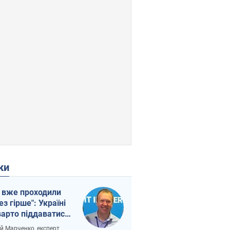
ки
 вже проходили
ез гірше": Україні
варто піддаватися
вірі через
ій Марченко, експерт