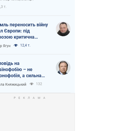
етний терор
,3 т.
мль переносить війну
ил Європи: під
розою критична
істика
12,4 т.
ор Ягун
повідь на
аїнофобію – не
онофобія, а сильна
аїнська держава
132
ла Княжицький