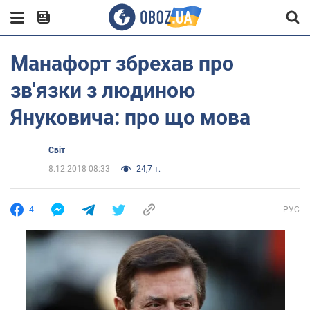
Манафорт збрехав про
зв'язки з людиною
Януковича: про що мова
Світ
8.12.2018 08:33
24,7 т.
4
РУС