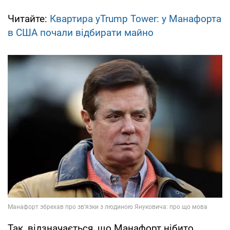
Читайте:
Квартира уTrump Tower: у Манафорта
в США почали відбирати майно
Так, відзначається, що Манафорт нібито