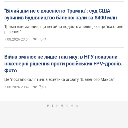
"Білий дім не є власністю Трампа": суд США
зупинив будівництво бальної зали за $400 млн
Трамп вже заявив, що негайно подасть апеляцію а це "жахливе
рішення"
1,9 т.
7.08.2026 23:54
Війна змінює не лише тактику: в НГУ показали
інженерні рішення проти російських FPV-дронів.
Фото
Це "постапокаліптична естетика зі світу "Шаленого Макса"
7,4 т.
7.08.2026 23:47