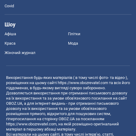
Covid
Шоу
Афіша
Плітки
Краса
Мода
Жіночий журнал
Використання будь-яких матеріалів ( в тому числі фото- та відео-),
розміщених на цьому сайті
https://www.obozrevatel.com
та всіх його
піддоменах, в будь-якому вигляді суворо заборонено.
Дозволяється використання при отриманні письмового дозволу
на їх використання та за умови обов'язкового посилання на сайт
OBOZ.UA, а для інтернет-видань - при отриманні письмового
дозволу на їх використання та за умови обов'язкового
розміщення прямого, відкритого для пошукових систем,
гіперпосилання на сторінку OBOZ.UA за посиланням
https://www.obozrevatel.com
, на якій розміщено оригінальний
матеріал в першому абзаці матеріалу.
Всі матеріали на цьому сайті, в тому числі інтерв’ю, статті,