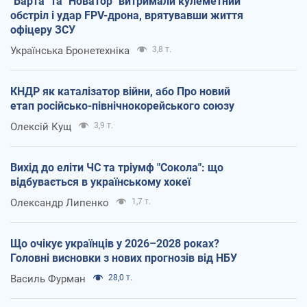
"Варта" та "Новатор" витримали кулеметний
обстріл і удар FPV-дрона, врятувавши життя
офіцеру ЗСУ
Українська Бронетехніка
3,8 т.
КНДР як каталізатор війни, або Про новий
етап російсько-північнокорейського союзу
Олексій Кущ
3,9 т.
Вихід до еліти ЧС та тріумф "Сокола": що
відбувається в українському хокеї
Олександр Липенко
1,7 т.
Що очікує українців у 2026–2028 роках?
Головні висновки з нових прогнозів від НБУ
Василь Фурман
28,0 т.