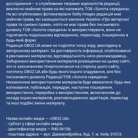
дослідження – є службовими творами журналістів редакції,
виключні майнові права на які належать ТОВ «Золота середина».
На всі опубліковані фотоматеріали Getty Images редакція має
майнові права, які захищаються законом України «Про авторські
права та суміжні права», ніхто не має права без письмового
дозволу ТОВ «Золота середина» їх використовувати, вони не
підлягають подальшому відтворенню, перекладу, поширенню в
будь-якій формі.
Редакція OBOZ.UA може не поділяти точку зору, викладену в
авторському матеріалі. За достовірність інформації, опублікованої
в рекламних матеріалах, відповідальність несе рекламодавець.
Заборонено використання матеріалів розміщених на цьому сайті,
хоч із зазначенням гіперпосилання на сторінку цього сайту,
логотипу OBOZ.UA або будь-якого іншого згадування, але без
письмового дозволу Редакції/ТОВ «Золота середина»
Незаконним використанням матеріалів буде вважатися: будь-яке
копiювання, публiкацiя, передрук, наступне поширення,
використання, переробка з використанням, включенням до
складу інших матеріалів, розповсюдження, адаптація, переклад
та інші подібні зміни матеріалу.
Назва онлайн медіа — «OBOZ.UA»
- суб'єкт у сфері онлайн медіа;
- ідентифікатор медіа — R40-06156;
- поштова адреса — вул. Деревообробна, буд. 7, м. Київ, 01013;