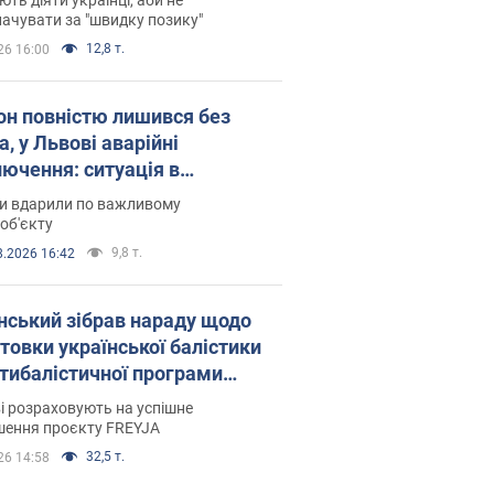
ачувати за "швидку позику"
12,8 т.
26 16:00
он повністю лишився без
а, у Львові аварійні
лючення: ситуація в
госистемі 6 серпня
ни вдарили по важливому
об'єкту
9,8 т.
8.2026 16:42
нський зібрав нараду щодо
товки української балістики
JA: які рішення готуються
і розраховують на успішне
шення проєкту FREYJA
32,5 т.
26 14:58