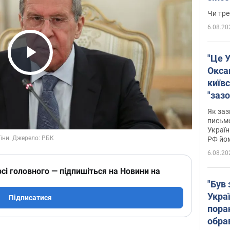
ухва
Чи тре
6.08.20
"Це У
Play Video
Окса
київс
"зазо
навіт
Як заз
знав,
письм
Україн
гено
РФ йо
6.08.20
сі головного — підпишіться на Новини на
"Був 
Укра
Підписатися
пора
обра