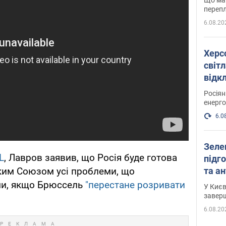
перепл
6.08.20
Херс
світл
відк
енер
Росія
енерго
6.0
Зеле
L
, Лавров заявив, що Росія буде готова
підго
та антибалістичної програми
ким Союзом усі проблеми, що
FREY
ми, якщо Брюссель
"перестане розривати
У Києв
завер
6.08.20