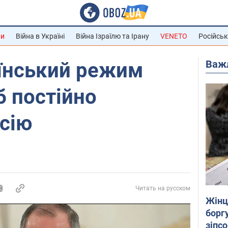
ни
Війна в Україні
Війна Ізраїлю та Ірану
VENETO
Російськ
Важ
аїнський режим
б постійно
сію
Читать на русском
Жінці
боргу
зіпс