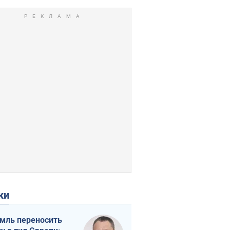
ки
мль переносить