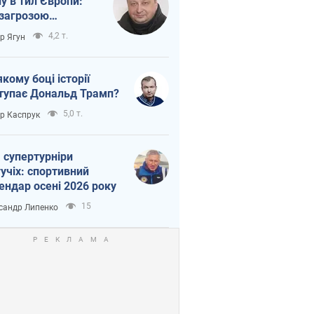
ну в тил Європи:
 загрозою
тична логістика
4,2 т.
ор Ягун
якому боці історії
тупає Дональд Трамп?
5,0 т.
ор Каспрук
 супертурніри
учіх: спортивний
ендар осені 2026 року
15
сандр Липенко