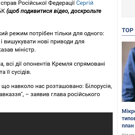
 справ Російської Федерації
Сергій
БК
(щоб подивитися відео, доскрольте
TO
ький режим потрібен тільки для одного:
 і вишукувати нові приводи для
казав міністр.
а, всі дії опонентів Кремля спрямовані
 її сусідів.
, що навколо нас розташовано: Білорусія,
кавказзя", – заявив глава російського
Мікр
типов
план 
Що маю