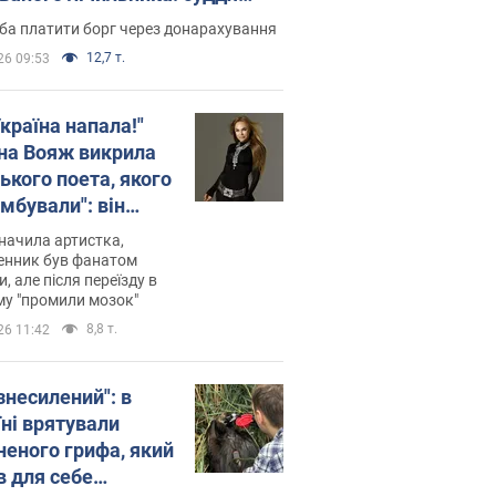
лив неочікуване рішення
ба платити борг через донарахування
12,7 т.
26 09:53
країна напала!"
на Вояж викрила
ького поета, якого
мбували": він
ь російської не
начила артистка,
 а тепер хоче
енник був фанатом
и, але після переїзду в
циду українців
му "промили мозок"
8,8 т.
26 11:42
знесилений": в
їні врятували
неного грифа, який
в для себе