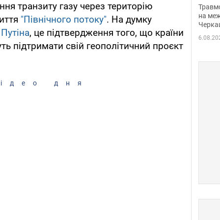
нети
ння транзиту газу через територію
Травм
Фото
на меж
риття
"Північного потоку"
. На думку
Черка
Путіна
, це підтвердження того, що країни
6.08.20
чуть підтримати свій геополітичний проєкт
ідео дня