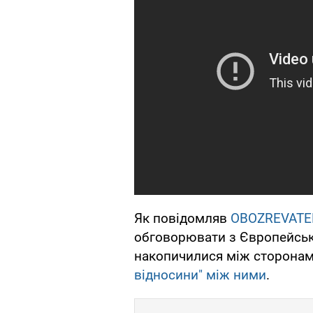
Як повідомляв
OBOZREVATE
обговорювати з Європейсь
накопичилися між сторона
відносини" між ними
.