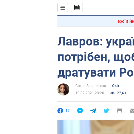
Герої вій
Лавров: укр
потрібен, що
дратувати Ро
Софія Закревська
Світ
19.02.2021 23:26
22,4 т.
17