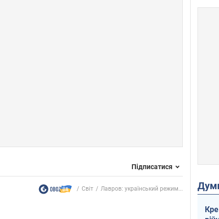
Підписатися
Дум
Світ
Лавров: український режим...
Кре