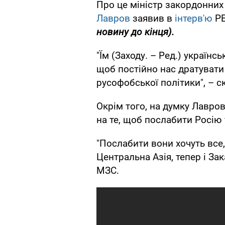
Про це міністр закордонних
Лавров
заявив в
інтерв'ю
Р
новину до кінця).
"Їм (Заходу. – Ред.) українс
щоб постійно нас дратувати
русофобської політики", – с
Окрім того, на думку Лавров
на те, щоб послабити Росію та
"Послабити вони хочуть все
Центральна Азія, тепер і За
МЗС.