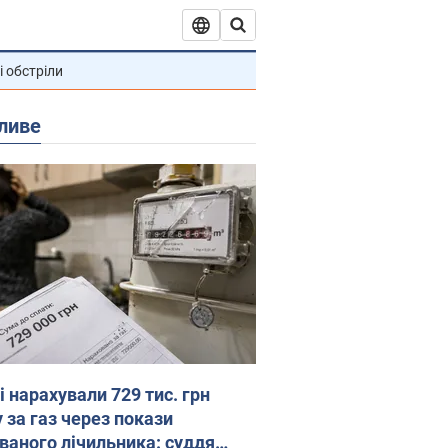
і обстріли
ливе
 нарахували 729 тис. грн
 за газ через покази
ованого лічильника: суддя