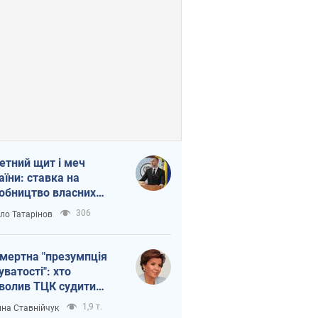
етний щит і меч
аїни: ставка на
обництво власних
ет
306
ло Татарінов
мертна "презумпція
уватості": хто
волив ТЦК судити
иблих захисників
1,9 т.
на Ставнійчук