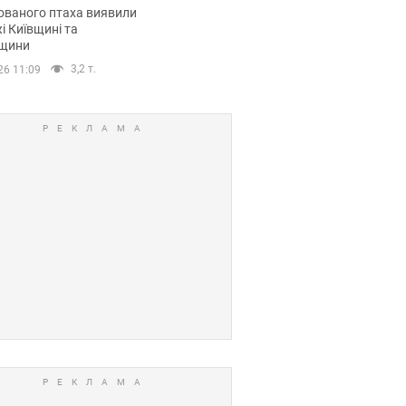
повий маршрут.
ованого птаха виявили
і Київщині та
щини
3,2 т.
26 11:09