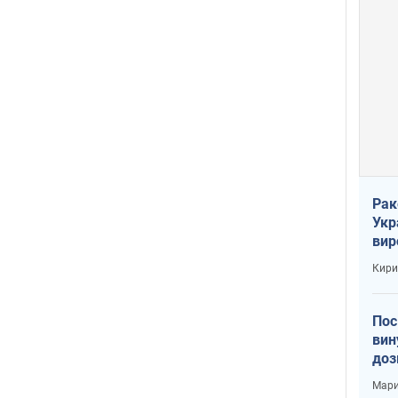
Рак
Укр
вир
рак
Кири
Пос
вин
доз
заг
Мари