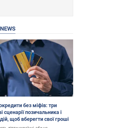
P NEWS
окредити без міфів: три
і сценарії позичальника і
дій, щоб вберегти свої гроші
ть діяти українці, аби не