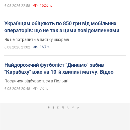
152,0 т.
6.08.2026 22:58
Українцям обіцяють по 850 грн від мобільних
операторів: що не так з цими повідомленнями
Як не потрапити в пастку шахраїв
16,7 т.
6.08.2026 21:02
Найдорожчий футболіст "Динамо" забив
"Карабаху" вже на 10-й хвилині матчу. Відео
Поєдинок відбувається в Польщі
7,0 т.
6.08.2026 20:48