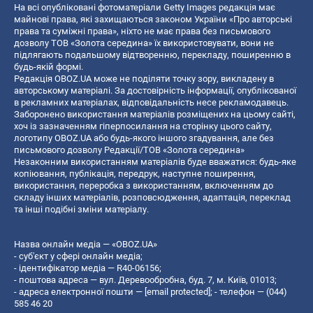
На всі опубліковані фотоматеріали Getty Images редакція має
майнові права, які захищаються законом України «Про авторські
права та суміжні права», ніхто не має права без письмового
дозволу ТОВ «Золота середина» їх використовувати, вони не
підлягають подальшому відтворенню, перекладу, поширенню в
будь-якій формі.
Редакція OBOZ.UA може не поділяти точку зору, викладену в
авторському матеріалі. За достовірність інформації, опублікованої
в рекламних матеріалах, відповідальність несе рекламодавець.
Заборонено використання матеріалів розміщених на цьому сайті,
хоч із зазначенням гіперпосилання на сторінку цього сайту,
логотипу OBOZ.UA або будь-якого іншого згадування, але без
письмового дозволу Редакції/ТОВ «Золота середина»
Незаконним використанням матеріалів буде вважатися: будь-яке
копiювання, публiкацiя, передрук, наступне поширення,
використання, переробка з використанням, включенням до
складу інших матеріалів, розповсюдження, адаптація, переклад
та інші подібні зміни матеріалу.
Назва онлайн медіа — «OBOZ.UA»
- суб'єкт у сфері онлайн медіа;
- ідентифікатор медіа — R40-06156;
- поштова адреса — вул. Деревообробна, буд. 7, м. Київ, 01013;
- адреса електронної пошти —
[email protected]
; - телефон — (044)
585 46 20