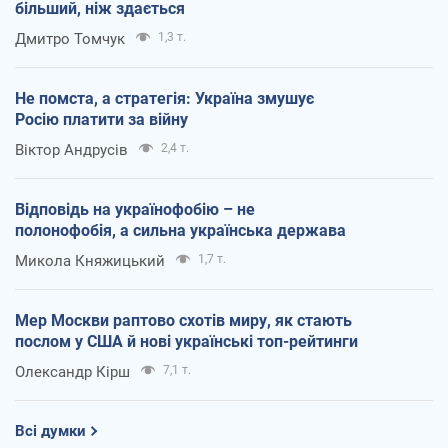
більший, ніж здається
Дмитро Томчук
1,3 т.
Не помста, а стратегія: Україна змушує
Росію платити за війну
Віктор Андрусів
2,4 т.
Відповідь на українофобію – не
полонофобія, а сильна українська держава
Микола Княжицький
1,7 т.
Мер Москви раптово схотів миру, як стають
послом у США й нові українські топ-рейтинги
Олександр Кірш
7,1 т.
Всі думки