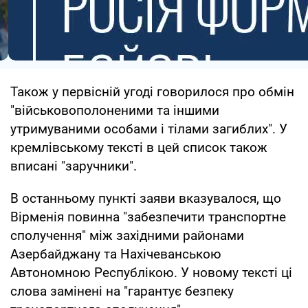
Також у первісній угоді говорилося про обмін
"військовополоненими та іншими
утримуваними особами і тілами загиблих". У
кремлівському тексті в цей список також
вписані "заручники".
В останньому пункті заяви вказувалося, що
Вірменія повинна "забезпечити транспортне
сполучення" між західними районами
Азербайджану та Нахічеванською
Автономною Республікою. У новому тексті ці
слова замінені на "гарантує безпеку