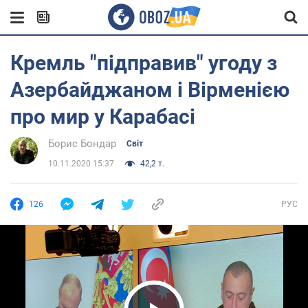
Кремль "підправив" угоду з
Азербайджаном і Вірменією
про мир у Карабасі
Борис Бондар
Світ
10.11.2020 15:37
42,2 т.
126
РУС