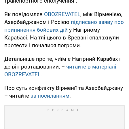
транспортного сполучення".
Як повідомляв
OBOZREVATEL
, між Вірменією,
Азербайджаном і Росією
підписано заяву про
припинення бойових дій
у Нагірному
Карабасі. На тлі цього в Єревані спалахнули
протести і почалися погроми.
Детальніше про те, чиїм є Нагірний Карабах і
де він розташований, –
читайте в матеріалі
OBOZREVATEL
.
Про суть конфлікту Вірменії та Азербайджану
– читайте
за посиланням
.