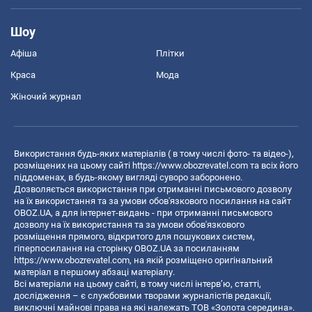
Шоу
Афіша
Плітки
Краса
Мода
Жіночий журнал
Використання будь-яких матеріалів ( в тому числі фото- та відео-),
розміщених на цьому сайті
https://www.obozrevatel.com
та всіх його
піддоменах, в будь-якому вигляді суворо заборонено.
Дозволяється використання при отриманні письмового дозволу
на їх використання та за умови обов'язкового посилання на сайт
OBOZ.UA, а для інтернет-видань - при отриманні письмового
дозволу на їх використання та за умови обов'язкового
розміщення прямого, відкритого для пошукових систем,
гіперпосилання на сторінку OBOZ.UA за посиланням
https://www.obozrevatel.com
, на якій розміщено оригінальний
матеріал в першому абзаці матеріалу.
Всі матеріали на цьому сайті, в тому числі інтерв’ю, статті,
дослідження – є службовими творами журналістів редакції,
виключні майнові права на які належать ТОВ «Золота середина».