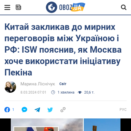
Китай закликав до мирних
переговорів між Україною і
РФ: ISW пояснив, як Москва
хоче використати ініціативу
Пекіна
Марина Ліснічук
Світ
8.03.2024 07:01
1 хвилина
20,6 т.
1
РУС