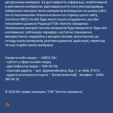
авторському матеріалі. За достовірність інформації, опублікованої
в рекламних матеріалах, відповідальність несе рекламодавець.
Заборонено використання матеріалів розміщених на цьому сайті,
хоч із зазначенням гіперпосилання на сторінку цього сайту,
логотипу OBOZ.UA або будь-якого іншого згадування, але без
письмового дозволу Редакції/ТОВ «Золота середина»
Незаконним використанням матеріалів буде вважатися: будь-яке
копiювання, публiкацiя, передрук, наступне поширення,
використання, переробка з використанням, включенням до
складу інших матеріалів, розповсюдження, адаптація, переклад
та інші подібні зміни матеріалу.
Назва онлайн медіа — «OBOZ.UA»
- суб'єкт у сфері онлайн медіа;
- ідентифікатор медіа — R40-06156;
- поштова адреса — вул. Деревообробна, буд. 7, м. Київ, 01013;
- адреса електронної пошти —
[email protected]
; - телефон — (044)
585 46 20
© 2026 Всі права захищені, ТОВ "Золота середина".