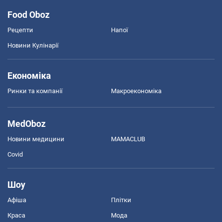
Food Oboz
Рецепти
Напої
Новини Кулінарії
Економіка
Ринки та компанії
Макроекономіка
MedOboz
Новини медицини
MAMACLUB
Covid
Шоу
Афіша
Плітки
Краса
Мода