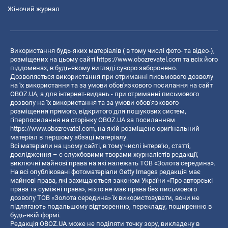
Жіночий журнал
Використання будь-яких матеріалів ( в тому числі фото- та відео-),
розміщених на цьому сайті
https://www.obozrevatel.com
та всіх його
піддоменах, в будь-якому вигляді суворо заборонено.
Дозволяється використання при отриманні письмового дозволу
на їх використання та за умови обов'язкового посилання на сайт
OBOZ.UA, а для інтернет-видань - при отриманні письмового
дозволу на їх використання та за умови обов'язкового
розміщення прямого, відкритого для пошукових систем,
гіперпосилання на сторінку OBOZ.UA за посиланням
https://www.obozrevatel.com
, на якій розміщено оригінальний
матеріал в першому абзаці матеріалу.
Всі матеріали на цьому сайті, в тому числі інтерв’ю, статті,
дослідження – є службовими творами журналістів редакції,
виключні майнові права на які належать ТОВ «Золота середина».
На всі опубліковані фотоматеріали Getty Images редакція має
майнові права, які захищаються законом України «Про авторські
права та суміжні права», ніхто не має права без письмового
дозволу ТОВ «Золота середина» їх використовувати, вони не
підлягають подальшому відтворенню, перекладу, поширенню в
будь-якій формі.
Редакція OBOZ.UA може не поділяти точку зору, викладену в