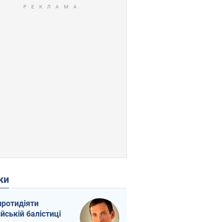
ки
протидіяти
ійській балістиці