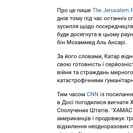
Про це пише
The Jerusalem 
днів тому під час останніх с
зусилля щодо посередництва
буде досягнута в цьому рау
бін Мохаммед Аль Ансарі.
За його словами, Катар відн
свою готовність і серйозні
війни та страждань мирного
катастрофічними гуманітар
Тим часом
CNN
із посиланн
в Досі погодилися вигнати 
Сполучених Штатів. "ХАМАС 
американців і продовжує тр
відхилення неодноразових п