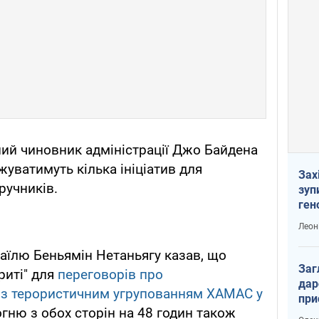
ий чиновник адміністрації Джо Байдена
уватимуть кілька ініціатив для
Зах
ручників.
зуп
ген
Леон
раїлю Беньямін Нетаньягу казав, що
Заг
риті" для
переговорів про
дар
 з терористичним угрупованням ХАМАС у
при
гню з обох сторін на 48 годин також
доп