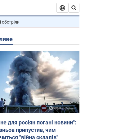
і обстріли
ливе
не для росіян погані новини":
зньов припустив, чим
читься "війна складів"