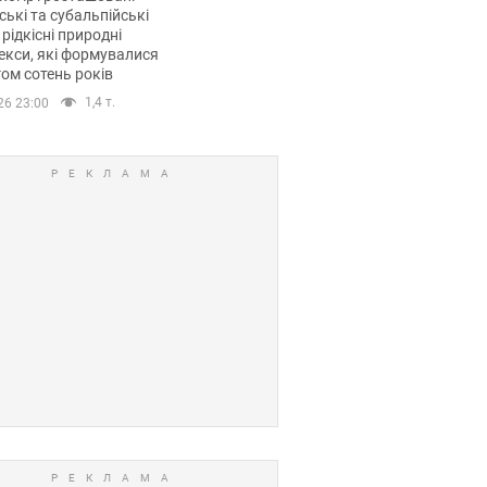
ські та субальпійські
 рідкісні природні
кси, які формувалися
ом сотень років
1,4 т.
26 23:00