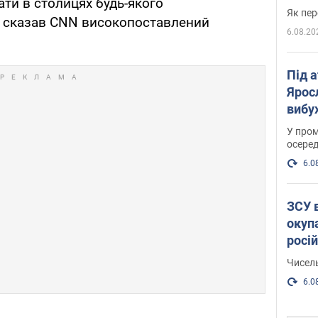
ати в столицях будь-якого
Як пер
– сказав CNN високопоставлений
6.08.20
Під 
Ярос
вибух
У пром
осеред
6.0
ЗСУ 
окуп
росі
Чисель
6.0