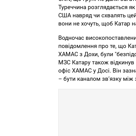
Туреччина розглядається я
США навряд чи схвалять цей 
вони не хочуть, щоб Катар 
Водночас високопоставлен
повідомлення про те, що Ка
ХАМАС з Дохи, були "безпідс
МЗС Катару також відкинув 
офіс ХАМАС у Досі. Він зазн
– бути каналом зв’язку між