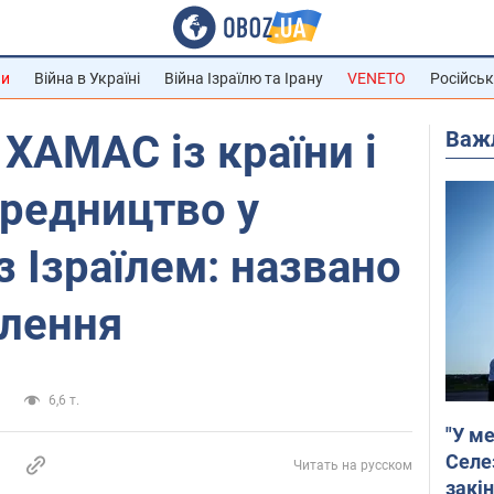
ни
Війна в Україні
Війна Ізраїлю та Ірану
VENETO
Російськ
Важ
 ХАМАС із країни і
ередництво у
з Ізраїлем: названо
влення
и
6,6 т.
"У ме
Селе
Читать на русском
закін