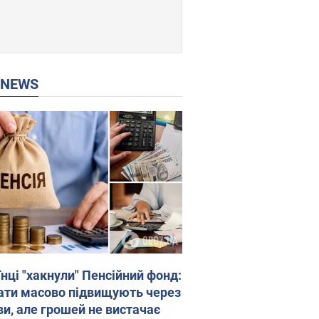
P NEWS
нці "хакнули" Пенсійний фонд:
ати масово підвищують через
ви, але грошей не вистачає