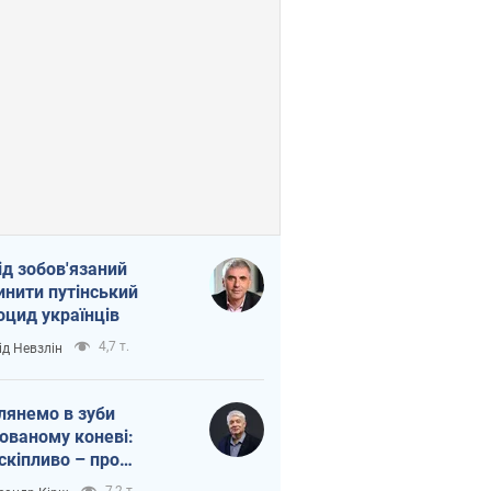
ід зобов'язаний
инити путінський
оцид українців
4,7 т.
ід Невзлін
лянемо в зуби
ованому коневі:
скіпливо – про
омогу Україні
7,2 т.