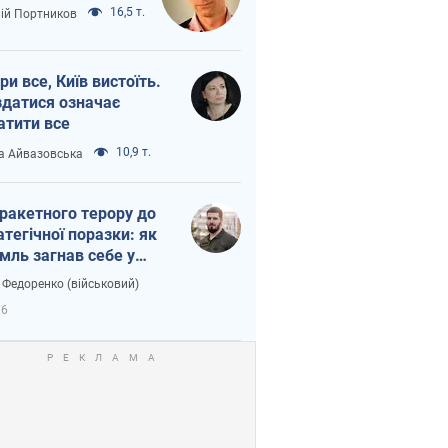
16,5 т.
лій Портников
ри все, Київ вистоїть.
здатися означає
атити все
10,9 т.
а Айвазовська
 ракетного терору до
атегічної поразки: як
мль загнав себе у
тку
 Федоренко (військовий)
36