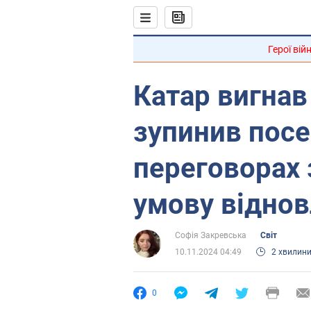
Герої вій
Катар вигнав
зупинив пос
переговорах 
умову відно
Софія Закревська
Світ
10.11.2024 04:49
2 хвилин
0