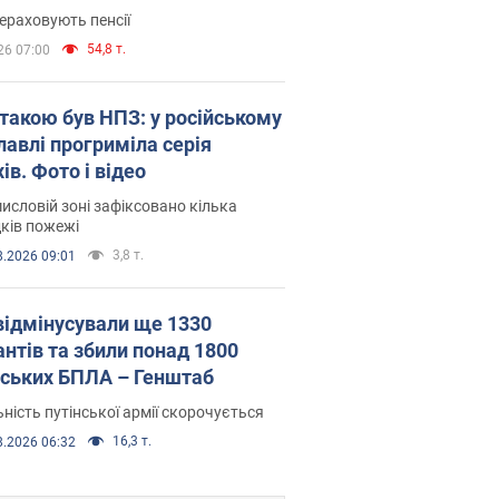
ераховують пенсії
54,8 т.
26 07:00
атакою був НПЗ: у російському
лавлі прогриміла серія
ів. Фото і відео
исловій зоні зафіксовано кілька
ків пожежі
3,8 т.
8.2026 09:01
відмінусували ще 1330
антів та збили понад 1800
йських БПЛА – Генштаб
ність путінської армії скорочується
16,3 т.
8.2026 06:32