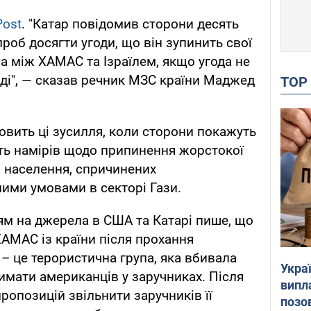
Post
. "Катар повідомив сторони десять
проб досягти угоди, що він зупинить свої
 між ХАМАС та Ізраїлем, якщо угода не
нді", — сказав речник МЗС країни Маджед
TO
овить ці зусилля, коли сторони покажуть
сть намірів щодо припинення жорстокої
 населення, спричинених
ними умовами в секторі Гази.
ям на джерела в США та Катарі пише, що
ХАМАС із країни після прохання
– це терористична група, яка вбивала
Украї
имати американців у заручниках. Після
випл
ропозицій звільнити заручників її
позо