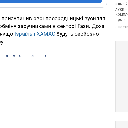
альпій
луки –
компле
р призупинив свої посередницькі зусилля
протяг
обміну заручниками в секторі Гази. Доха
5.08.20
, якщо
Ізраїль і ХАМАС
будуть серйозно
у.
ідео дня