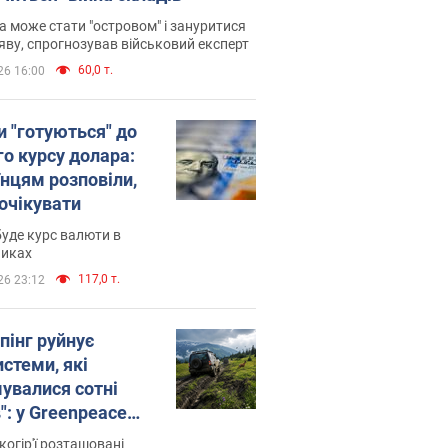
 може стати "островом" і зануритися
яву, спрогнозував військовий експерт
60,0 т.
26 16:00
и "готуються" до
го курсу долара:
їнцям розповіли,
 очікувати
уде курс валюти в
никах
117,0 т.
26 23:12
пінг руйнує
стеми, які
увалися сотні
": у Greenpeace
ли на сполох
когір'ї розташовані