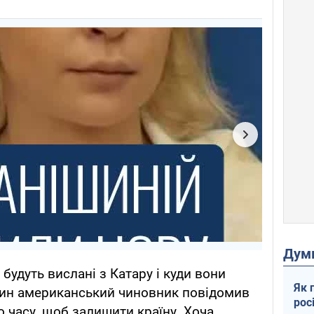
Дум
удуть вислані з Катару і куди вони
Як 
Один американський чиновник повідомив
рос
о часу, щоб залишити країну. Хоча