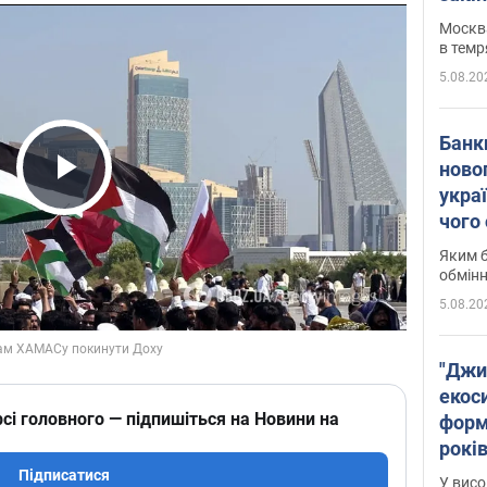
Москва
в темр
5.08.20
Банк
ново
укра
Play Video
чого
Яким б
обмін
5.08.20
"Джи
екоси
сі головного — підпишіться на Новини на
форм
років
заби
Підписатися
У висо