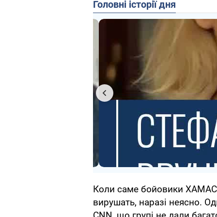
Головні історії дня
Коли саме бойовики ХАМАС б
вирушать, наразі неясно. 
CNN, що групі не дали багат