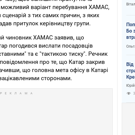
Віта
к можливий варіант перебування ХАМАС,
сценарій з тих самих причин, з яких
надав притулок керівництву групи.
Поп
Бо 
ий чиновник ХАМАС заявив, що
втр
тар погодився вислати посадовців
Ольг
тавними" та є "тактикою тиску". Речник
повідомлення про те, що Катар закрив
Від
ачивши, що головна мета офісу в Катарі
стр
Кре
 зацікавленими сторонами.
пас
Юрій