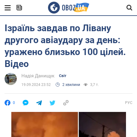
Ізраїль завдав по Лівану
другого авіаудару за день:
уражено близько 100 цілей.
Відео
Надія Данищук
Світ
19.09.2024 23:52
2 хвилини
3,7 т.
0
РУС