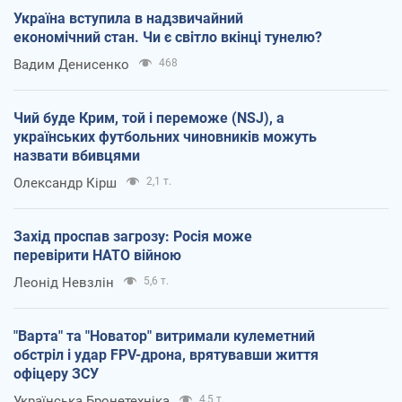
Україна вступила в надзвичайний
економічний стан. Чи є світло вкінці тунелю?
Вадим Денисенко
468
Чий буде Крим, той і переможе (NSJ), а
українських футбольних чиновників можуть
назвати вбивцями
Олександр Кірш
2,1 т.
Захід проспав загрозу: Росія може
перевірити НАТО війною
Леонід Невзлін
5,6 т.
"Варта" та "Новатор" витримали кулеметний
обстріл і удар FPV-дрона, врятувавши життя
офіцеру ЗСУ
Українська Бронетехніка
4,5 т.