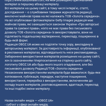
https://www.obozrevatel.com
, на якій розміщено оригінальний
матеріал в першому абзаці матеріалу.
Всі матеріали на цьому сайті, в тому числі інтерв’ю, статті,
дослідження – є службовими творами журналістів редакції,
виключні майнові права на які належать ТОВ «Золота середина».
На всі опубліковані фотоматеріали Getty Images редакція має
майнові права, які захищаються законом України «Про авторські
права та суміжні права», ніхто не має права без письмового
дозволу ТОВ «Золота середина» їх використовувати, вони не
підлягають подальшому відтворенню, перекладу, поширенню в
будь-якій формі.
Редакція OBOZ.UA може не поділяти точку зору, викладену в
авторському матеріалі. За достовірність інформації, опублікованої
в рекламних матеріалах, відповідальність несе рекламодавець.
Заборонено використання матеріалів розміщених на цьому сайті,
хоч із зазначенням гіперпосилання на сторінку цього сайту,
логотипу OBOZ.UA або будь-якого іншого згадування, але без
письмового дозволу Редакції/ТОВ «Золота середина»
Незаконним використанням матеріалів буде вважатися: будь-яке
копiювання, публiкацiя, передрук, наступне поширення,
використання, переробка з використанням, включенням до
складу інших матеріалів, розповсюдження, адаптація, переклад
та інші подібні зміни матеріалу.
Назва онлайн медіа — «OBOZ.UA»
- суб'єкт у сфері онлайн медіа;