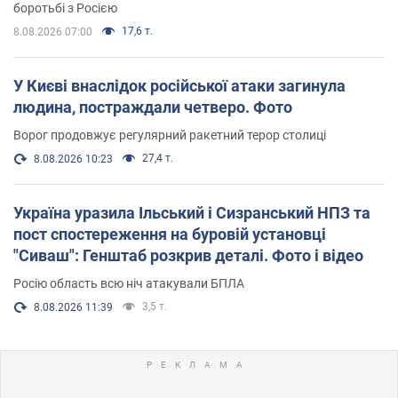
боротьбі з Росією
17,6 т.
8.08.2026 07:00
У Києві внаслідок російської атаки загинула
людина, постраждали четверо. Фото
Ворог продовжує регулярний ракетний терор столиці
27,4 т.
8.08.2026 10:23
Україна уразила Ільський і Сизранський НПЗ та
пост спостереження на буровій установці
"Сиваш": Генштаб розкрив деталі. Фото і відео
Росію область всю ніч атакували БПЛА
3,5 т.
8.08.2026 11:39