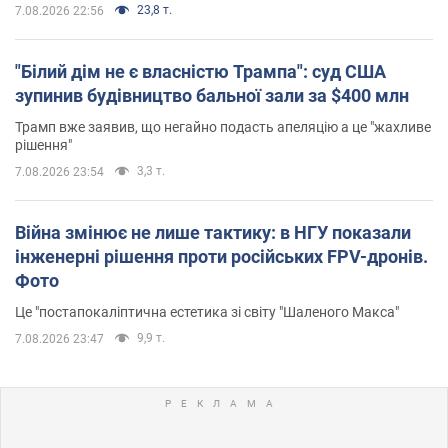
23,8 т.
7.08.2026 22:56
"Білий дім не є власністю Трампа": суд США
зупинив будівництво бальної зали за $400 млн
Трамп вже заявив, що негайно подасть апеляцію а це "жахливе
рішення"
3,3 т.
7.08.2026 23:54
Війна змінює не лише тактику: в НГУ показали
інженерні рішення проти російських FPV-дронів.
Фото
Це "постапокаліптична естетика зі світу "Шаленого Макса"
9,9 т.
7.08.2026 23:47