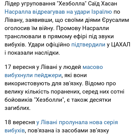
Лідер угруповання "Хезболла" Саїд Хасан
Насралла відреагував на удари Ізраїлю
по
Лівану, заявивши, що своїми діями Єрусалим
оголосив їм війну. Промову Насралли
транслювали в прямому ефірі під звуки
вибухів. Удари офіційно
підтвердили
у ЦАХАЛ
і показали наслідки.
17 вересня у Лівані у людей
масово
вибухнули пейджери
, які вони
використовують для зв'язку. Відомо про
велику кількість поранених, серед них сотні
бойовиків "Хезболли", є також десятки
загиблих.
18 вересня
у Лівані пролунала нова серія
вибухів
, пов'язана із засобами звʼязку