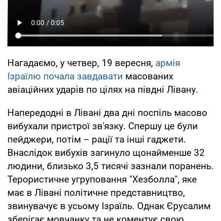
Нагадаємо, у четвер, 19 вересня,
армія
Ізраїлю почала завдавати
масованих
авіаційних ударів по цілях на півдні Лівану.
Напередодні в Лівані два дні поспіль масово
вибухали пристрої зв'язку. Спершу це були
пейджери, потім – рації та інші гаджети.
Внаслідок вибухів загинуло щонайменше 32
людини, близько 3,5 тисячі зазнали поранень.
Терористичне угруповання "Хезболла", яке
має в Лівані політичне представництво,
звинувачує в усьому Ізраїль. Однак Єрусалим
зберігає мовчанку та не коментує свою