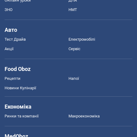
Онлайн уроки
ДПА
ЗНО
НМТ
Авто
Тест Драйв
Електромобілі
Акції
Сервіс
Food Oboz
Рецепти
Напої
Новини Кулінарії
Економіка
Ринки та компанії
Макроекономіка
MedOboz