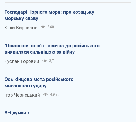
Господарі Чорного моря: про козацьку
морську славу
Юрій Кирпичов
840
"Покоління олів'є": звичка до російського
виявилася сильнішою за війну
Руслан Горовий
3,7 т.
Ось кінцева мета російського
масованого удару
Ігор Чернецький
4,9 т.
Всі думки