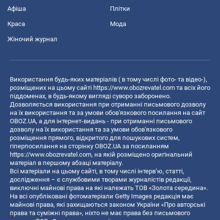
Афіша
Плітки
Краса
Мода
Жіночий журнал
Використання будь-яких матеріалів ( в тому числі фото- та відео-),
розміщених на цьому сайті
https://www.obozrevatel.com
та всіх його
піддоменах, в будь-якому вигляді суворо заборонено.
Дозволяється використання при отриманні письмового дозволу
на їх використання та за умови обов'язкового посилання на сайт
OBOZ.UA, а для інтернет-видань - при отриманні письмового
дозволу на їх використання та за умови обов'язкового
розміщення прямого, відкритого для пошукових систем,
гіперпосилання на сторінку OBOZ.UA за посиланням
https://www.obozrevatel.com
, на якій розміщено оригінальний
матеріал в першому абзаці матеріалу.
Всі матеріали на цьому сайті, в тому числі інтерв’ю, статті,
дослідження – є службовими творами журналістів редакції,
виключні майнові права на які належать ТОВ «Золота середина».
На всі опубліковані фотоматеріали Getty Images редакція має
майнові права, які захищаються законом України «Про авторські
права та суміжні права», ніхто не має права без письмового