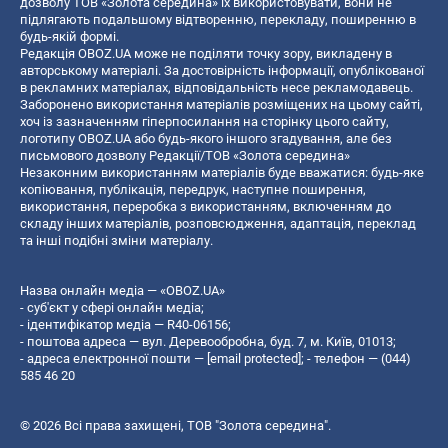
дозволу ТОВ «Золота середина» їх використовувати, вони не
підлягають подальшому відтворенню, перекладу, поширенню в
будь-якій формі.
Редакція OBOZ.UA може не поділяти точку зору, викладену в
авторському матеріалі. За достовірність інформації, опублікованої
в рекламних матеріалах, відповідальність несе рекламодавець.
Заборонено використання матеріалів розміщених на цьому сайті,
хоч із зазначенням гіперпосилання на сторінку цього сайту,
логотипу OBOZ.UA або будь-якого іншого згадування, але без
письмового дозволу Редакції/ТОВ «Золота середина»
Незаконним використанням матеріалів буде вважатися: будь-яке
копiювання, публiкацiя, передрук, наступне поширення,
використання, переробка з використанням, включенням до
складу інших матеріалів, розповсюдження, адаптація, переклад
та інші подібні зміни матеріалу.
Назва онлайн медіа — «OBOZ.UA»
- суб'єкт у сфері онлайн медіа;
- ідентифікатор медіа — R40-06156;
- поштова адреса — вул. Деревообробна, буд. 7, м. Київ, 01013;
- адреса електронної пошти —
[email protected]
; - телефон — (044)
585 46 20
© 2026 Всі права захищені, ТОВ "Золота середина".