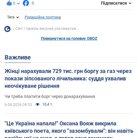
6
0
Підписатися
Теги
Редакційна політика
Світ
Ізраїль висунув ультиматум...
Повернутися на головну OBOZ
Важливе
Жінці нарахували 729 тис. грн боргу за газ через
покази зіпсованого лічильника: суддя ухвалив
неочікуване рішення
Чи треба платити борг через донарахування
10,4 т.
6.08.2026 09:53
"Це Україна напала!" Оксана Вояж викрила
київського поета, якого "зазомбували": він навіть