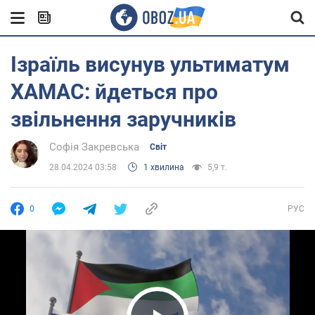
Ізраїль висунув ультиматум
ХАМАС: йдеться про
звільнення заручників
Софія Закревська
Світ
28.04.2024 03:58
1 хвилина
5,9 т.
0
РУС