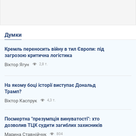
Думки
Кремль переносить війну в тил Європи: під
загрозою критична логістика
Віктор Ягун
2,8 т.
На якому боці історії виступає Дональд
Трамп?
Віктор Каспрук
4,3 т.
Посмертна "презумпція винуватості": хто
дозволив ТЦК судити загиблих захисників
Марина Ставнійчук
804