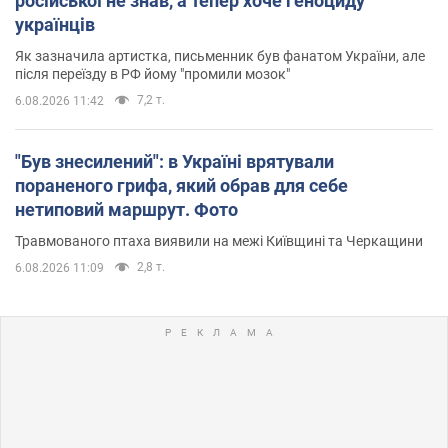
російської не знав, а тепер хоче геноциду
українців
Як зазначила артистка, письменник був фанатом України, але
після переїзду в РФ йому "промили мозок"
7,2 т.
6.08.2026 11:42
"Був знесилений": в Україні врятували
пораненого грифа, який обрав для себе
нетиповий маршрут. Фото
Травмованого птаха виявили на межі Київщині та Черкащини
2,8 т.
6.08.2026 11:09