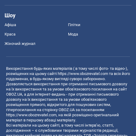
Шоу
Афіша
Плітки
Краса
Мода
Жіночий журнал
Використання будь-яких матеріалів ( в тому числі фото- та відео-),
розміщених на цьому сайті
https://www.obozrevatel.com
та всіх його
піддоменах, в будь-якому вигляді суворо заборонено.
Дозволяється використання при отриманні письмового дозволу
на їх використання та за умови обов'язкового посилання на сайт
OBOZ.UA, а для інтернет-видань - при отриманні письмового
дозволу на їх використання та за умови обов'язкового
розміщення прямого, відкритого для пошукових систем,
гіперпосилання на сторінку OBOZ.UA за посиланням
https://www.obozrevatel.com
, на якій розміщено оригінальний
матеріал в першому абзаці матеріалу.
Всі матеріали на цьому сайті, в тому числі інтерв’ю, статті,
дослідження – є службовими творами журналістів редакції,
виключні майнові права на які належать ТОВ «Золота середина».