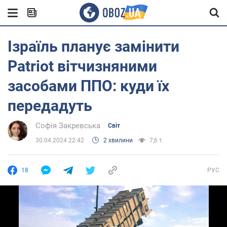
Ізраїль планує замінити
Patriot вітчизняними
засобами ППО: куди їх
передадуть
Софія Закревська
Світ
30.04.2024 22:42
2 хвилини
7,6 т.
18
РУС