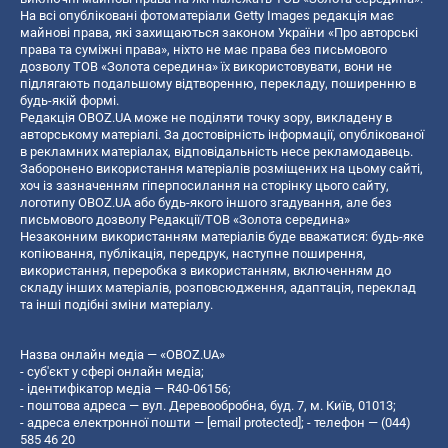
На всі опубліковані фотоматеріали Getty Images редакція має
майнові права, які захищаються законом України «Про авторські
права та суміжні права», ніхто не має права без письмового
дозволу ТОВ «Золота середина» їх використовувати, вони не
підлягають подальшому відтворенню, перекладу, поширенню в
будь-якій формі.
Редакція OBOZ.UA може не поділяти точку зору, викладену в
авторському матеріалі. За достовірність інформації, опублікованої
в рекламних матеріалах, відповідальність несе рекламодавець.
Заборонено використання матеріалів розміщених на цьому сайті,
хоч із зазначенням гіперпосилання на сторінку цього сайту,
логотипу OBOZ.UA або будь-якого іншого згадування, але без
письмового дозволу Редакції/ТОВ «Золота середина»
Незаконним використанням матеріалів буде вважатися: будь-яке
копiювання, публiкацiя, передрук, наступне поширення,
використання, переробка з використанням, включенням до
складу інших матеріалів, розповсюдження, адаптація, переклад
та інші подібні зміни матеріалу.
Назва онлайн медіа — «OBOZ.UA»
- суб'єкт у сфері онлайн медіа;
- ідентифікатор медіа — R40-06156;
- поштова адреса — вул. Деревообробна, буд. 7, м. Київ, 01013;
- адреса електронної пошти —
[email protected]
; - телефон — (044)
585 46 20