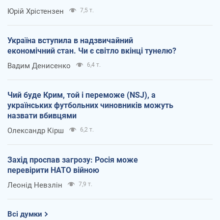
Юрій Хрістензен
7,5 т.
Україна вступила в надзвичайний
економічний стан. Чи є світло вкінці тунелю?
Вадим Денисенко
6,4 т.
Чий буде Крим, той і переможе (NSJ), а
українських футбольних чиновників можуть
назвати вбивцями
Олександр Кірш
6,2 т.
Захід проспав загрозу: Росія може
перевірити НАТО війною
Леонід Невзлін
7,9 т.
Всі думки