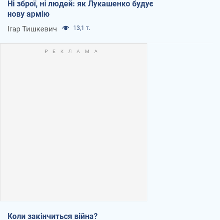
Ні зброї, ні людей: як Лукашенко будує
нову армію
Ігар Тишкевич
13,1 т.
Коли закінчиться війна?