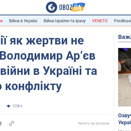
ни
Війна в Україні
Війна Ізраїлю та Ірану
VENETO
Російськ
Важ
ії як жертви не
 Володимир Ар’єв
війни в Україні та
 конфлікту
и
17,9 т.
Озву
Укра
Читать на русском