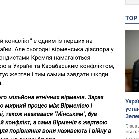
TO
й конфлікт" є одним із перших на
аїни. Але сьогодні вірменська діаспора у
агандистами Кремля намагаються
ою в Україні та Карабаським конфліктом,
тус жертви і тим самим завдати шкоди
м.
го мільйона етнічних вірменів. Зараз
Укра
о мирний процес між Вірменією і
устан
і, також називався "Мінським", був
Зеле
й конфлікт, а сама Вірменія є жертвою
Глава 
ля порівняння вони називають і війну в
атаков