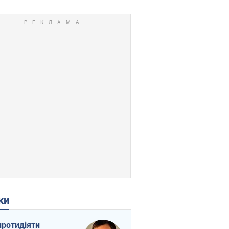
ки
протидіяти