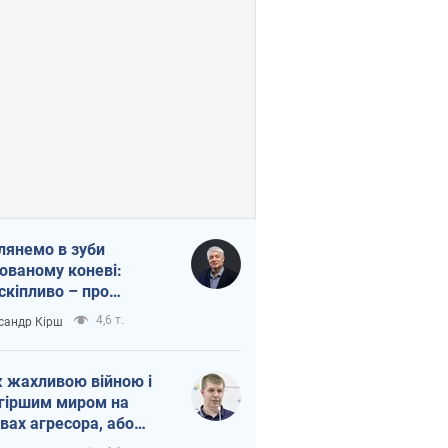
лянемо в зуби
ованому коневі:
скіпливо – про
омогу Україні
4,6 т.
сандр Кірш
 жахливою війною і
гіршим миром на
вах агресора, або
вихідність – теж