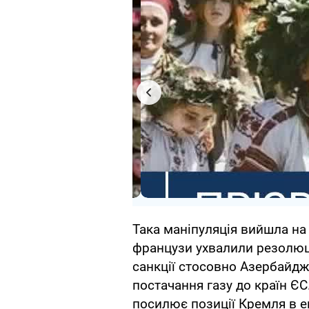
Така маніпуляція вийшла на 
французи ухвалили резолюці
санкції стосовно Азербайдж
постачання газу до країн ЄС.
посилює позиції Кремля в ен