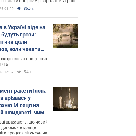
то знати про розмір зарплат в Україні
35,0 т.
26 01:20
 в Україні піде на
 будуть грози:
птики дали
ноз, коли чекати
и погоди
 скоро спека поступово
пить
5,4 т.
26 14:59
мент ракети Ілона
а врізався у
рхню Місяця на
ій швидкості: чим
завершилось
вці вважають, що новий
р допоможе краще
іти процеси зіткнень на