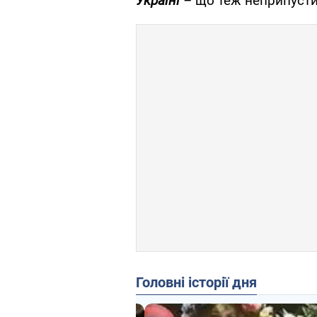
Україні
–
що теж неприпусти
Головні історії дня