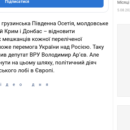
Підписатися
Місяці
5.08.20
грузинська Південна Осетія, молдовське
ий Крим і Донбас – відновити
х мешканців кожної переліченої
може перемога України над Росією. Таку
ив депутат ВРУ Володимир Ар’єв. Але
нути на цьому шляху, політичний діяч
ького лобі в Європі.
ідео дня