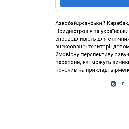
Азербайджанський Карабах, 
Придністров’я та українськ
справедливість для етнічни
анексованої території допо
ймовірну перспективу озвуч
перепони, які можуть виник
пояснив на прикладі вірменс
В