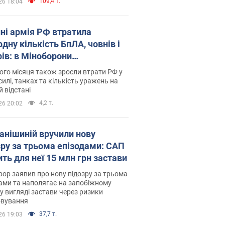
109,4 т.
26 18:04
пні армія РФ втратила
дну кількість БпЛА, човнів і
рів: в Міноборони
люднили статистику
го місяця також зросли втрати РФ у
силі, танках та кількість уражень на
й відстані
4,2 т.
26 20:02
анішиній вручили нову
зру за трьома епізодами: САП
ть для неї 15 млн грн застави
ор заявив про нову підозру за трьома
ами та наполягає на запобіжному
 у вигляді застави через ризики
овування
37,7 т.
26 19:03