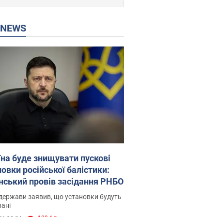
P NEWS
їна буде знищувати пускові
овки російської балістики:
нський провів засідання РНБО
держави заявив, що установки будуть
ані