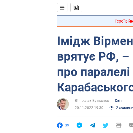
Герої вій
Імідж Вірмен
врятує РФ, –
про паралелі 
Карабаського
В'ячеслав Буткалюк
Світ
20.11.2022 19:30
2 хвилин
39