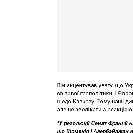
Він акцентував увагу, що Ук
світової геополітики. І Євр
щодо Кавказу. Тому наші д
але не зволікати з реакцією
"У резолюції Сенат Франції 
що Вірменія і Азербайджан 