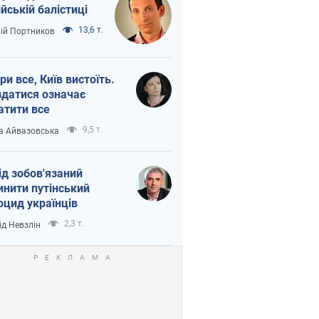
ійській балістиці
13,6 т.
лій Портников
ри все, Київ вистоїть.
здатися означає
атити все
9,5 т.
а Айвазовська
ід зобов'язаний
инити путінський
оцид українців
2,3 т.
ід Невзлін