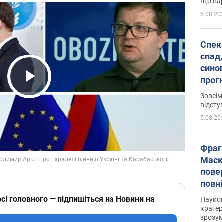
Що вар
5.08.20
Спека
спад,
сино
прог
Play Video
змін
Зовсім
відсту
5.08.20
Фраг
Маск
пове
повн
усе 
сі головного — підпишіться на Новини на
Науко
крате
зрозум