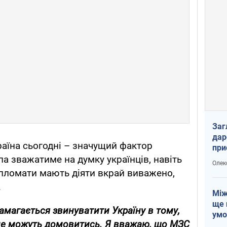
Заг
дар
раїна сьогодні – значущий фактор
при
доп
опа зважатиме на думку українців, навіть
Олек
ипломати мають діяти вкрай виважено,
.
Між
ще 
намагається звинуватити Україну в тому,
умо
не можуть домовитись. Я вважаю, що МЗС
Без