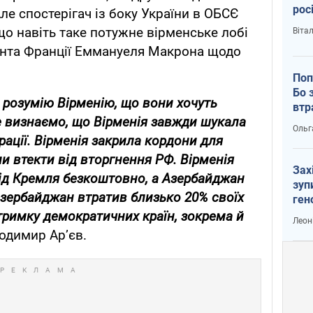
рос
Але спостерігач із боку України в ОБСЄ
о навіть таке потужне вірменське лобі
Віта
ента Франції Еммануеля Макрона щодо
Поп
Бо 
я розумію Вірменію, що вони хочуть
втр
е визнаємо, що Вірменія завжди шукала
Ольг
рації. Вірменія закрила кордони для
іли втекти від вторгнення РФ. Вірменія
Зах
ід Кремля безкоштовно, а Азербайджан
зуп
Азербайджан втратив близько 20% своїх
ген
дтримку демократичних країн, зокрема й
Леон
одимир Ар’єв.