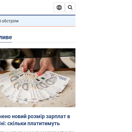
і обстріли
ливе
чено новий розмір зарплат в
їні: скільки платитимуть