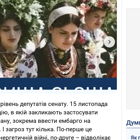
рівень депутатів сенату. 15 листопада
ю, в якій закликають застосувати
ану, зокрема ввести ембарго на
Дум
 І загроз тут кілька. По-перше це
ергетичній війні, по-друге – відволікає
Як 