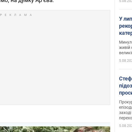
мо, на думку Ар’єва.
5.08.20
У ли
рекор
кате
опри
Минуло
живій 
великі
5.08.20
Стеф
підо
проси
Прокур
епізод
заході
перех
5.08.20