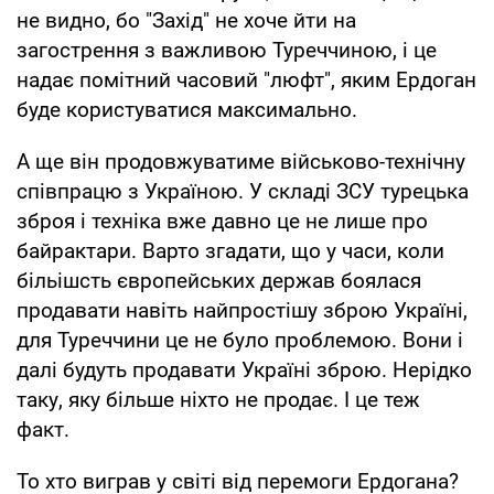
не видно, бо "Захід" не хоче йти на
загострення з важливою Туреччиною, і це
надає помітний часовий "люфт", яким Ердоган
буде користуватися максимально.
А ще він продовжуватиме військово-технічну
співпрацю з Україною. У складі ЗСУ турецька
зброя і техніка вже давно це не лише про
байрактари. Варто згадати, що у часи, коли
більішсть європейських держав боялася
продавати навіть найпростішу зброю Україні,
для Туреччини це не було проблемою. Вони і
далі будуть продавати Україні зброю. Нерідко
таку, яку більше ніхто не продає. І це теж
факт.
То хто виграв у світі від перемоги Ердогана?