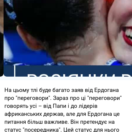
На цьому тлі буде багато заяв від Ердогана
про "переговори". Зараз про ці "переговори"
говорять усі – від Папи і до лідерів
африканських держав, але для Ердогана це
питання більш важливе. Він претендує на
статус "посередника". Цей статус для нього