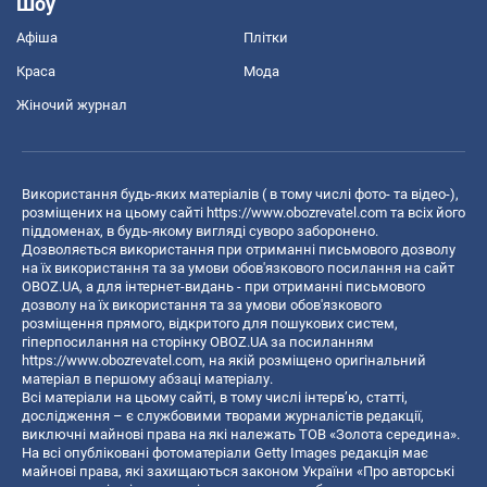
Шоу
Афіша
Плітки
Краса
Мода
Жіночий журнал
Використання будь-яких матеріалів ( в тому числі фото- та відео-),
розміщених на цьому сайті
https://www.obozrevatel.com
та всіх його
піддоменах, в будь-якому вигляді суворо заборонено.
Дозволяється використання при отриманні письмового дозволу
на їх використання та за умови обов'язкового посилання на сайт
OBOZ.UA, а для інтернет-видань - при отриманні письмового
дозволу на їх використання та за умови обов'язкового
розміщення прямого, відкритого для пошукових систем,
гіперпосилання на сторінку OBOZ.UA за посиланням
https://www.obozrevatel.com
, на якій розміщено оригінальний
матеріал в першому абзаці матеріалу.
Всі матеріали на цьому сайті, в тому числі інтерв’ю, статті,
дослідження – є службовими творами журналістів редакції,
виключні майнові права на які належать ТОВ «Золота середина».
На всі опубліковані фотоматеріали Getty Images редакція має
майнові права, які захищаються законом України «Про авторські