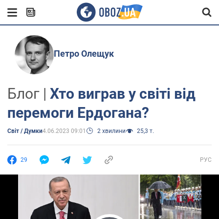
Петро Олещук
Блог |
Хто виграв у світі від
перемоги Ердогана?
Світ / Думки
4.06.2023 09:01
2 хвилини
25,3 т.
29
РУС