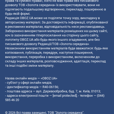
права та суміжні права», ніхто не має права без письмового
дозволу ТОВ «Золота середина» їх використовувати, вони не
підлягають подальшому відтворенню, перекладу, поширенню в
будь-якій формі.
Редакція OBOZ.UA може не поділяти точку зору, викладену в
авторському матеріалі. За достовірність інформації, опублікованої
в рекламних матеріалах, відповідальність несе рекламодавець.
Заборонено використання матеріалів розміщених на цьому сайті,
хоч із зазначенням гіперпосилання на сторінку цього сайту,
логотипу OBOZ.UA або будь-якого іншого згадування, але без
письмового дозволу Редакції/ТОВ «Золота середина»
Незаконним використанням матеріалів буде вважатися: будь-яке
копiювання, публiкацiя, передрук, наступне поширення,
використання, переробка з використанням, включенням до
складу інших матеріалів, розповсюдження, адаптація, переклад
та інші подібні зміни матеріалу.
Назва онлайн медіа — «OBOZ.UA»
- суб'єкт у сфері онлайн медіа;
- ідентифікатор медіа — R40-06156;
- поштова адреса — вул. Деревообробна, буд. 7, м. Київ, 01013;
- адреса електронної пошти —
[email protected]
; - телефон — (044)
585 46 20
© 2026 Всі права захищені, ТОВ "Золота середина".