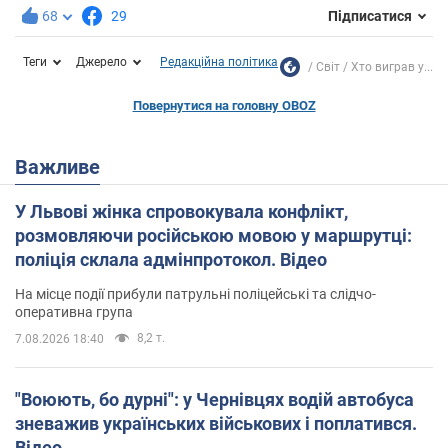
68
29
Підписатися
Теги
Джерело
Редакційна політика
Світ
Хто виграв у...
Повернутися на головну OBOZ
Важливе
У Львові жінка спровокувала конфлікт,
розмовляючи російською мовою у маршрутці:
поліція склала адмінпротокол. Відео
На місце події прибули патрульні поліцейські та слідчо-
оперативна група
8,2 т.
7.08.2026 18:40
"Воюють, бо дурні": у Чернівцях водій автобуса
зневажив українських військових і поплатився.
Відео