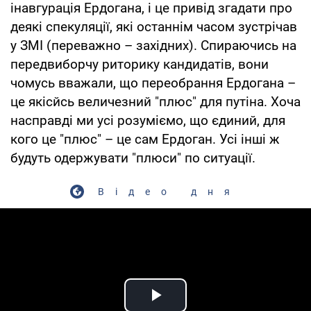
інавгурація Ердогана, і це привід згадати про
деякі спекуляції, які останнім часом зустрічав
у ЗМІ (переважно – західних). Спираючись на
передвиборчу риторику кандидатів, вони
чомусь вважали, що переобрання Ердогана –
це якісйсь величезний "плюс" для путіна. Хоча
насправді ми усі розуміємо, що єдиний, для
кого це "плюс" – це сам Ердоган. Усі інші ж
будуть одержувати "плюси" по ситуації.
Відео дня