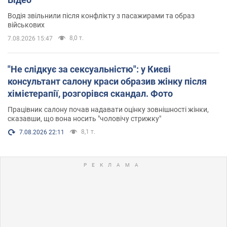
Водія звільнили після конфлікту з пасажирами та образ
військових
8,0 т.
7.08.2026 15:47
"Не слідкує за сексуальністю": у Києві
консультант салону краси образив жінку після
хімієтерапії, розгорівся скандал. Фото
Працівник салону почав надавати оцінку зовнішності жінки,
сказавши, що вона носить "чоловічу стрижку"
8,1 т.
7.08.2026 22:11