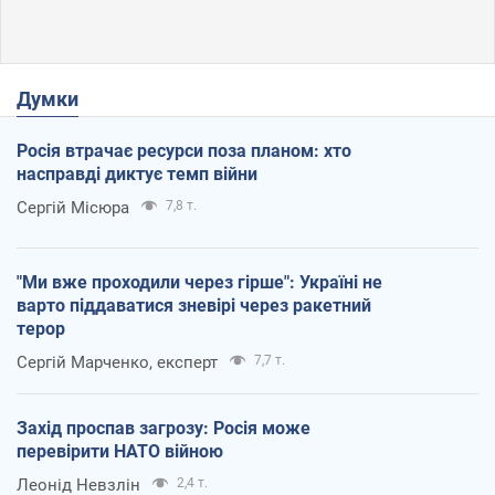
Думки
Росія втрачає ресурси поза планом: хто
насправді диктує темп війни
Сергій Місюра
7,8 т.
"Ми вже проходили через гірше": Україні не
варто піддаватися зневірі через ракетний
терор
Сергій Марченко, експерт
7,7 т.
Захід проспав загрозу: Росія може
перевірити НАТО війною
Леонід Невзлін
2,4 т.