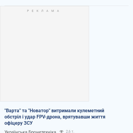
"Варта" та "Новатор" витримали кулеметний
обстріл і удар FPV-дрона, врятувавши життя
офіцеру ЗСУ
Українська Бронетехніка
2,6 т.