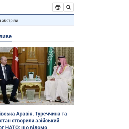
і обстріли
ливе
івська Аравія, Туреччина та
стан створили азійський
ог НАТО: що відомо