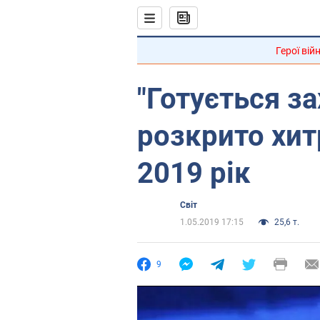
Герої вій
"Готується за
розкрито хит
2019 рік
Світ
1.05.2019 17:15
25,6 т.
9