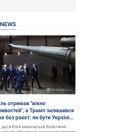
P NEWS
ль отримав "вікно
ивостей", а Трамп залишився
 без ракет: як бути Україні?
рв’ю з Мельником
 що в Росії закінчаться балістичні
, вкрай небезпечна, наголосив експерт