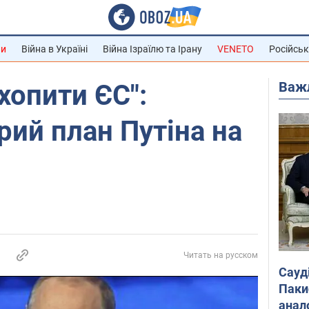
ни
Війна в Україні
Війна Ізраїлю та Ірану
VENETO
Російськ
Важ
хопити ЄС":
рий план Путіна на
Читать на русском
Сауд
Паки
анал