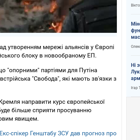
і Пу
Вікт
Мін
фун
мас
ад утворенням мережі альянсів у Європі
Олек
йського блоку в новообраному ЕП.
Ні 
що "опорними" партіями для Путіна
Лук
 австрійська "Свобода", які мають зв'язки з
арм
Ігар
 Кремля направити курс європейської
 буде більше сприяти просуванню
 новим явищем.
" Екс-спікер Генштабу ЗСУ дав прогноз про