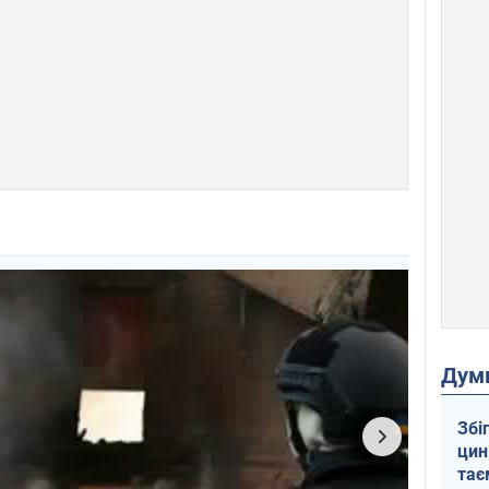
Дум
Збі
цин
тає