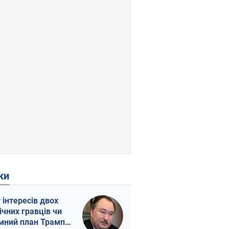
ки
г інтересів двох
ічних гравців чи
мний план Трампа