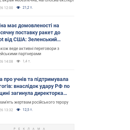
21,2 т.
26 12:00
їна має домовленості на
сячну поставку ракет до
iot від США: Зеленський
рив подробиці
акож веде активні переговори з
ейськими партнерами
1,4 т.
26 14:08
а про учнів та підтримувала
гогів: внаслідок удару РФ по
щині загинула директорка
ького ліцею, її чоловік та онук
пам'ять жертвам російського терору
12,5 т.
26 13:32