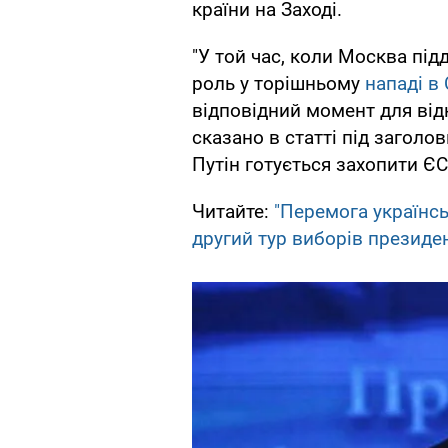
країни на Заході.
"У той час, коли Москва під
роль у торішньому
нападі в
відповідний момент для відн
сказано в статті під загол
Путін готується захопити ЄС 
Читайте:
"Перемога українс
другий тур виборів президе