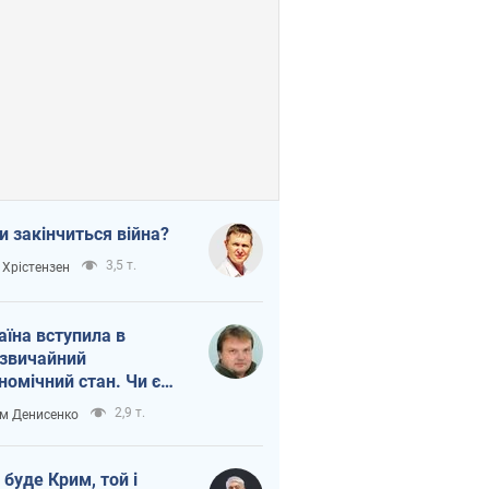
и закінчиться війна?
3,5 т.
 Хрістензен
аїна вступила в
звичайний
номічний стан. Чи є
тло вкінці тунелю?
2,9 т.
м Денисенко
 буде Крим, той і