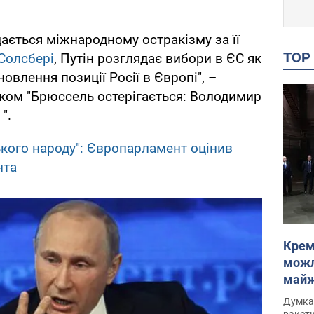
дається міжнародному остракізму за її
TO
 Солсбері
, Путін розглядає вибори в ЄС як
овлення позиції Росії в Європі", –
овком "Брюссель остерігається: Володимир
".
ького народу": Європарламент оцінив
нта
Крем
можл
майже
Інте
Думка,
ракети