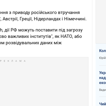
ння з приводу російського втручання
, Австрії, Греції, Нідерландах і Німеччині.
ph, дії РФ можуть поставити під загрозу
во важливих інститутів", як НАТО, або
ом розвідувальних даних між
Кол
Юрій
Укр
над
еко
сві
Вади
Чий