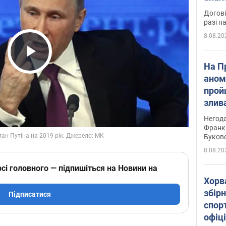
Догові
разі н
8.08.20
Play Video
На П
аном
прой
злив
пере
Негода
річки
Франк
Буков
8.08.20
сі головного — підпишіться на Новини на
Хорв
збірн
Підписатися
спор
офіц