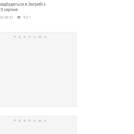
емпіонату Європи
 відбудеться в Загребі з
вних спортсменів
23 серпня
9,3 т.
26 09:51