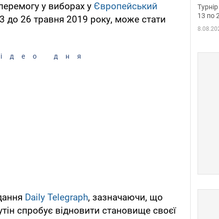
до ч
перемогу у виборах у
Європейський
Турнір
осно
13 по 
 23 до 26 травня 2019 року, може стати
8.08.20
ідео дня
дання
Daily Telegraph
, зазначаючи, що
тін спробує відновити становище своєї