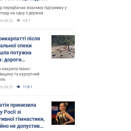
р передбачає взаємну підтримку у
ападу на одну з держав
4,8 т.
26 00:22
рикарпатті після
альної спеки
шла потужна
а: дороги
творились на
 накрила Івано-
. Відео
івщину та курортний
ель
11,8 т.
26 09:27
атія принизила
у Росії зі
тивної гімнастики,
ійно не допустивши