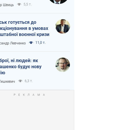
тіна?
5,5 т.
ор Швець
ськ готується до
кціонування в умовах
штабної воєнної кризи
11,0 т.
сандр Левченко
зброї, ні людей: як
ашенко будує нову
ію
6,3 т.
 Тишкевич