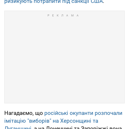
ризикують потрапити під санкції США
.
Нагадаємо, що
російські окупанти розпочали
імітацію "виборів" на Херсонщині та
Луганщині
, а на Донеччині та Запоріжжі вона