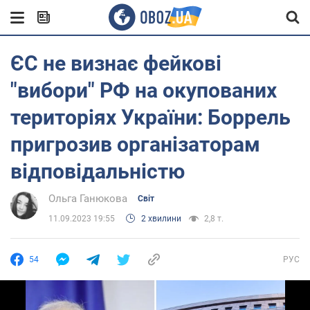
ЄС не визнає фейкові
"вибори" РФ на окупованих
територіях України: Боррель
пригрозив організаторам
відповідальністю
Ольга Ганюкова
Світ
11.09.2023 19:55
2 хвилини
2,8 т.
54
РУС