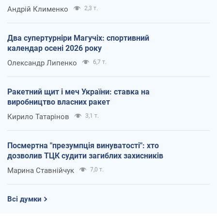
Андрій Клименко
2,3 т.
Два супертурніри Магучіх: спортивний
календар осені 2026 року
Олександр Липенко
6,7 т.
Ракетний щит і меч України: ставка на
виробництво власних ракет
Кирило Татарінов
3,1 т.
Посмертна "презумпція винуватості": хто
дозволив ТЦК судити загиблих захисників
Марина Ставнійчук
7,0 т.
Всі думки