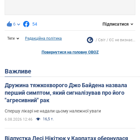
6
54
Підписатися
Теги
Редакційна політика
Світ
ЄС не визнає...
Повернутися на головну OBOZ
Важливе
Дружина тяжкохворого Джо Байдена назвала
перший симптом, який сигналізував про його
"агресивний" рак
Спершу лікарі не надали цьому належної уваги
16,5 т.
6.08.2026 12:46
Відпустка Лесі Нікітюк у Карпатах обернулася