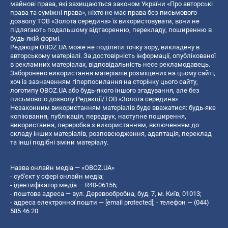
майнові права, які захищаються законом України «Про авторські
права та суміжні права», ніхто не має права без письмового
дозволу ТОВ «Золота середина» їх використовувати, вони не
підлягають подальшому відтворенню, перекладу, поширенню в
будь-якій формі.
Редакція OBOZ.UA може не поділяти точку зору, викладену в
авторському матеріалі. За достовірність інформації, опублікованої
в рекламних матеріалах, відповідальність несе рекламодавець.
Заборонено використання матеріалів розміщених на цьому сайті,
хоч із зазначенням гіперпосилання на сторінку цього сайту,
логотипу OBOZ.UA або будь-якого іншого згадування, але без
письмового дозволу Редакції/ТОВ «Золота середина»
Незаконним використанням матеріалів буде вважатися: будь-яке
копiювання, публiкацiя, передрук, наступне поширення,
використання, переробка з використанням, включенням до
складу інших матеріалів, розповсюдження, адаптація, переклад
та інші подібні зміни матеріалу.
Назва онлайн медіа — «OBOZ.UA»
- суб'єкт у сфері онлайн медіа;
- ідентифікатор медіа — R40-06156;
- поштова адреса — вул. Деревообробна, буд. 7, м. Київ, 01013;
- адреса електронної пошти —
[email protected]
; - телефон — (044)
585 46 20