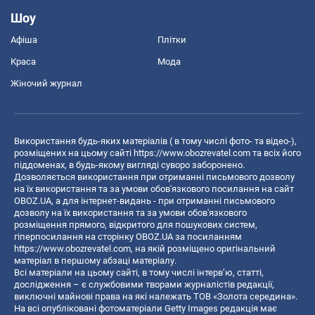
Шоу
Афіша
Плітки
Краса
Мода
Жіночий журнал
Використання будь-яких матеріалів ( в тому числі фото- та відео-),
розміщених на цьому сайті
https://www.obozrevatel.com
та всіх його
піддоменах, в будь-якому вигляді суворо заборонено.
Дозволяється використання при отриманні письмового дозволу
на їх використання та за умови обов'язкового посилання на сайт
OBOZ.UA, а для інтернет-видань - при отриманні письмового
дозволу на їх використання та за умови обов'язкового
розміщення прямого, відкритого для пошукових систем,
гіперпосилання на сторінку OBOZ.UA за посиланням
https://www.obozrevatel.com
, на якій розміщено оригінальний
матеріал в першому абзаці матеріалу.
Всі матеріали на цьому сайті, в тому числі інтерв’ю, статті,
дослідження – є службовими творами журналістів редакції,
виключні майнові права на які належать ТОВ «Золота середина».
На всі опубліковані фотоматеріали Getty Images редакція має