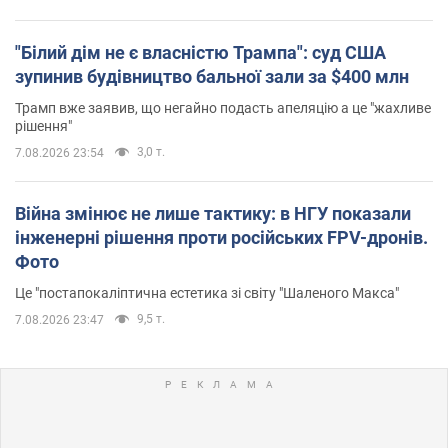
"Білий дім не є власністю Трампа": суд США
зупинив будівництво бальної зали за $400 млн
Трамп вже заявив, що негайно подасть апеляцію а це "жахливе
рішення"
3,0 т.
7.08.2026 23:54
Війна змінює не лише тактику: в НГУ показали
інженерні рішення проти російських FPV-дронів.
Фото
Це "постапокаліптична естетика зі світу "Шаленого Макса"
9,5 т.
7.08.2026 23:47