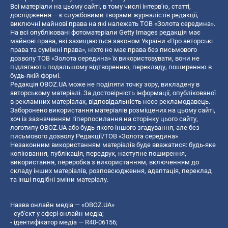
Всі матеріали на цьому сайті, в тому числі інтерв’ю, статті,
дослідження – є службовими творами журналістів редакції,
виключні майнові права на які належать ТОВ «Золота середина».
На всі опубліковані фотоматеріали Getty Images редакція має
майнові права, які захищаються законом України «Про авторські
права та суміжні права», ніхто не має права без письмового
дозволу ТОВ «Золота середина» їх використовувати, вони не
підлягають подальшому відтворенню, перекладу, поширенню в
будь-якій формі.
Редакція OBOZ.UA може не поділяти точку зору, викладену в
авторському матеріалі. За достовірність інформації, опублікованої
в рекламних матеріалах, відповідальність несе рекламодавець.
Заборонено використання матеріалів розміщених на цьому сайті,
хоч із зазначенням гіперпосилання на сторінку цього сайту,
логотипу OBOZ.UA або будь-якого іншого згадування, але без
письмового дозволу Редакції/ТОВ «Золота середина»
Незаконним використанням матеріалів буде вважатися: будь-яке
копiювання, публiкацiя, передрук, наступне поширення,
використання, переробка з використанням, включенням до
складу інших матеріалів, розповсюдження, адаптація, переклад
та інші подібні зміни матеріалу.
Назва онлайн медіа — «OBOZ.UA»
- суб'єкт у сфері онлайн медіа;
- ідентифікатор медіа — R40-06156;