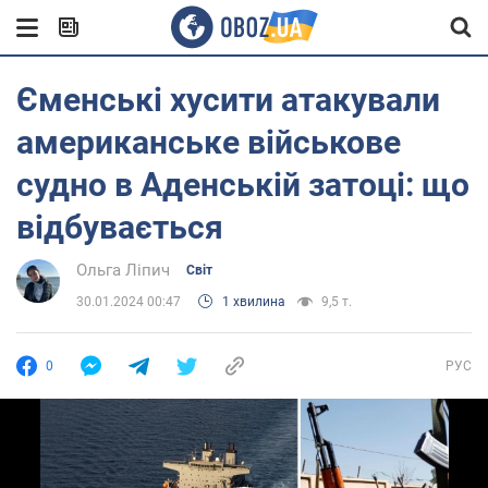
Єменські хусити атакували
американське військове
судно в Аденській затоці: що
відбувається
Ольга Ліпич
Світ
30.01.2024 00:47
1 хвилина
9,5 т.
0
РУС