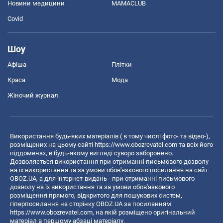
Новини медицини
MAMACLUB
Covid
Шоу
Афіша
Плітки
Краса
Мода
Жіночий журнал
Використання будь-яких матеріалів ( в тому числі фото- та відео-),
розміщених на цьому сайті
https://www.obozrevatel.com
та всіх його
піддоменах, в будь-якому вигляді суворо заборонено.
Дозволяється використання при отриманні письмового дозволу
на їх використання та за умови обов'язкового посилання на сайт
OBOZ.UA, а для інтернет-видань - при отриманні письмового
дозволу на їх використання та за умови обов'язкового
розміщення прямого, відкритого для пошукових систем,
гіперпосилання на сторінку OBOZ.UA за посиланням
https://www.obozrevatel.com
, на якій розміщено оригінальний
матеріал в першому абзаці матеріалу.