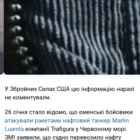
У Збройних Силах США цю інформацію наразі
не коментували.
26 січня стало відомо, що єменські бойовики
атакували ракетами нафтовий танкер Marlin
Luanda
компанії Trafigura у Червоному морі.
ЗМІ заявили, що судно перевозило нафту