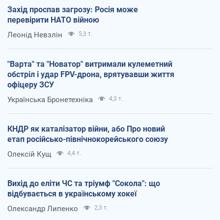
Захід проспав загрозу: Росія може
перевірити НАТО війною
Леонід Невзлін
5,3 т.
"Варта" та "Новатор" витримали кулеметний
обстріл і удар FPV-дрона, врятувавши життя
офіцеру ЗСУ
Українська Бронетехніка
4,3 т.
КНДР як каталізатор війни, або Про новий
етап російсько-північнокорейського союзу
Олексій Кущ
4,4 т.
Вихід до еліти ЧС та тріумф "Сокола": що
відбувається в українському хокеї
Олександр Липенко
2,3 т.