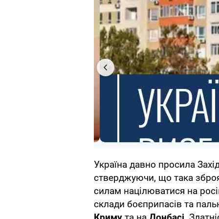
Україна давно просила Захід
стверджуючи, що така збр
силам націлюватися на росій
склади боєприпасів та пал
Криму
та на
Донбасі
. Здатн