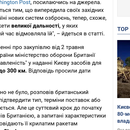
hington Post
, посилаючись на джерела.
ться тим, що випередила своїх західних
їні нових систем озброєнь, тепер, схоже,
кети
великої дальності,
у яких
TO
 час відмовляла їй", – йдеться в статті.
енні про закупівлю від 2 травня
аїни міністерство оборони Британії
вленість" у наданні Києву засобів для
до 300 км.
Відповідь просили дати
но не було, розповів британський
підтвердити тип, терміни поставок або
Києв
ається. Але це суттєвий крок до початку
80-м
ів Британією, а запитані характеристики
влад
овідають її крилатим ракетам
буді
Яка ре