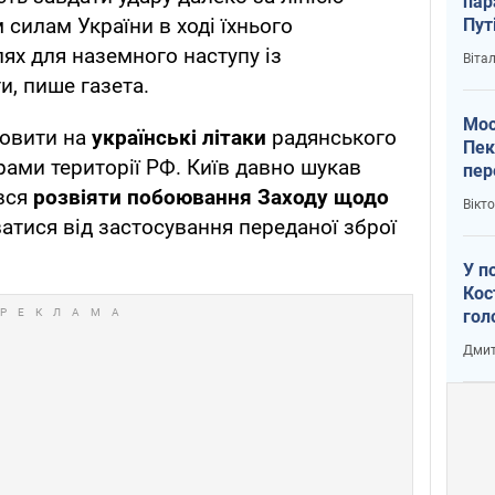
пар
илам України в ході їхнього
Пут
вий
ях для наземного наступу із
Віта
и, пише газета.
Мос
новити на
українські літаки
радянського
Пек
рами території РФ. Київ давно шукав
пер
зал
ався
розвіяти побоювання Заходу щодо
Вікт
Ки
тися від застосування переданої зброї
У п
Кос
гол
пас
Дмит
оку