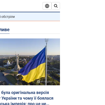
і обстріли
ливе
 була оригінальна версія
 України та чому її боялася
ська імперія: про це не