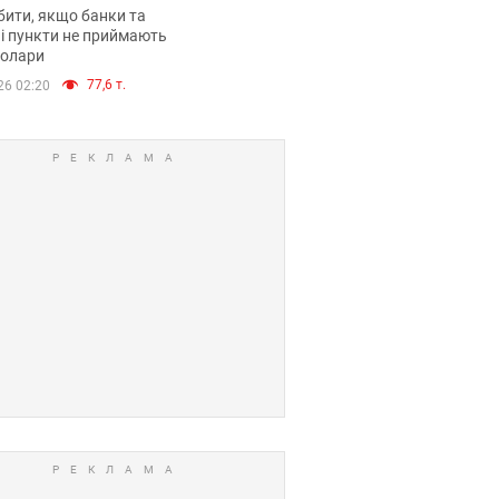
анки такі купюри
ити, якщо банки та
і пункти не приймають
долари
77,6 т.
26 02:20