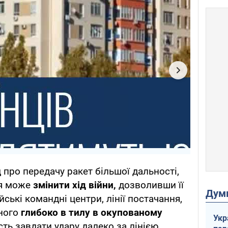
 про передачу ракет більшої дальності,
оя може
змінити хід війни,
дозволивши її
Дум
ські командні центри, лінії постачання,
ьного
глибоко в тилу в окупованому
Укр
ість завдати удару далеко за лінією