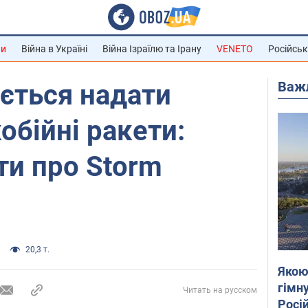
ни
Війна в Україні
Війна Ізраїлю та Ірану
VENETO
Російськ
Важ
ується надати
обійні ракети:
ти про Storm
20,3 т.
Якою
гімну
Читать на русском
Росій