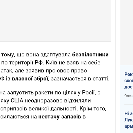
в тому, що вона адаптувала
безпілотники
по території РФ. Київ не взяв на себе
 атак, але заявив про своє право
Рек
РФ із
власної зброї
, зазначається в статті.
схо
дос
 запустить ракети по цілях у Росії, є
виб
Олек
яку США неодноразово відхиляли
припасів великої дальності. Крім того,
Ні 
посилаються на
нестачу запасів
в
Лук
арм