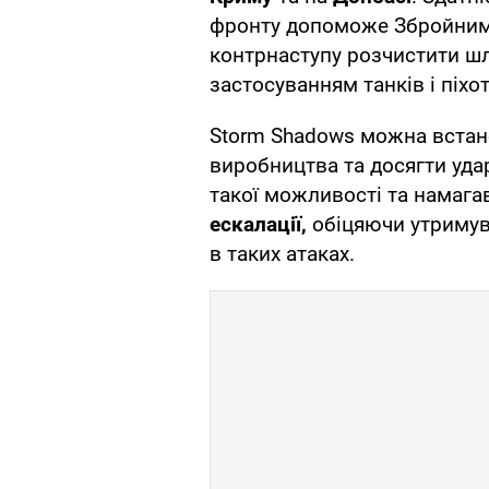
фронту допоможе Збройним с
контрнаступу розчистити шл
застосуванням танків і піхот
Storm Shadows можна вста
виробництва та досягти уда
такої можливості та намаг
ескалації,
обіцяючи утримува
в таких атаках.