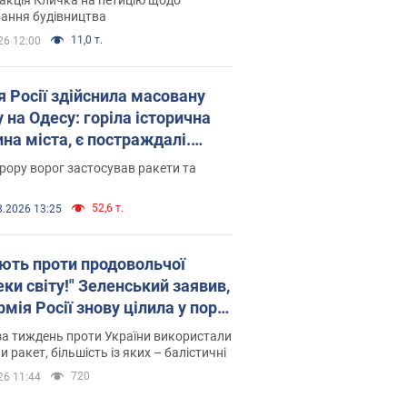
ковського вірянина"
ання будівництва
11,0 т.
26 12:00
я Росії здійснила масовану
 на Одесу: горіла історична
на міста, є постраждалі.
 та відео
рору ворог застосував ракети та
52,6 т.
8.2026 13:25
ють проти продовольчої
ки світу!" Зеленський заявив,
мія Росії знову цілила у порт
сі
а тиждень проти України використали
и ракет, більшість із яких – балістичні
720
26 11:44