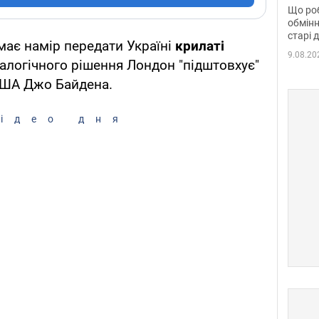
та б
Що роб
обмінн
старі 
має намір передати Україні
крилаті
9.08.20
алогічного рішення Лондон "підштовхує"
США Джо Байдена.
ідео дня