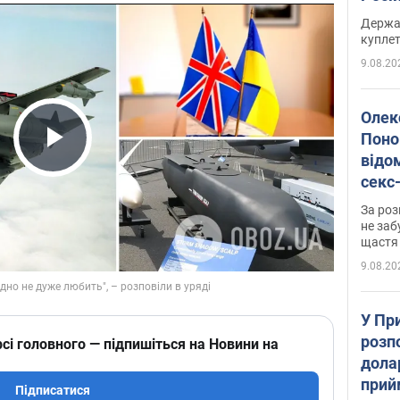
розп
Держа
куплет
9.08.20
Олек
Поно
відо
Play Video
секс
який
За роз
маю
не заб
щастя
9.08.20
У Пр
розпо
сі головного — підпишіться на Новини на
дола
прий
Підписатися