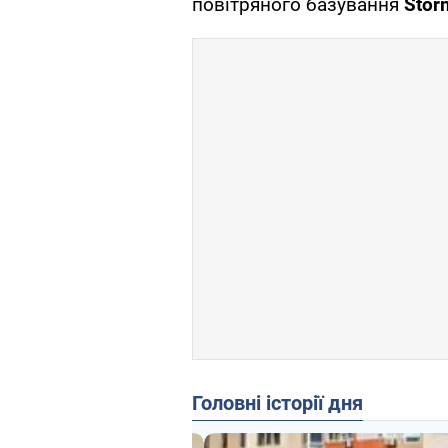
повітряного базування
Stor
Головні історії дня