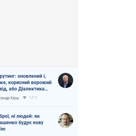
рутинг: оновлений і,
же, корисний ворожий
від, або Діалектика
агливого боягузтва
1,1 т.
сандр Кірш
зброї, ні людей: як
ашенко будує нову
ію