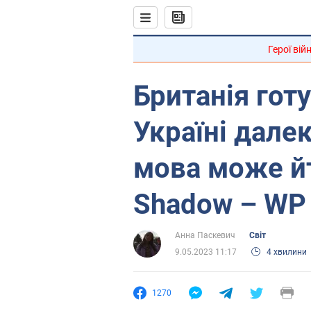
Герої вій
Британія гот
Україні далек
мова може й
Shadow – WP
Анна Паскевич
Світ
9.05.2023 11:17
4 хвилини
1270