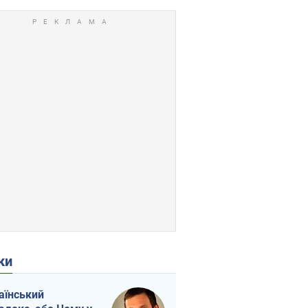
ки
аїнський