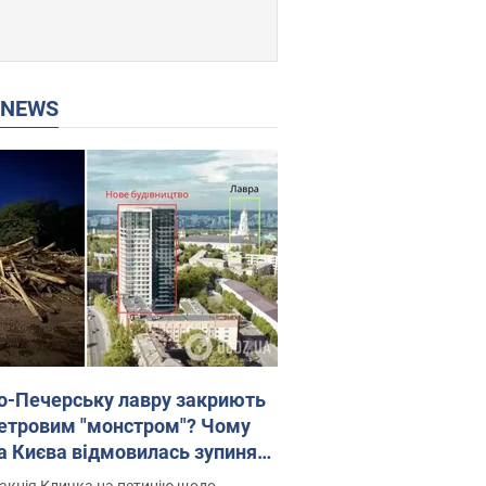
P NEWS
о-Печерську лавру закриють
етровим "монстром"? Чому
а Києва відмовилась зупиняти
вництво хмарочоса
акція Кличка на петицію щодо