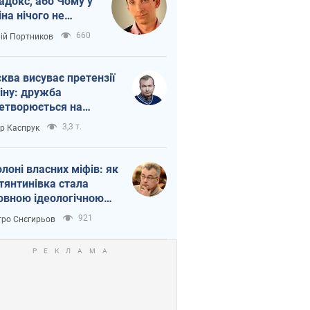
адокс, або Чому у
іна нічого не
шло з Україною
660
лій Портников
ква висуває претензії
іну: дружба
етворюється на
ежність Росії від
3,3 т.
ор Каспрук
таю
олоні власних міфів: як
тянтинівка стала
овною ідеологічною
ткою для російських
921
ро Снєгирьов
пантів