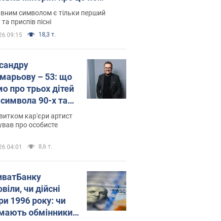
овідають у школі
вним символом є тільки перший
 та приспів пісні
18,3 т.
26 09:15
сандру
марьову – 53: що
мо про трьох дітей
-символа 90-х та
 вигляд вони
витком кар'єри артист
ть
ував про особисте
8,6 т.
26 04:01
иватБанку
віли, чи дійсні
ри 1996 року: чи
мають обмінники