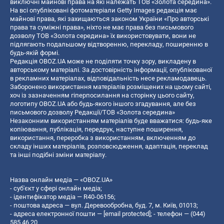
виключні майнові права на які належать ТОВ «Золота середина».
На всі опубліковані фотоматеріали Getty Images редакція має
майнові права, які захищаються законом України «Про авторські
права та суміжні права», ніхто не має права без письмового
дозволу ТОВ «Золота середина» їх використовувати, вони не
підлягають подальшому відтворенню, перекладу, поширенню в
будь-якій формі.
Редакція OBOZ.UA може не поділяти точку зору, викладену в
авторському матеріалі. За достовірність інформації, опублікованої
в рекламних матеріалах, відповідальність несе рекламодавець.
Заборонено використання матеріалів розміщених на цьому сайті,
хоч із зазначенням гіперпосилання на сторінку цього сайту,
логотипу OBOZ.UA або будь-якого іншого згадування, але без
письмового дозволу Редакції/ТОВ «Золота середина»
Незаконним використанням матеріалів буде вважатися: будь-яке
копiювання, публiкацiя, передрук, наступне поширення,
використання, переробка з використанням, включенням до
складу інших матеріалів, розповсюдження, адаптація, переклад
та інші подібні зміни матеріалу.
Назва онлайн медіа — «OBOZ.UA»
- суб'єкт у сфері онлайн медіа;
- ідентифікатор медіа — R40-06156;
- поштова адреса — вул. Деревообробна, буд. 7, м. Київ, 01013;
- адреса електронної пошти —
[email protected]
; - телефон — (044)
585 46 20