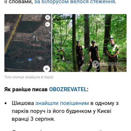
її словами,
за білорусом велося стеження
.
Як раніше писав
OBOZREVATEL
:
Шишова
знайшли повішеним
в одному з
парків поруч із його будинком у Києві
вранці 3 серпня.