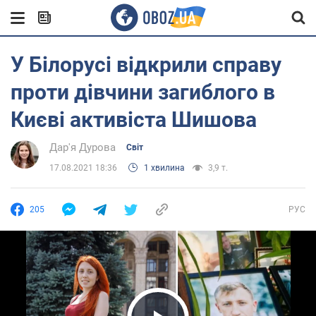
У Білорусі відкрили справу
проти дівчини загиблого в
Києві активіста Шишова
Дар'я Дурова
Світ
17.08.2021 18:36
1 хвилина
3,9 т.
205
РУС