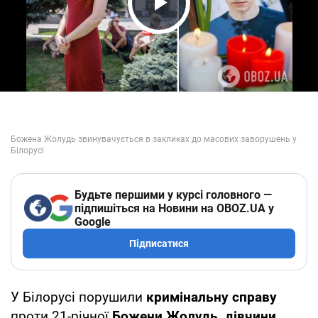
Play Video
Будьте першими у курсі головного —
підпишіться на Новини на OBOZ.UA у
Google
Підписатися
У Білорусі порушили
кримінальну справу
проти 21-річної
Божени Жолудь, дівчини