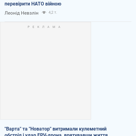
перевірити НАТО війною
Леонід Невзлін
4,2 т.
"Варта" та "Новатор" витримали кулеметний
обстріл і удар FPV-дрона, врятувавши життя