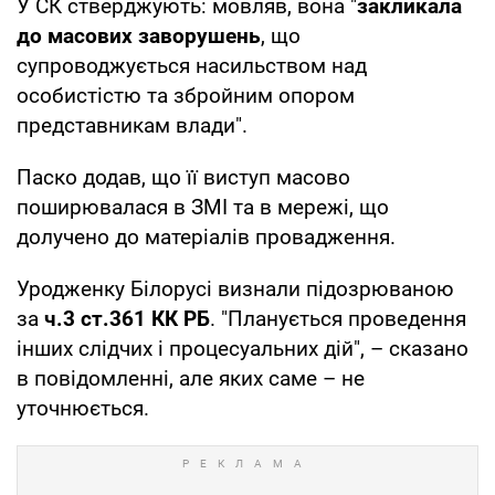
У СК стверджують: мовляв, вона "
закликала
до масових заворушень
, що
супроводжується насильством над
особистістю та збройним опором
представникам влади".
Паско додав, що її виступ масово
поширювалася в ЗМІ та в мережі, що
долучено до матеріалів провадження.
Уродженку Білорусі визнали підозрюваною
за
ч.3 ст.361 КК РБ
. "Планується проведення
інших слідчих і процесуальних дій", – сказано
в повідомленні, але яких саме – не
уточнюється.