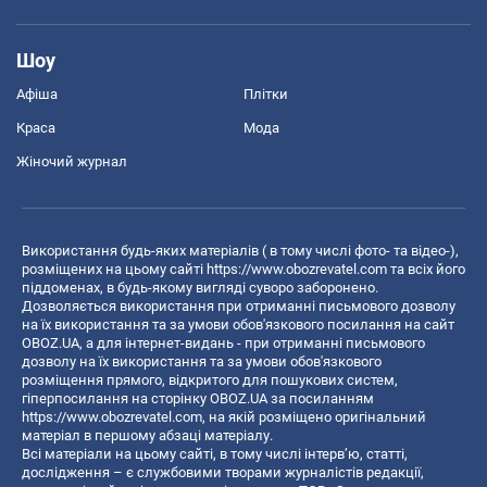
Шоу
Афіша
Плітки
Краса
Мода
Жіночий журнал
Використання будь-яких матеріалів ( в тому числі фото- та відео-),
розміщених на цьому сайті
https://www.obozrevatel.com
та всіх його
піддоменах, в будь-якому вигляді суворо заборонено.
Дозволяється використання при отриманні письмового дозволу
на їх використання та за умови обов'язкового посилання на сайт
OBOZ.UA, а для інтернет-видань - при отриманні письмового
дозволу на їх використання та за умови обов'язкового
розміщення прямого, відкритого для пошукових систем,
гіперпосилання на сторінку OBOZ.UA за посиланням
https://www.obozrevatel.com
, на якій розміщено оригінальний
матеріал в першому абзаці матеріалу.
Всі матеріали на цьому сайті, в тому числі інтерв’ю, статті,
дослідження – є службовими творами журналістів редакції,