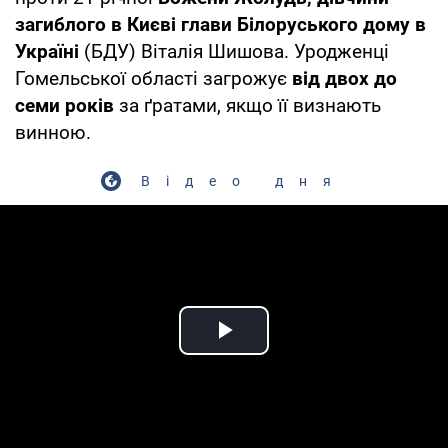
загиблого в Києві глави Білоруського дому в
Україні
(БДУ) Віталія Шишова. Уродженці
Гомельської області загрожує
від двох до
семи років
за ґратами, якщо її визнають
винною.
Відео дня
Play Video