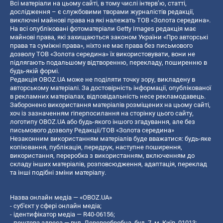
Всі матеріали на цьому сайті, в тому числі інтерв’ю, статті,
дослідження – є службовими творами журналістів редакції,
виключні майнові права на які належать ТОВ «Золота середина».
На всі опубліковані фотоматеріали Getty Images редакція має
майнові права, які захищаються законом України «Про авторські
права та суміжні права», ніхто не має права без письмового
дозволу ТОВ «Золота середина» їх використовувати, вони не
підлягають подальшому відтворенню, перекладу, поширенню в
будь-якій формі.
Редакція OBOZ.UA може не поділяти точку зору, викладену в
авторському матеріалі. За достовірність інформації, опублікованої
в рекламних матеріалах, відповідальність несе рекламодавець.
Заборонено використання матеріалів розміщених на цьому сайті,
хоч із зазначенням гіперпосилання на сторінку цього сайту,
логотипу OBOZ.UA або будь-якого іншого згадування, але без
письмового дозволу Редакції/ТОВ «Золота середина»
Незаконним використанням матеріалів буде вважатися: будь-яке
копiювання, публiкацiя, передрук, наступне поширення,
використання, переробка з використанням, включенням до
складу інших матеріалів, розповсюдження, адаптація, переклад
та інші подібні зміни матеріалу.
Назва онлайн медіа — «OBOZ.UA»
- суб'єкт у сфері онлайн медіа;
- ідентифікатор медіа — R40-06156;
- поштова адреса — вул. Деревообробна, буд. 7, м. Київ, 01013;