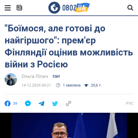
"Боїмося, але готові до
найгіршого": прем'єр
Фінляндії оцінив можливість
війни з Росією
Ольга Ліпич
Світ
14.12.2024 04:21
1 хвилина
20,6 т.
39
РУС