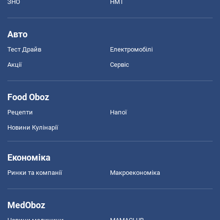
ЗНО
НМТ
Авто
Тест Драйв
Електромобілі
Акції
Сервіс
Food Oboz
Рецепти
Напої
Новини Кулінарії
Економіка
Ринки та компанії
Макроекономіка
MedOboz