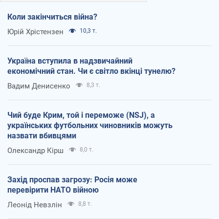
Коли закінчиться війна?
Юрій Хрістензен
10,3 т.
Україна вступила в надзвичайний
економічний стан. Чи є світло вкінці тунелю?
Вадим Денисенко
8,3 т.
Чий буде Крим, той і переможе (NSJ), а
українських футбольних чиновників можуть
назвати вбивцями
Олександр Кірш
8,0 т.
Захід проспав загрозу: Росія може
перевірити НАТО війною
Леонід Невзлін
8,8 т.