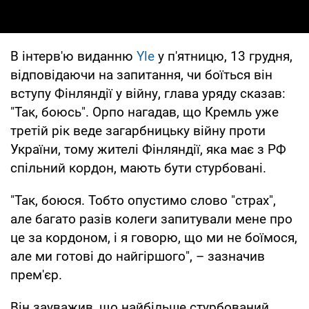
В інтерв'ю виданню
Yle
у п'ятницю, 13 грудня,
відповідаючи на запитання, чи боїться він
вступу Фінляндії у війну, глава уряду сказав:
"Так, боюсь". Орпо нагадав, що Кремль уже
третій рік веде загарбницьку війну проти
України, тому жителі Фінляндії, яка має з РФ
спільний кордон, мають бути стурбовані.
"Так, боюся. Тобто опустимо слово "страх",
але багато разів колеги запитували мене про
це за кордоном, і я говорю, що ми не боїмося,
але ми готові до найгіршого", – зазначив
прем'єр.
Він зауважив, що найбільше стурбований