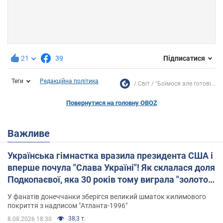
21
39
Підписатися
Теги
Редакційна політика
Світ
"Боїмося але готові...
Повернутися на головну OBOZ
Важливе
Українська гімнастка вразила президента США і
вперше почула "Слава Україні"! Як склалася доля
Подкопаєвої, яка 30 років тому виграла "золото"
Олімпіади
У фанатів донеччанки зберігся великий шматок килимового
покриття з надписом "Атланта-1996"
38,3 т.
8.08.2026 18:30