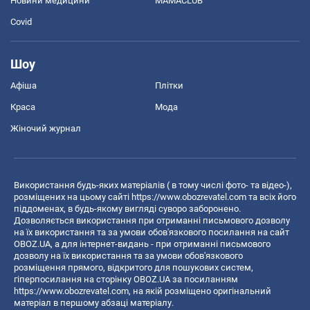
Новини медицини
MAMACLUB
Covid
Шоу
Афіша
Плітки
Краса
Мода
Жіночий журнал
Використання будь-яких матеріалів ( в тому числі фото- та відео-),
розміщених на цьому сайті
https://www.obozrevatel.com
та всіх його
піддоменах, в будь-якому вигляді суворо заборонено.
Дозволяється використання при отриманні письмового дозволу
на їх використання та за умови обов'язкового посилання на сайт
OBOZ.UA, а для інтернет-видань - при отриманні письмового
дозволу на їх використання та за умови обов'язкового
розміщення прямого, відкритого для пошукових систем,
гіперпосилання на сторінку OBOZ.UA за посиланням
https://www.obozrevatel.com
, на якій розміщено оригінальний
матеріал в першому абзаці матеріалу.