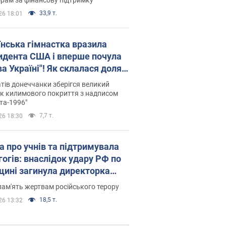
33,9 т.
26 18:01
їнська гімнастка вразила
идента США і вперше почула
а Україні"! Як склалася доля
паєвої, яка 30 років тому
тів донеччанки зберігся великий
ала "золото" Олімпіади
к килимового покриття з надписом
та-1996"
7,7 т.
26 18:30
а про учнів та підтримувала
гогів: внаслідок удару РФ по
щині загинула директорка
ького ліцею, її чоловік та онук
пам'ять жертвам російського терору
18,5 т.
26 13:32