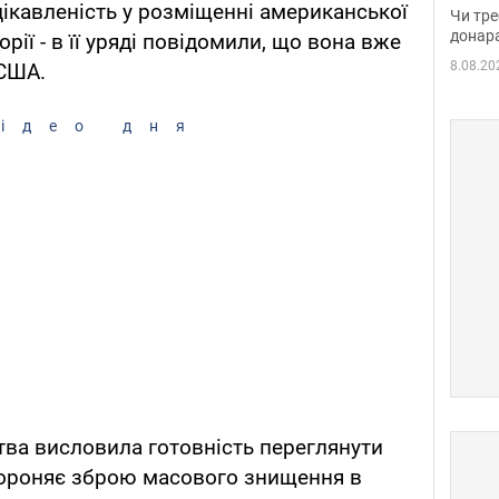
судд
ікавленість у розміщенні американської
Чи тре
неоч
донар
орії - в її уряді повідомили, що вона вже
8.08.20
 США.
ідео дня
ва висловила готовність переглянути
абороняє зброю масового знищення в