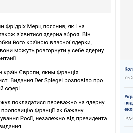
и Фрідріх Мерц пояснив, як і на
акож з'явитися ядерна зброя. Він
бки його країною власної ядерки,
вони можуть розгорнути у себе ядерну
итанії.
Кол
и країн Європи, яким Франція
Юрій
ст. Видання Der Spiegel розповіло про
й сфері.
Укр
вжує покладатися переважно на ядерну
над
еко
 пропозицію Франції як бажану
сві
вання Росії, незалежно від президента
Вади
видання.