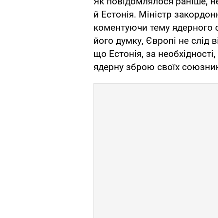
Як повідомлялося раніше, н
й Естонія. Міністр закордон
коментуючи тему ядерного с
його думку, Європі не слід 
що Естонія, за необхідності,
ядерну зброю своїх союзник