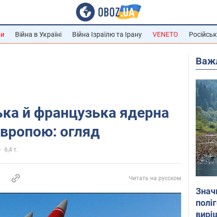
ни
Війна в Україні
Війна Ізраїлю та Ірану
VENETO
Російськ
Важ
ка й французька ядерна
вропою: огляд
6,4 т.
Читать на русском
Знач
полі
вирі