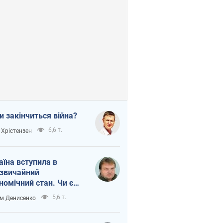
и закінчиться війна?
6,6 т.
 Хрістензен
аїна вступила в
звичайний
номічний стан. Чи є
тло вкінці тунелю?
5,6 т.
м Денисенко