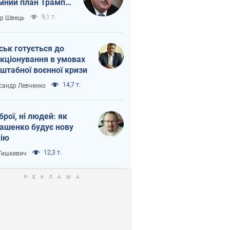
мний план Трампа
тіна?
9,1 т.
ор Швець
ськ готується до
кціонування в умовах
штабної воєнної кризи
14,7 т.
сандр Левченко
зброї, ні людей: як
ашенко будує нову
ію
12,3 т.
 Тишкевич