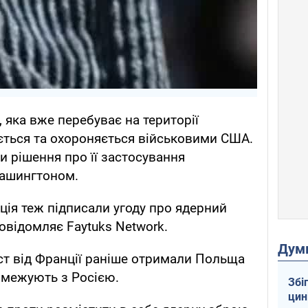
 яка вже перебуває на території
ається та охороняється військовими США.
 рішення про її застосування
Вашингтоном.
ція теж підписали угоду про ядерний
овідомляє Faytuks Network.
Дум
ист від Франції раніше отримали Польща
ж межують з Росією.
Збі
цин