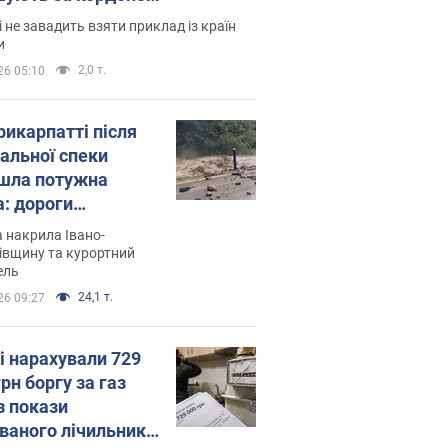
і не завадить взяти приклад із країн
и
2,0 т.
26 05:10
рикарпатті після
альної спеки
шла потужна
а: дороги
творились на
 накрила Івано-
. Відео
івщину та курортний
ель
24,1 т.
26 09:27
і нарахували 729
грн боргу за газ
з покази
ованого лічильника: