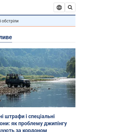
і обстріли
ливе
ні штрафи і спеціальні
гони: як проблему джипінгу
шують за кордоном