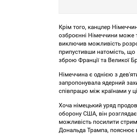
Крім того, канцлер Німеччин
озброєнні Німеччини може т
виключив можливість розро
припустивши натомість, що 
зброю Франції та Великої Бр
Німеччина є однією з дев'ят
запропонувала ядерний захи
співпрацю між країнами у ці
Хоча німецький уряд продо
оборону США, він розглядає
можливість посилити стриму
Дональда Трампа, пояснює 