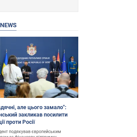
P NEWS
дячні, але цього замало":
нський закликав посилити
ії проти Росії
дент подякував європейським
рам за фінансову підтримку