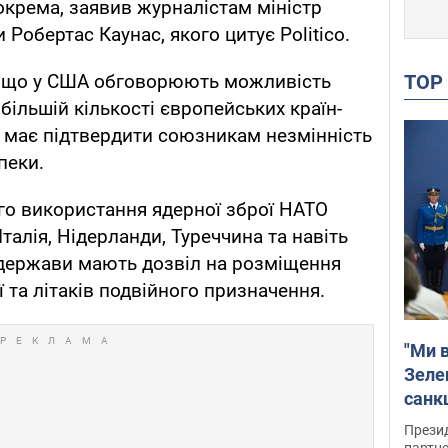
зокрема, заявив журналістам міністр
 Робертас Каунас, якого цитує Politico.
TO
е, що у США обговорюють можливість
більшій кількості європейських країн-
ва має підтвердити союзникам незмінність
пеки.
го використання ядерної зброї НАТО
Італія, Нідерланди, Туреччина та навіть
 держави мають дозвіл на розміщення
 та літаків подвійного призначення.
"Ми в
Зеле
санкц
Прези
партне