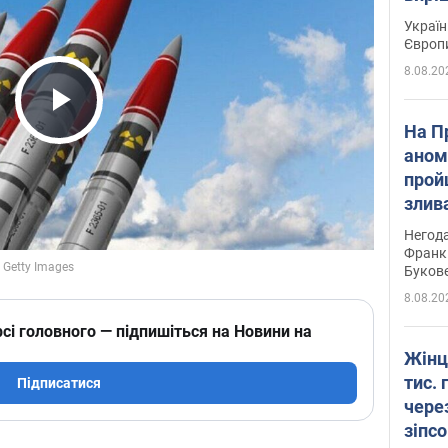
Україн
Європ
8.08.20
Play Video
На П
аном
прой
злив
пере
Негода
річки
Франк
Буков
8.08.20
сі головного — підпишіться на Новини на
Жінц
тис. 
Підписатися
чере
зіпс