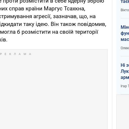
е проти розмістити в себе ядерну зброю
тає
і Пу
них справ країни Маргус Тсахкна,
Вікт
тримування агресії, зазначав, що, на
відкидати таку ідею. Він також повідомив,
Мін
 могла б розмістити на своїй території
фун
ів.
мас
Олек
Ні 
Лук
арм
Ігар