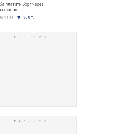
я ухвалив
ба платити борг через
ікуване рішення
ахування
30,8 т.
26 14:43