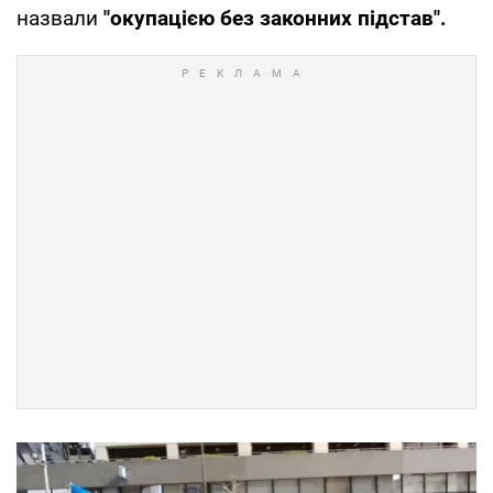
назвали
"окупацією без законних підстав".