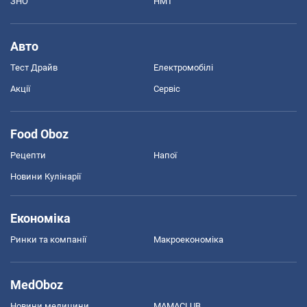
ЗНО
НМТ
Авто
Тест Драйв
Електромобілі
Акції
Сервіс
Food Oboz
Рецепти
Напої
Новини Кулінарії
Економіка
Ринки та компанії
Макроекономіка
MedOboz
Новини медицини
MAMACLUB