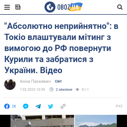
"Абсолютно неприйнятно": в
Токіо влаштували мітинг з
вимогою до РФ повернути
Курили та забратися з
України. Відео
Анна Паскевич
Світ
7.02.2023 10:59
2 хвилини
9,1 т.
28
РУС