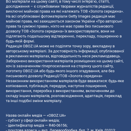
Всі матеріали на цьому сайті, в тому числі інтерв’ю, статті,
дослідження – є службовими творами журналістів редакції,
виключні майнові права на які належать ТОВ «Золота середина».
На всі опубліковані фотоматеріали Getty Images редакція має
майнові права, які захищаються законом України «Про авторські
права та суміжні права», ніхто не має права без письмового
дозволу ТОВ «Золота середина» їх використовувати, вони не
підлягають подальшому відтворенню, перекладу, поширенню в
будь-якій формі.
Редакція OBOZ.UA може не поділяти точку зору, викладену в
авторському матеріалі. За достовірність інформації, опублікованої
в рекламних матеріалах, відповідальність несе рекламодавець.
Заборонено використання матеріалів розміщених на цьому сайті,
хоч із зазначенням гіперпосилання на сторінку цього сайту,
логотипу OBOZ.UA або будь-якого іншого згадування, але без
письмового дозволу Редакції/ТОВ «Золота середина»
Незаконним використанням матеріалів буде вважатися: будь-яке
копiювання, публiкацiя, передрук, наступне поширення,
використання, переробка з використанням, включенням до
складу інших матеріалів, розповсюдження, адаптація, переклад
та інші подібні зміни матеріалу.
Назва онлайн медіа — «OBOZ.UA»
- суб'єкт у сфері онлайн медіа;
- ідентифікатор медіа — R40-06156;
- поштова адреса — вул. Деревообробна, буд. 7, м. Київ, 01013;