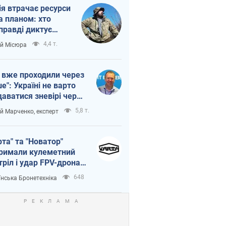
ія втрачає ресурси
а планом: хто
правді диктує
п війни
4,4 т.
ій Місюра
 вже проходили через
ше": Україні не варто
даватися зневірі через
етний терор
5,8 т.
ій Марченко, експерт
рта" та "Новатор"
римали кулеметний
тріл і удар FPV-дрона,
тувавши життя
648
їнська Бронетехніка
церу ЗСУ