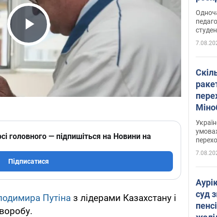
Одноч
педаго
студен
Play Video
7.08.20
Скіл
раке
перех
Міно
цифр
Украї
умовах
сі головного — підпишіться на Новини на
перех
7.08.20
Підписатися
Аурі
суд 
лодимира Путіна
з лідерами Казахстану і
пенсі
хворобу.