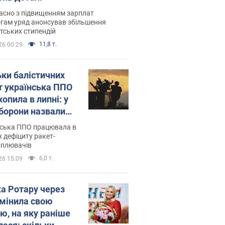
асно з підвищенням зарплат
гам уряд анонсував збільшення
тських стипендій
11,8 т.
26 00:29
ьки балістичних
т українська ППО
опила в липні: у
борони назвали
у
нська ППО працювала в
 дефіциту ракет-
оплювачів
6,0 т.
26 15:09
ка Ротару через
змінила свою
ю, на яку раніше