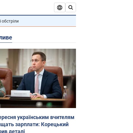
і обстріли
ливе
вересня українським вчителям
ищать зарплати: Корецький
рив деталі