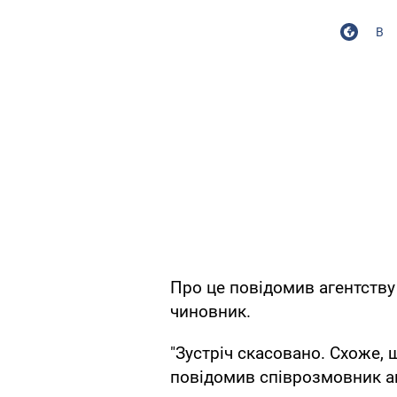
В
Про це повідомив агентств
чиновник.
"Зустріч скасовано. Схоже, що
повідомив співрозмовник а