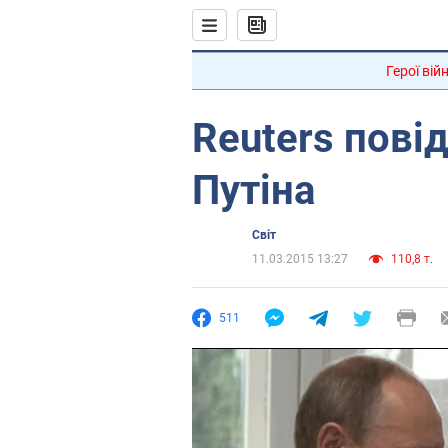
Герої вій
Reuters пові
Путіна
Світ
11.03.2015 13:27
110,8 т.
511