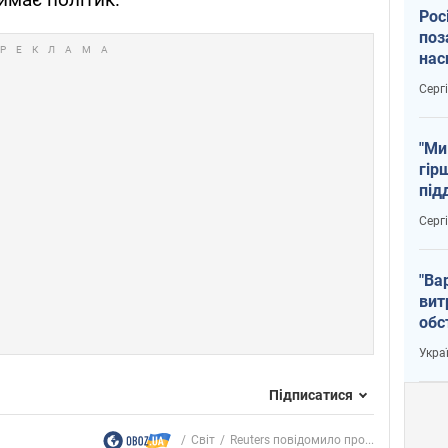
Рос
поз
нас
тем
Серг
"Ми
гір
під
рак
Серг
"Ва
вит
обс
вря
Укра
офі
Підписатися
Світ
Reuters повідомило про...