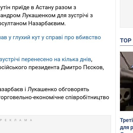
утін приїде в Астану разом з
андром Лукашенком для зустрічі з
рсултаном Назарбаєвим.
нав у глухий кут у справі про вбивство
TO
зустрічі перенесено на кілька днів
,
осійського президента Дмитро Пєсков,
азарбаєв і Лукашенко обговорять
 торговельно-економічне співробітництво
Трет
для 