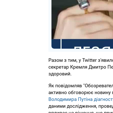
Разом з тим, у Twitter з'яви
секретар Кремля Дмитро Пє
здоровий.
Як повідомляв "Обозревател
активно обговорює новину 
Володимира Путіна діагнос
даними дослідження, прове
впливає на рішення, що при