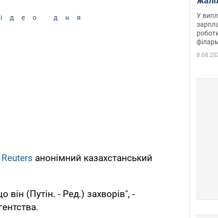
жалі
отри
У випл
ідео дня
зарпла
роботи
філарм
8.08.20
у
Reuters
анонімний казахстанський
 він (Путін. - Ред.) захворів", -
гентства.