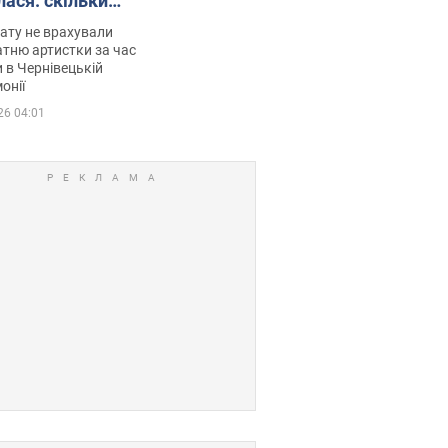
лася: скільки
мувала співачка
ату не врахували
тню артистки за час
 в Чернівецькій
онії
26 04:01