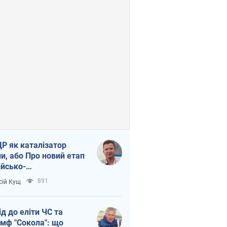
Р як каталізатор
ни, або Про новий етап
ійсько-
нічнокорейського
891
сій Кущ
зу
ід до еліти ЧС та
умф "Сокола": що