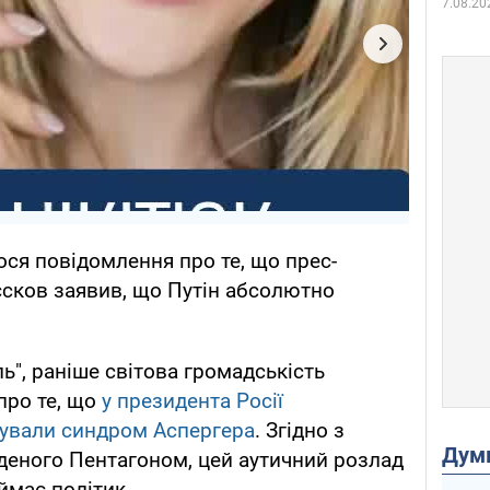
7.08.20
лося повідомлення про те, що прес-
сков заявив, що Путін абсолютно
ь", раніше світова громадськість
про те, що
у президента Росії
тували синдром Аспергера
. Згідно з
Дум
деного Пентагоном, цей аутичний розлад
ймає політик.