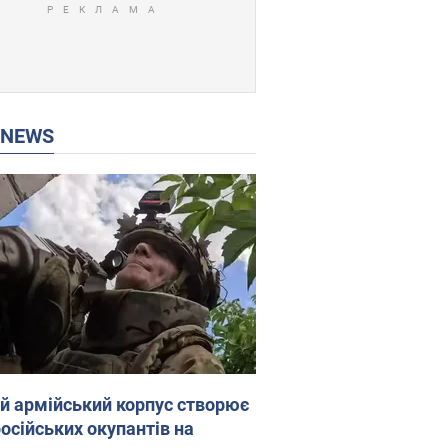
P NEWS
ій армійський корпус створює
російських окупантів на