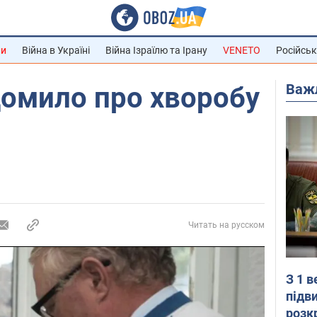
ни
Війна в Україні
Війна Ізраїлю та Ірану
VENETO
Російськ
Важ
домило про хворобу
Читать на русском
З 1 
підв
розк