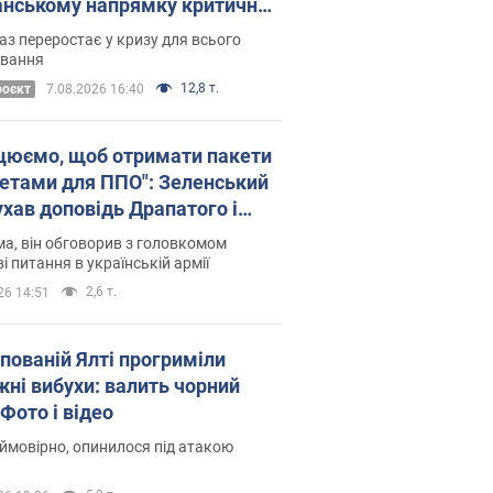
нському напрямку критичний
омфорт: як це вдалося
аз переростає у кризу для всього
овання
12,8 т.
роєкт
7.08.2026 16:40
цюємо, щоб отримати пакети
кетами для ППО": Зеленський
ухав доповідь Драпатого і
сував нові кроки
а, він обговорив з головкомом
і питання в українській армії
2,6 т.
26 14:51
упованій Ялті прогриміли
жні вибухи: валить чорний
Фото і відео
 ймовірно, опинилося під атакою