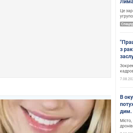
Лима
диск
Це зар
угруп
Cпецп
"Пра
з ра
засл
анон
Зокрем
кадров
7.08.20
В ок
поту
дим. 
Місто,
дронів