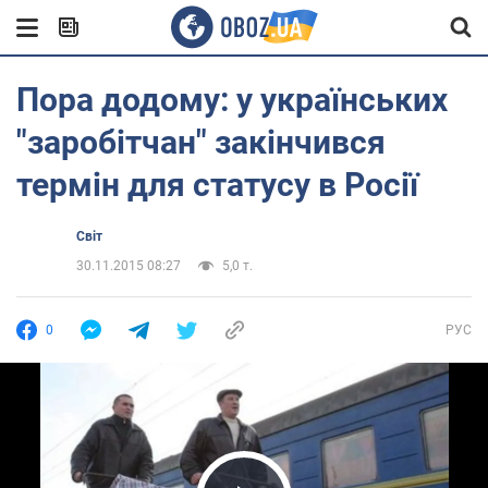
Пора додому: у українських
"заробітчан" закінчився
термін для статусу в Росії
Світ
30.11.2015 08:27
5,0 т.
0
РУС