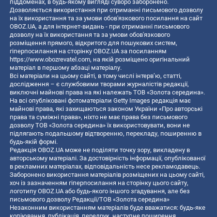
піддоменах, в будь-якому вигляді суворо заборонено.
Дозволяється використання при отриманні письмового дозволу
на їх використання та за умови обов'язкового посилання на сайт
OBOZ.UA, а для інтернет-видань - при отриманні письмового
дозволу на їх використання та за умови обов'язкового
розміщення прямого, відкритого для пошукових систем,
гіперпосилання на сторінку OBOZ.UA за посиланням
https://www.obozrevatel.com
, на якій розміщено оригінальний
матеріал в першому абзаці матеріалу.
Всі матеріали на цьому сайті, в тому числі інтерв’ю, статті,
дослідження – є службовими творами журналістів редакції,
виключні майнові права на які належать ТОВ «Золота середина».
На всі опубліковані фотоматеріали Getty Images редакція має
майнові права, які захищаються законом України «Про авторські
права та суміжні права», ніхто не має права без письмового
дозволу ТОВ «Золота середина» їх використовувати, вони не
підлягають подальшому відтворенню, перекладу, поширенню в
будь-якій формі.
Редакція OBOZ.UA може не поділяти точку зору, викладену в
авторському матеріалі. За достовірність інформації, опублікованої
в рекламних матеріалах, відповідальність несе рекламодавець.
Заборонено використання матеріалів розміщених на цьому сайті,
хоч із зазначенням гіперпосилання на сторінку цього сайту,
логотипу OBOZ.UA або будь-якого іншого згадування, але без
письмового дозволу Редакції/ТОВ «Золота середина»
Незаконним використанням матеріалів буде вважатися: будь-яке
копiювання, публiкацiя, передрук, наступне поширення,