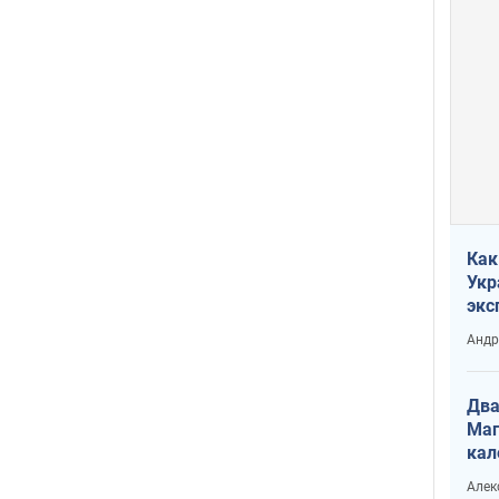
Как
Укр
экс
неф
Андр
Два
Маг
кал
Алек