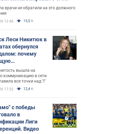
ессивном" раке
а врачи не обратили на это должного
ния
15,5 т.
26 12:46
ск Леси Никитюк в
атах обернулся
далом: почему
ущую
раведливо
нитость вышла на
йтили
ю коммуникацию в сети
тавила все точки над "i"
12,4 т.
26 17:32
амо" с победы
товало в
ификации Лиги
еренций. Видео