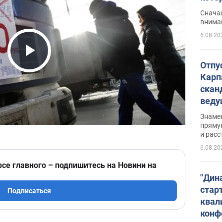
"агр
Сначал
внима
6.08.20
Play Video
Отпу
Карп
скан
вед
несп
Знаме
захе
пряму
и расс
6.08.20
рсе главного – подпишитесь на Новини на
"Дин
стар
Подписаться
квал
конф