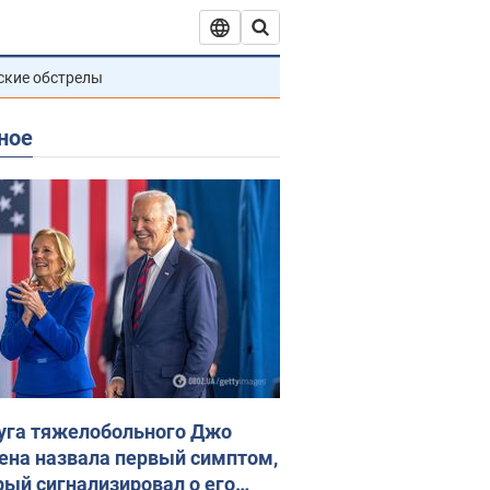
ские обстрелы
ное
уга тяжелобольного Джо
ена назвала первый симптом,
рый сигнализировал о его