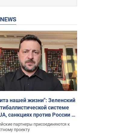
P NEWS
ита нашей жизни": Зеленский
нтибаллистической системе
JA, санкциях против России и
ержке аграриев. Видео
ейские партнеры присоединяются к
стному проекту