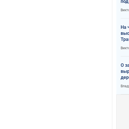
под
кри
Викт
лог
На 
выс
Тра
Викт
О з
выр
дер
что
Влад
Тер