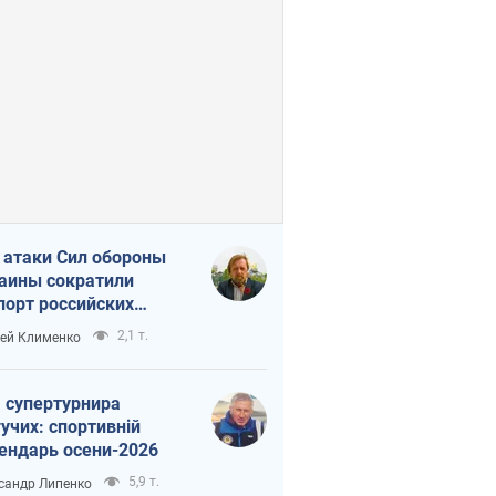
 атаки Сил обороны
аины сократили
порт российских
тепродуктов
2,1 т.
ей Клименко
 супертурнира
учих: спортивній
ендарь осени-2026
5,9 т.
сандр Липенко