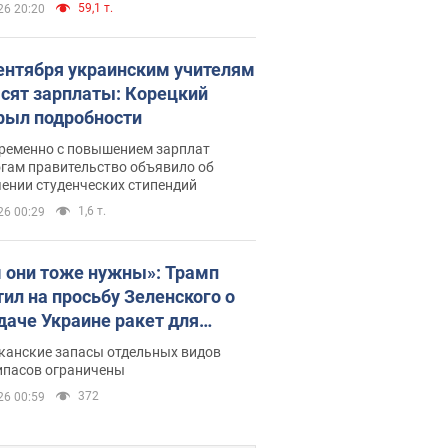
59,1 т.
26 20:20
сентября украинским учителям
сят зарплаты: Корецкий
рыл подробности
ременно с повышением зарплат
огам правительство объявило об
ении студенческих стипендий
1,6 т.
26 00:29
 они тоже нужны»: Трамп
тил на просьбу Зеленского о
даче Украине ракет для
ot
канские запасы отдельных видов
ипасов ограничены
372
26 00:59