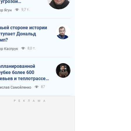
 угрозой
тическая
9,7 т.
ор Ягун
истика
чьей стороне истории
тупает Дональд
мп?
8,0 т.
ор Каспрук
апланированной
убке более 600
евьев и теплотрассе:
 происходит на
87
ислав Самойленко
емках в Киеве