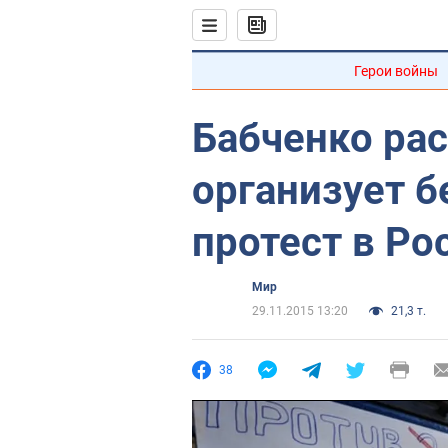
Герои войны
Бабченко рас
организует 
протест в Ро
Мир
29.11.2015 13:20
21,3 т.
38