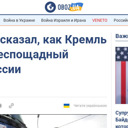
Война в Украине
Война Израиля и Ирана
VENETO
Россий
Важ
сказал, как Кремль
беспощадный
ссии
Читати українською
Супр
Байд
кото