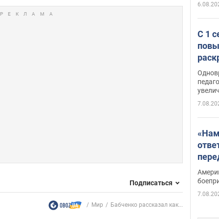
6.08.20
С 1 
повы
раск
Однов
педаг
увелич
7.08.20
«Нам
отве
пере
Patri
Амери
боепр
Подписаться
7.08.20
Мир
Бабченко рассказал как...