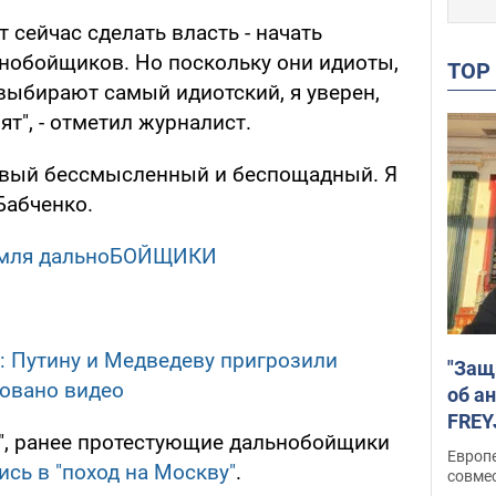
 сейчас сделать власть - начать
ьнобойщиков. Но поскольку они идиоты,
TO
 выбирают самый идиотский, я уверен,
ят", - отметил журналист.
новый бессмысленный и беспощадный. Я
Бабченко.
емля дальноБОЙЩИКИ
: Путину и Медведеву пригрозили
"Защ
ковано видео
об а
FREY
", ранее протестующие дальнобойщики
подд
Европ
ись в "поход на Москву"
.
совме