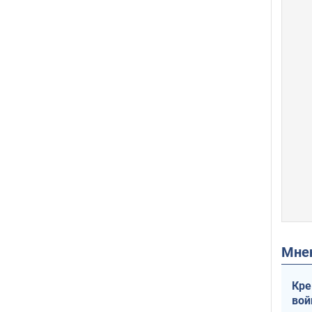
Мн
Кре
вой