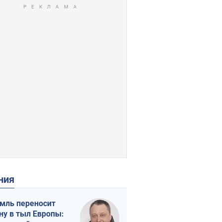
ения
мль переносит
ну в тыл Европы: