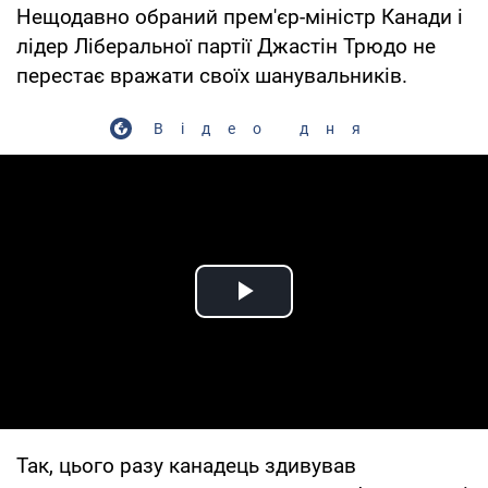
Нещодавно обраний прем'єр-міністр Канади і
лідер Ліберальної партії Джастін Трюдо не
перестає вражати своїх шанувальників.
Відео дня
Play Video
Так, цього разу канадець здивував