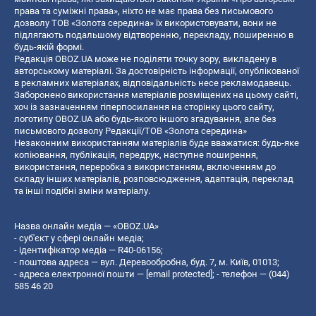
права та суміжні права», ніхто не має права без письмового
дозволу ТОВ «Золота середина» їх використовувати, вони не
підлягають подальшому відтворенню, перекладу, поширенню в
будь-якій формі.
Редакція OBOZ.UA може не поділяти точку зору, викладену в
авторському матеріалі. За достовірність інформації, опублікованої
в рекламних матеріалах, відповідальність несе рекламодавець.
Заборонено використання матеріалів розміщених на цьому сайті,
хоч із зазначенням гіперпосилання на сторінку цього сайту,
логотипу OBOZ.UA або будь-якого іншого згадування, але без
письмового дозволу Редакції/ТОВ «Золота середина»
Незаконним використанням матеріалів буде вважатися: будь-яке
копiювання, публiкацiя, передрук, наступне поширення,
використання, переробка з використанням, включенням до
складу інших матеріалів, розповсюдження, адаптація, переклад
та інші подібні зміни матеріалу.
Назва онлайн медіа — «OBOZ.UA»
- суб'єкт у сфері онлайн медіа;
- ідентифікатор медіа — R40-06156;
- поштова адреса — вул. Деревообробна, буд. 7, м. Київ, 01013;
- адреса електронної пошти —
[email protected]
; - телефон — (044)
585 46 20