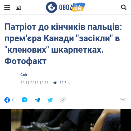
Патріот до кінчиків пальців:
прем'єра Канади "засікли" в
"кленових" шкарпетках.
Фотофакт
Світ
30.11.2015 12:38
11,2 т.
0
РУС