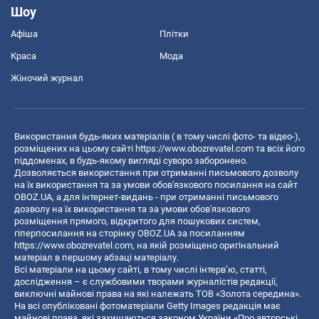
Шоу
Афіша
Плітки
Краса
Мода
Жіночий журнал
Використання будь-яких матеріалів ( в тому числі фото- та відео-),
розміщених на цьому сайті
https://www.obozrevatel.com
та всіх його
піддоменах, в будь-якому вигляді суворо заборонено.
Дозволяється використання при отриманні письмового дозволу
на їх використання та за умови обов'язкового посилання на сайт
OBOZ.UA, а для інтернет-видань - при отриманні письмового
дозволу на їх використання та за умови обов'язкового
розміщення прямого, відкритого для пошукових систем,
гіперпосилання на сторінку OBOZ.UA за посиланням
https://www.obozrevatel.com
, на якій розміщено оригінальний
матеріал в першому абзаці матеріалу.
Всі матеріали на цьому сайті, в тому числі інтерв’ю, статті,
дослідження – є службовими творами журналістів редакції,
виключні майнові права на які належать ТОВ «Золота середина».
На всі опубліковані фотоматеріали Getty Images редакція має
майнові права, які захищаються законом України «Про авторські