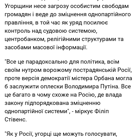
Угорщини несе загрозу особистим свободам
громадян і веде до зміцнення однопартійного
правління, в той час як уряд посилює
контроль над судовою системою,
центробанком, релігійними структурами та
засобами масової інформації.
"Все це парадоксально для політика, всім
своїм нутром ворожому пострадянській Росії,
проте версія демократії містера Орбана могла
б заслужити оплески Володимира Путіна. Все
це багато в чому схоже на Росію, де влада
закону підпорядкована зміцненню
однопартійної системи", - міркує Філіп
Стівенс.
"Як у Росії, угорці ще можуть голосувати,