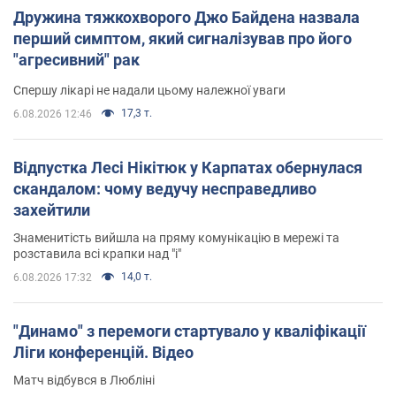
Дружина тяжкохворого Джо Байдена назвала
перший симптом, який сигналізував про його
"агресивний" рак
Спершу лікарі не надали цьому належної уваги
17,3 т.
6.08.2026 12:46
Відпустка Лесі Нікітюк у Карпатах обернулася
скандалом: чому ведучу несправедливо
захейтили
Знаменитість вийшла на пряму комунікацію в мережі та
розставила всі крапки над "і"
14,0 т.
6.08.2026 17:32
"Динамо" з перемоги стартувало у кваліфікації
Ліги конференцій. Відео
Матч відбувся в Любліні