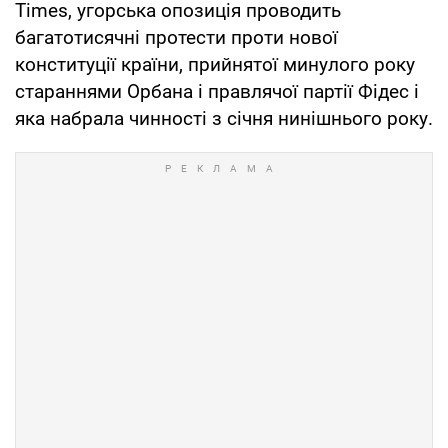
Times, угорська опозиція проводить
багатотисячні протести проти нової
конституції країни, прийнятої минулого року
стараннями Орбана і правлячої партії Фідес і
яка набрала чинності з січня нинішнього року.