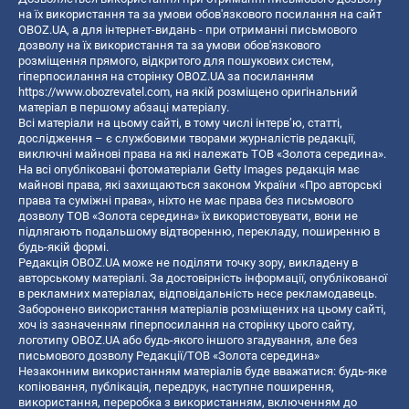
на їх використання та за умови обов'язкового посилання на сайт
OBOZ.UA, а для інтернет-видань - при отриманні письмового
дозволу на їх використання та за умови обов'язкового
розміщення прямого, відкритого для пошукових систем,
гіперпосилання на сторінку OBOZ.UA за посиланням
https://www.obozrevatel.com
, на якій розміщено оригінальний
матеріал в першому абзаці матеріалу.
Всі матеріали на цьому сайті, в тому числі інтерв’ю, статті,
дослідження – є службовими творами журналістів редакції,
виключні майнові права на які належать ТОВ «Золота середина».
На всі опубліковані фотоматеріали Getty Images редакція має
майнові права, які захищаються законом України «Про авторські
права та суміжні права», ніхто не має права без письмового
дозволу ТОВ «Золота середина» їх використовувати, вони не
підлягають подальшому відтворенню, перекладу, поширенню в
будь-якій формі.
Редакція OBOZ.UA може не поділяти точку зору, викладену в
авторському матеріалі. За достовірність інформації, опублікованої
в рекламних матеріалах, відповідальність несе рекламодавець.
Заборонено використання матеріалів розміщених на цьому сайті,
хоч із зазначенням гіперпосилання на сторінку цього сайту,
логотипу OBOZ.UA або будь-якого іншого згадування, але без
письмового дозволу Редакції/ТОВ «Золота середина»
Незаконним використанням матеріалів буде вважатися: будь-яке
копiювання, публiкацiя, передрук, наступне поширення,
використання, переробка з використанням, включенням до