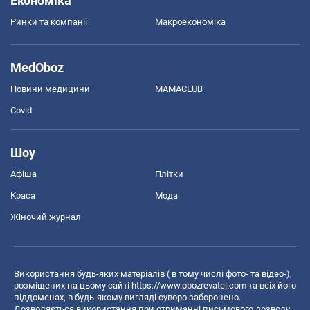
Економіка
Ринки та компанії
Макроекономіка
MedOboz
Новини медицини
MAMACLUB
Covid
Шоу
Афіша
Плітки
Краса
Мода
Жіночий журнал
Використання будь-яких матеріалів ( в тому числі фото- та відео-),
розміщених на цьому сайті
https://www.obozrevatel.com
та всіх його
піддоменах, в будь-якому вигляді суворо заборонено.
Дозволяється використання при отриманні письмового дозволу