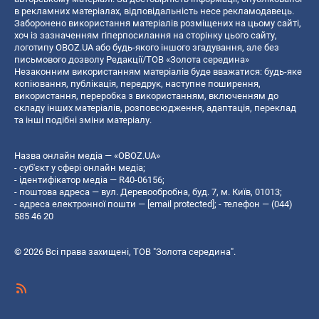
в рекламних матеріалах, відповідальність несе рекламодавець.
Заборонено використання матеріалів розміщених на цьому сайті,
хоч із зазначенням гіперпосилання на сторінку цього сайту,
логотипу OBOZ.UA або будь-якого іншого згадування, але без
письмового дозволу Редакції/ТОВ «Золота середина»
Незаконним використанням матеріалів буде вважатися: будь-яке
копiювання, публiкацiя, передрук, наступне поширення,
використання, переробка з використанням, включенням до
складу інших матеріалів, розповсюдження, адаптація, переклад
та інші подібні зміни матеріалу.
Назва онлайн медіа — «OBOZ.UA»
- суб'єкт у сфері онлайн медіа;
- ідентифікатор медіа — R40-06156;
- поштова адреса — вул. Деревообробна, буд. 7, м. Київ, 01013;
- адреса електронної пошти —
[email protected]
; - телефон — (044)
585 46 20
© 2026 Всі права захищені, ТОВ "Золота середина".