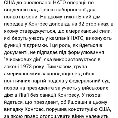
США до очолюваної НАТО операції по
введенню над Лівією забороненої для
польотів зони. На цьому тижні Білий дім
передав у Конгрес доповідь на 32 сторінках, в
якому стверджується, що американські сили,
які беруть участь у кампанії НАТО, виконують
функції підтримки. І ця роль, як йдеться в
документі, не підпадає під формулювання
"військових дій", яка використовується в
законі 1973 року. Тим часом, група
американських законодавців від обох
політичних партій подала у федеральний суд
позов на президента за участь у військових
діях в Лівії без санкції Конгресу. У позові
йдеться, що президент, обійшовши в цьому
випадку Конгрес, порушив конституцію США,
за якою право оголошувати війну належить