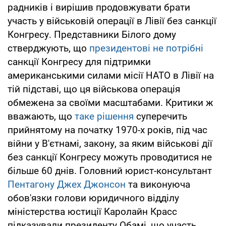
радників і вирішив продовжувати брати
участь у військовій операції в Лівії без санкції
Конгресу. Представники Білого дому
стверджують, що
президентові не потрібні
санкції Конгресу для підтримки
американськими силами місії НАТО в Лівії на
тій підставі, що ця військова операція
обмежена за своїми масштабами. Критики ж
вважають, що
таке рішення
суперечить
прийнятому на початку 1970-х років, під час
війни у В'єтнамі, закону, за яким військові дії
без санкції Конгресу можуть проводитися не
більше 60 днів. Головний юрист-консультант
Пентагону Джех Джонсон
та виконуюча
обов'язки голови юридичного відділу
міністерства юстиції Каролайн Красс
підказували президенту Обамі, що участь