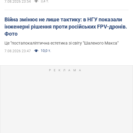
3,4 т.
7.08.2026 23:54
Війна змінює не лише тактику: в НГУ показали
інженерні рішення проти російських FPV-дронів.
Фото
Це "постапокаліптична естетика зі світу "Шаленого Макса"
10,0 т.
7.08.2026 23:47