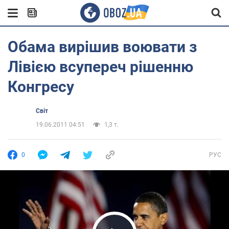
Обама вирішив воювати з
Лівією всупереч рішенню
Конгресу
Світ
19.06.2011 04:51
1,3 т.
0
РУС