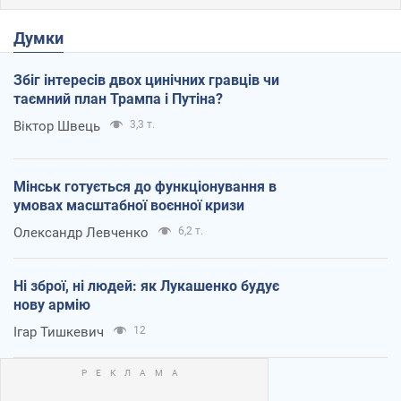
Думки
Збіг інтересів двох цинічних гравців чи
таємний план Трампа і Путіна?
Віктор Швець
3,3 т.
Мінськ готується до функціонування в
умовах масштабної воєнної кризи
Олександр Левченко
6,2 т.
Ні зброї, ні людей: як Лукашенко будує
нову армію
Ігар Тишкевич
12