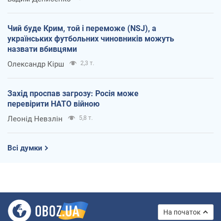
Чий буде Крим, той і переможе (NSJ), а
українських футбольних чиновників можуть
назвати вбивцями
Олександр Кірш
2,3 т.
Захід проспав загрозу: Росія може
перевірити НАТО війною
Леонід Невзлін
5,8 т.
Всі думки
На початок