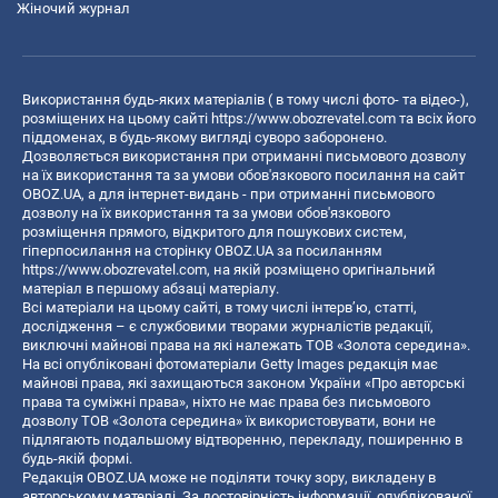
Жіночий журнал
Використання будь-яких матеріалів ( в тому числі фото- та відео-),
розміщених на цьому сайті
https://www.obozrevatel.com
та всіх його
піддоменах, в будь-якому вигляді суворо заборонено.
Дозволяється використання при отриманні письмового дозволу
на їх використання та за умови обов'язкового посилання на сайт
OBOZ.UA, а для інтернет-видань - при отриманні письмового
дозволу на їх використання та за умови обов'язкового
розміщення прямого, відкритого для пошукових систем,
гіперпосилання на сторінку OBOZ.UA за посиланням
https://www.obozrevatel.com
, на якій розміщено оригінальний
матеріал в першому абзаці матеріалу.
Всі матеріали на цьому сайті, в тому числі інтерв’ю, статті,
дослідження – є службовими творами журналістів редакції,
виключні майнові права на які належать ТОВ «Золота середина».
На всі опубліковані фотоматеріали Getty Images редакція має
майнові права, які захищаються законом України «Про авторські
права та суміжні права», ніхто не має права без письмового
дозволу ТОВ «Золота середина» їх використовувати, вони не
підлягають подальшому відтворенню, перекладу, поширенню в
будь-якій формі.
Редакція OBOZ.UA може не поділяти точку зору, викладену в
авторському матеріалі. За достовірність інформації, опублікованої