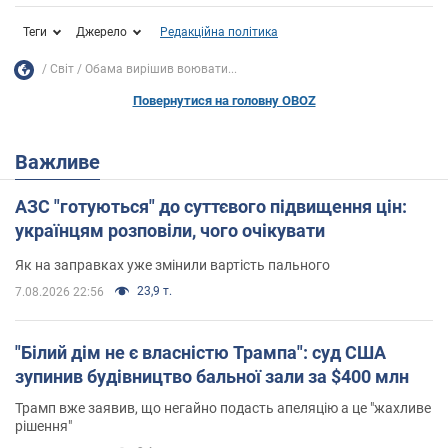
Теги
Джерело
Редакційна політика
Світ
Обама вирішив воювати...
Повернутися на головну OBOZ
Важливе
АЗС "готуються" до суттєвого підвищення цін:
українцям розповіли, чого очікувати
Як на заправках уже змінили вартість пального
23,9 т.
7.08.2026 22:56
"Білий дім не є власністю Трампа": суд США
зупинив будівництво бальної зали за $400 млн
Трамп вже заявив, що негайно подасть апеляцію а це "жахливе
рішення"