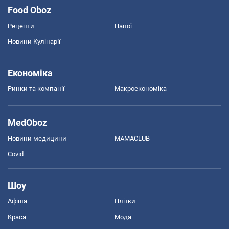
Food Oboz
Рецепти
Напої
Новини Кулінарії
Економіка
Ринки та компанії
Макроекономіка
MedOboz
Новини медицини
MAMACLUB
Covid
Шоу
Афіша
Плітки
Краса
Мода