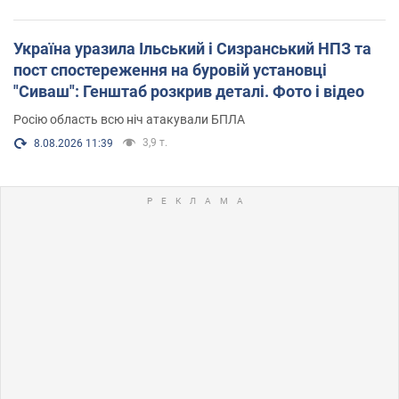
Україна уразила Ільський і Сизранський НПЗ та
пост спостереження на буровій установці
"Сиваш": Генштаб розкрив деталі. Фото і відео
Росію область всю ніч атакували БПЛА
3,9 т.
8.08.2026 11:39