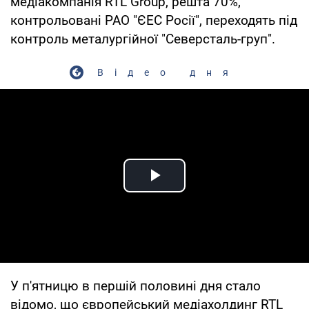
медіакомпанія RTL Group, решта 70%,
контрольовані РАО "ЄЕС Росії", переходять під
контроль металургійної "Северсталь-груп".
Відео дня
Play Video
У п'ятницю в першій половині дня стало
відомо, що європейський медіахолдинг RTL