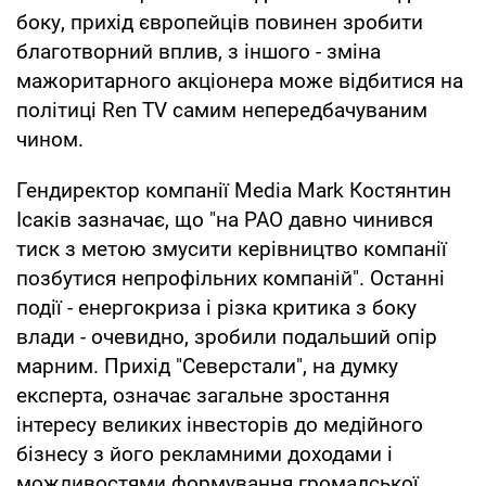
боку, прихід європейців повинен зробити
благотворний вплив, з іншого - зміна
мажоритарного акціонера може відбитися на
політиці Ren TV самим непередбачуваним
чином.
Гендиректор компанії Media Mark Костянтин
Ісаків зазначає, що "на РАО давно чинився
тиск з метою змусити керівництво компанії
позбутися непрофільних компаній". Останні
події - енергокриза і різка критика з боку
влади - очевидно, зробили подальший опір
марним. Прихід "Северстали", на думку
експерта, означає загальне зростання
інтересу великих інвесторів до медійного
бізнесу з його рекламними доходами і
можливостями формування громадської