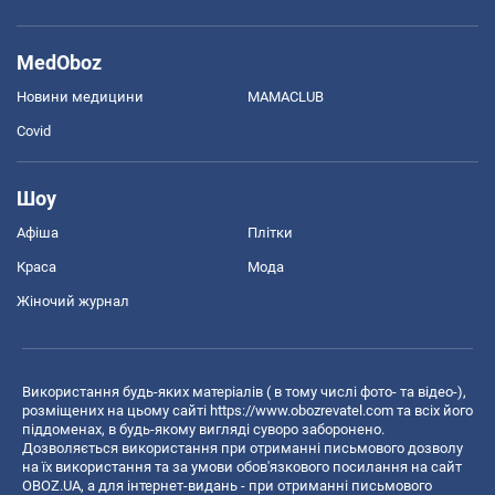
MedOboz
Новини медицини
MAMACLUB
Covid
Шоу
Афіша
Плітки
Краса
Мода
Жіночий журнал
Використання будь-яких матеріалів ( в тому числі фото- та відео-),
розміщених на цьому сайті
https://www.obozrevatel.com
та всіх його
піддоменах, в будь-якому вигляді суворо заборонено.
Дозволяється використання при отриманні письмового дозволу
на їх використання та за умови обов'язкового посилання на сайт
OBOZ.UA, а для інтернет-видань - при отриманні письмового