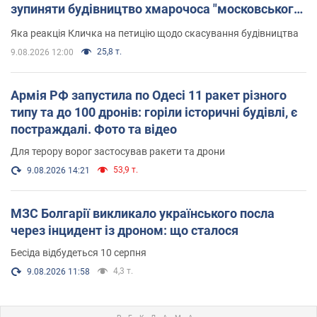
зупиняти будівництво хмарочоса "московського
вірянина"
Яка реакція Кличка на петицію щодо скасування будівництва
25,8 т.
9.08.2026 12:00
Армія РФ запустила по Одесі 11 ракет різного
типу та до 100 дронів: горіли історичні будівлі, є
постраждалі. Фото та відео
Для терору ворог застосував ракети та дрони
53,9 т.
9.08.2026 14:21
МЗС Болгарії викликало українського посла
через інцидент із дроном: що сталося
Бесіда відбудеться 10 серпня
4,3 т.
9.08.2026 11:58