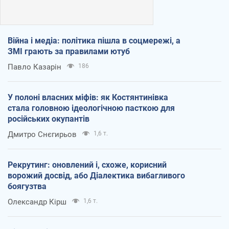
Війна і медіа: політика пішла в соцмережі, а
ЗМІ грають за правилами ютуб
Павло Казарін
186
У полоні власних міфів: як Костянтинівка
стала головною ідеологічною пасткою для
російських окупантів
Дмитро Снєгирьов
1,6 т.
Рекрутинг: оновлений і, схоже, корисний
ворожий досвід, або Діалектика вибагливого
боягузтва
Олександр Кірш
1,6 т.