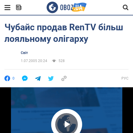
Чубайс продав RenTV більш
лояльному олігарху
Світ
1.07.2005 20:24
528
0
РУС