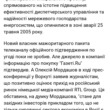
спрямованого на істотне підвищення
ефективності диспетчерського управління та
надійності мережевого господарства
енергосистем, що опинилися в зоні аварії 25
травня 2005 року.
Новий власник мажоритарного пакета
телеканалу офіційного підтвердження по
угоді поки не зробив. Але джерело в компанії
інформацію про покупку "Газеті.Ru"
підтвердив. А Олексій Мордашов в ході прес-
конференції у Воркуті заявив журналістам,
що позитивно оцінює прихід на російський
ринок німецької медіа-компанії RTL Group. Ця
обставина, на думку Мордашова, "стане для
західних інвесторів прикладом того, що не
тільки сировинні сектора економіки в Росії є