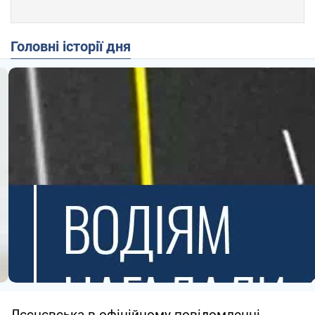
Головні історії дня
Лєснєвська в офіційному повідомленні