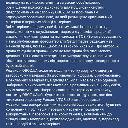
дозволу на їх використання та за умови обов'язкового
розміщення прямого, відкритого для пошукових систем,
гіперпосилання на сторінку OBOZ.UA за посиланням
https://www.obozrevatel.com
, на якій розміщено оригінальний
матеріал в першому абзаці матеріалу.
Всі матеріали на цьому сайті, в тому числі інтерв’ю, статті,
дослідження – є службовими творами журналістів редакції,
виключні майнові права на які належать ТОВ «Золота середина».
На всі опубліковані фотоматеріали Getty Images редакція має
майнові права, які захищаються законом України «Про авторські
права та суміжні права», ніхто не має права без письмового
дозволу ТОВ «Золота середина» їх використовувати, вони не
підлягають подальшому відтворенню, перекладу, поширенню в
будь-якій формі.
Редакція OBOZ.UA може не поділяти точку зору, викладену в
авторському матеріалі. За достовірність інформації, опублікованої
в рекламних матеріалах, відповідальність несе рекламодавець.
Заборонено використання матеріалів розміщених на цьому сайті,
хоч із зазначенням гіперпосилання на сторінку цього сайту,
логотипу OBOZ.UA або будь-якого іншого згадування, але без
письмового дозволу Редакції/ТОВ «Золота середина»
Незаконним використанням матеріалів буде вважатися: будь-яке
копiювання, публiкацiя, передрук, наступне поширення,
використання, переробка з використанням, включенням до
складу інших матеріалів, розповсюдження, адаптація, переклад
та інші подібні зміни матеріалу.