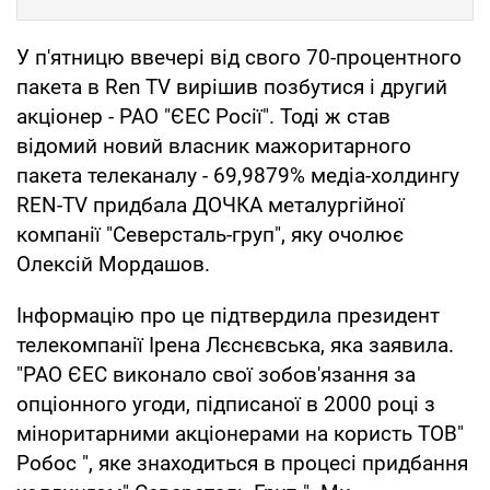
У п'ятницю ввечері від свого 70-процентного
пакета в Ren TV вирішив позбутися і другий
акціонер - РАО "ЄЕС Росії". Тоді ж став
відомий новий власник мажоритарного
пакета телеканалу - 69,9879% медіа-холдингу
REN-TV придбала ДОЧКА металургійної
компанії "Северсталь-груп", яку очолює
Олексій Мордашов.
Інформацію про це підтвердила президент
телекомпанії Ірена Лєснєвська, яка заявила.
"РАО ЄЕС виконало свої зобов'язання за
опціонного угоди, підписаної в 2000 році з
міноритарними акціонерами на користь ТОВ"
Робос ", яке знаходиться в процесі придбання