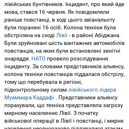
лівійських бунтівників. Інцидент, про який йде
мова, стався 16 червня. Як повідомляли
раніше повстанці, в ході цього авіанальоту
були поранені 16 осіб. Колона техніки була
обстріляна на сході
Лівії
- в районі Абіджана.
Були зруйновані шість вантажних автомобілів
повстанців, на яких були встановлені зенітні
знаряддя.
НАТО
провело розслідування
інциденту. За словами представників альянсу,
колона техніки повстанців піддалася обстрілу,
тому що перебувала в регіоні,
підконтрольному силам
лівійського лідера
Муаммара Каддафі
. Представники альянсу
порахували, що техніка представляла загрозу
мирному населенню Лівії. З початку
військової операції в Лівії і повстанці, і мирне
населення неодноразово піддавалися атакам