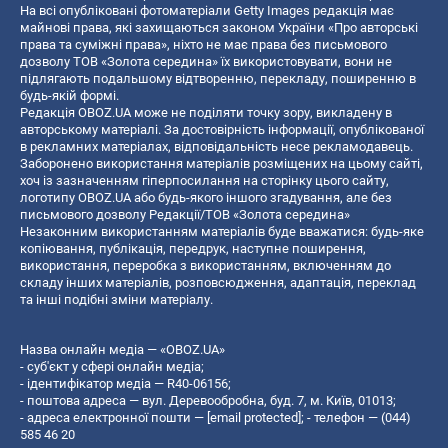
На всі опубліковані фотоматеріали Getty Images редакція має
майнові права, які захищаються законом України «Про авторські
права та суміжні права», ніхто не має права без письмового
дозволу ТОВ «Золота середина» їх використовувати, вони не
підлягають подальшому відтворенню, перекладу, поширенню в
будь-якій формі.
Редакція OBOZ.UA може не поділяти точку зору, викладену в
авторському матеріалі. За достовірність інформації, опублікованої
в рекламних матеріалах, відповідальність несе рекламодавець.
Заборонено використання матеріалів розміщених на цьому сайті,
хоч із зазначенням гіперпосилання на сторінку цього сайту,
логотипу OBOZ.UA або будь-якого іншого згадування, але без
письмового дозволу Редакції/ТОВ «Золота середина»
Незаконним використанням матеріалів буде вважатися: будь-яке
копiювання, публiкацiя, передрук, наступне поширення,
використання, переробка з використанням, включенням до
складу інших матеріалів, розповсюдження, адаптація, переклад
та інші подібні зміни матеріалу.
Назва онлайн медіа — «OBOZ.UA»
- суб'єкт у сфері онлайн медіа;
- ідентифікатор медіа — R40-06156;
- поштова адреса — вул. Деревообробна, буд. 7, м. Київ, 01013;
- адреса електронної пошти —
[email protected]
; - телефон — (044)
585 46 20