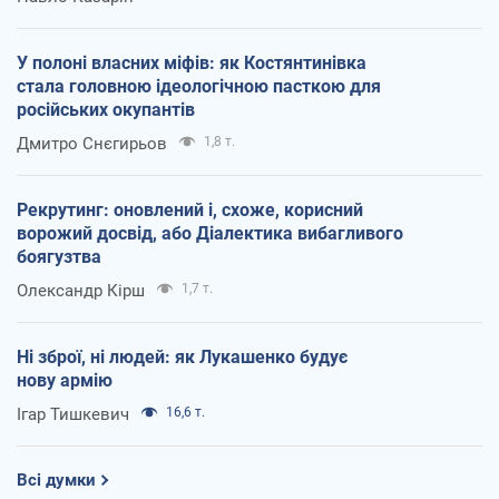
У полоні власних міфів: як Костянтинівка
стала головною ідеологічною пасткою для
російських окупантів
Дмитро Снєгирьов
1,8 т.
Рекрутинг: оновлений і, схоже, корисний
ворожий досвід, або Діалектика вибагливого
боягузтва
Олександр Кірш
1,7 т.
Ні зброї, ні людей: як Лукашенко будує
нову армію
Ігар Тишкевич
16,6 т.
Всі думки