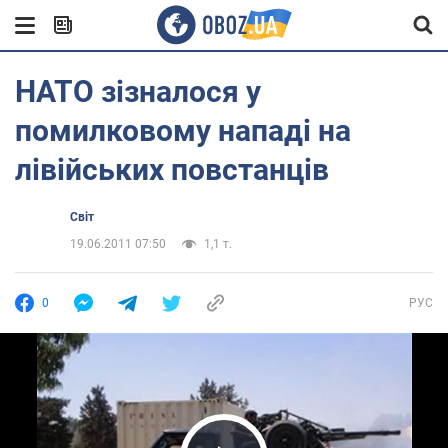
НАТО зізналося у
помилковому нападі на
лівійських повстанців
Світ
19.06.2011 07:50
1,1 т.
0
РУС