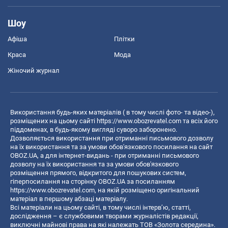
Шоу
Афіша
Плітки
Краса
Мода
Жіночий журнал
Використання будь-яких матеріалів ( в тому числі фото- та відео-),
розміщених на цьому сайті
https://www.obozrevatel.com
та всіх його
піддоменах, в будь-якому вигляді суворо заборонено.
Дозволяється використання при отриманні письмового дозволу
на їх використання та за умови обов'язкового посилання на сайт
OBOZ.UA, а для інтернет-видань - при отриманні письмового
дозволу на їх використання та за умови обов'язкового
розміщення прямого, відкритого для пошукових систем,
гіперпосилання на сторінку OBOZ.UA за посиланням
https://www.obozrevatel.com
, на якій розміщено оригінальний
матеріал в першому абзаці матеріалу.
Всі матеріали на цьому сайті, в тому числі інтерв’ю, статті,
дослідження – є службовими творами журналістів редакції,
виключні майнові права на які належать ТОВ «Золота середина».