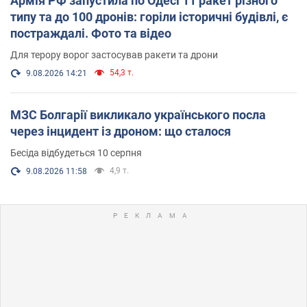
Армія РФ запустила по Одесі 11 ракет різного
типу та до 100 дронів: горіли історичні будівлі, є
постраждалі. Фото та відео
Для терору ворог застосував ракети та дрони
54,3 т.
9.08.2026 14:21
МЗС Болгарії викликало українського посла
через інцидент із дроном: що сталося
Бесіда відбудеться 10 серпня
4,9 т.
9.08.2026 11:58