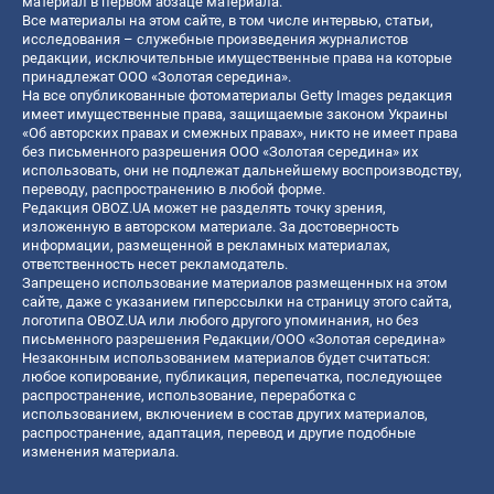
материал в первом абзаце материала.
Все материалы на этом сайте, в том числе интервью, статьи,
исследования – служебные произведения журналистов
редакции, исключительные имущественные права на которые
принадлежат ООО «Золотая середина».
На все опубликованные фотоматериалы Getty Images редакция
имеет имущественные права, защищаемые законом Украины
«Об авторских правах и смежных правах», никто не имеет права
без письменного разрешения ООО «Золотая середина» их
использовать, они не подлежат дальнейшему воспроизводству,
переводу, распространению в любой форме.
Редакция OBOZ.UA может не разделять точку зрения,
изложенную в авторском материале. За достоверность
информации, размещенной в рекламных материалах,
ответственность несет рекламодатель.
Запрещено использование материалов размещенных на этом
сайте, даже с указанием гиперссылки на страницу этого сайта,
логотипа OBOZ.UA или любого другого упоминания, но без
письменного разрешения Редакции/ООО «Золотая середина»
Незаконным использованием материалов будет считаться:
любое копирование, публикация, перепечатка, последующее
распространение, использование, переработка с
использованием, включением в состав других материалов,
распространение, адаптация, перевод и другие подобные
изменения материала.