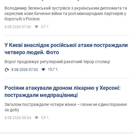
Володимир Зеленський зустрівся з українським дипломата та
окреслив нове бачення війни та ролі міжнародних партнерів у
боротьбі з Росією
3,7 т.
8.08.2026 07:00
У Києві внаслідок російської атаки постраждали
четверо людей. Фото
Ворог продовжує регулярний ракетний терор столиці
10,7 т.
8.08.2026 07:02
Росіяни атакували дроном лікарню у Херсоні:
постраждали медпрацівниці
Загалом постраждали чотири жінки – і вони не єдині поранені
за добу
2,9 т.
8.08.2026 00:54