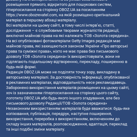
розміщення прямого, відкритого для пошукових систем,
гіперпосилання на сторінку OBOZ.UA за посиланням
https://www.obozrevatel.com
, на якій розміщено оригінальний
матеріал в першому абзаці матеріалу.
Всі матеріали на цьому сайті, в тому числі інтерв’ю, статті,
дослідження – є службовими творами журналістів редакції,
виключні майнові права на які належать ТОВ «Золота середина».
На всі опубліковані фотоматеріали Getty Images редакція має
майнові права, які захищаються законом України «Про авторські
права та суміжні права», ніхто не має права без письмового
дозволу ТОВ «Золота середина» їх використовувати, вони не
підлягають подальшому відтворенню, перекладу, поширенню в
будь-якій формі.
Редакція OBOZ.UA може не поділяти точку зору, викладену в
авторському матеріалі. За достовірність інформації, опублікованої
в рекламних матеріалах, відповідальність несе рекламодавець.
Заборонено використання матеріалів розміщених на цьому сайті,
хоч із зазначенням гіперпосилання на сторінку цього сайту,
логотипу OBOZ.UA або будь-якого іншого згадування, але без
письмового дозволу Редакції/ТОВ «Золота середина»
Незаконним використанням матеріалів буде вважатися: будь-яке
копiювання, публiкацiя, передрук, наступне поширення,
використання, переробка з використанням, включенням до
складу інших матеріалів, розповсюдження, адаптація, переклад
та інші подібні зміни матеріалу.