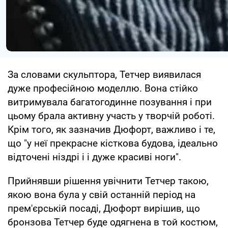
За словами скульптора, Тетчер виявилася
дуже професійною моделлю. Вона стійко
витримувала багатогодинне позування і при
цьому брала активну участь у творчій роботі.
Крім того, як зазначив Дюфорт, важливо і те,
що "у неї прекрасне кісткова будова, ідеально
відточені ніздрі і і дуже красиві ноги".
Прийнявши рішення увічнити Тетчер такою,
якою вона була у свій останній період на
прем'єрській посаді, Дюфорт вирішив, що
бронзова Тетчер буде одягнена в той костюм,