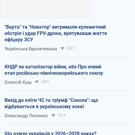
"Варта" та "Новатор" витримали кулеметний
обстріл і удар FPV-дрона, врятувавши життя
офіцеру ЗСУ
Українська Бронетехніка
3,6 т.
КНДР як каталізатор війни, або Про новий
етап російсько-північнокорейського союзу
Олексій Кущ
3,8 т.
Вихід до еліти ЧС та тріумф "Сокола": що
відбувається в українському хокеї
Олександр Липенко
1,6 т.
Що очікує українців у 2026–2028 роках?