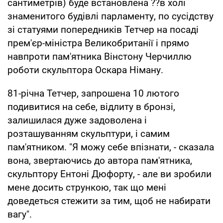
сантиметрів) буде встановлена ??в холі
знаменитого будівлі парламенту, по сусідству
зі статуями попередників Тетчер на посаді
прем'єр-міністра Великобританії і прямо
навпроти пам'ятника Вінстону Черчиллю
роботи скульптора Оскара Німану.
81-річна Тетчер, запрошена 10 лютого
подивитися на себе, відлиту в бронзі,
залишилася дуже задоволена і
розташуванням скульптури, і самим
пам'ятником. "Я можу себе впізнати, - сказала
вона, звертаючись до автора пам'ятника,
скульптору Ентоні Дюфорту, - але ви зробили
мене досить стрункою, так що мені
доведеться стежити за тим, щоб не набирати
вагу".