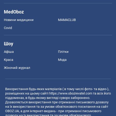
MedOboz
Новини медицини
MAMACLUB
Covid
Шоу
Афіша
Плітки
Краса
Мода
Жіночий журнал
Використання будь-яких матеріалів ( в тому числі фото- та відео-),
розміщених на цьому сайті
https://www.obozrevatel.com
та всіх його
піддоменах, в будь-якому вигляді суворо заборонено.
Дозволяється використання при отриманні письмового дозволу
на їх використання та за умови обов'язкового посилання на сайт
OBOZ.UA, а для інтернет-видань - при отриманні письмового
дозволу на їх використання та за умови обов'язкового