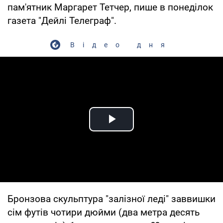
пам'ятник Маргарет Тетчер, пише в понеділок
газета "Дейлі Телеграф".
Відео дня
Play Video
Бронзова скульптура "залізної леді" заввишки
сім футів чотири дюйми (два метра десять