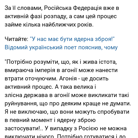
За її словами, Російська Федерація вже в
активній фазі розпаду, а сам цей процес
займе кілька найближчих років.
Читайте:
"У нас має бути ядерна зброя!"
Відомий український поет пояснив, чому
"Потрібно розуміти, що, як і жива істота,
вмираюча імперія в агонії може нанести
втрати оточуючим. Агонія - це досить
активний процес. А така велика і
злісна держава в агонії може викликати такі
руйнування, що про деяким краще не думати.
Я не виключаю, що вони можуть спробувати
в певний момент і ядерну зброю
застосувати!.. У випадку з Росією не можна
виключати нічого. Потрібно готуватися і до