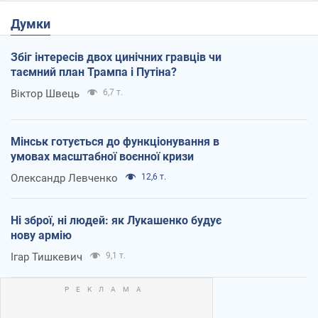
Думки
Збіг інтересів двох цинічних гравців чи
таємний план Трампа і Путіна?
Віктор Швець
6,7 т.
Мінськ готується до функціонування в
умовах масштабної воєнної кризи
Олександр Левченко
12,6 т.
Ні зброї, ні людей: як Лукашенко будує
нову армію
Ігар Тишкевич
9,1 т.