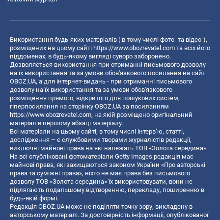
Використання будь-яких матеріалів ( в тому числі фото- та відео-),
розміщених на цьому сайті
https://www.obozrevatel.com
та всіх його
піддоменах, в будь-якому вигляді суворо заборонено.
Дозволяється використання при отриманні письмового дозволу
на їх використання та за умови обов'язкового посилання на сайт
OBOZ.UA, а для інтернет-видань - при отриманні письмового
дозволу на їх використання та за умови обов'язкового
розміщення прямого, відкритого для пошукових систем,
гіперпосилання на сторінку OBOZ.UA за посиланням
https://www.obozrevatel.com
, на якій розміщено оригінальний
матеріал в першому абзаці матеріалу.
Всі матеріали на цьому сайті, в тому числі інтерв’ю, статті,
дослідження – є службовими творами журналістів редакції,
виключні майнові права на які належать ТОВ «Золота середина».
На всі опубліковані фотоматеріали Getty Images редакція має
майнові права, які захищаються законом України «Про авторські
права та суміжні права», ніхто не має права без письмового
дозволу ТОВ «Золота середина» їх використовувати, вони не
підлягають подальшому відтворенню, перекладу, поширенню в
будь-якій формі.
Редакція OBOZ.UA може не поділяти точку зору, викладену в
авторському матеріалі. За достовірність інформації, опублікованої