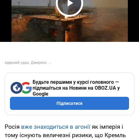
Play Video
Будьте першими у курсі головного —
підпишіться на Новини на OBOZ.UA у
Google
Підписатися
Росія
вже знаходиться в агонії
як імперія і
тому існують величезні ризики, що Кремль