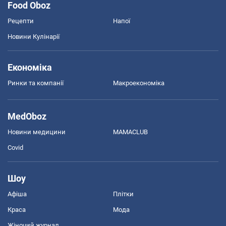
Food Oboz
Рецепти
Напої
Новини Кулінарії
Економіка
Ринки та компанії
Макроекономіка
MedOboz
Новини медицини
MAMACLUB
Covid
Шоу
Афіша
Плітки
Краса
Мода
Жіночий журнал