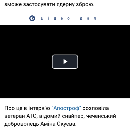
зможе застосувати ядерну зброю.
Відео дня
Play Video
Про це в інтерв'ю
"Апостроф"
розповіла
ветеран АТО, відомий снайпер, чеченський
доброволець Аміна Окуєва.