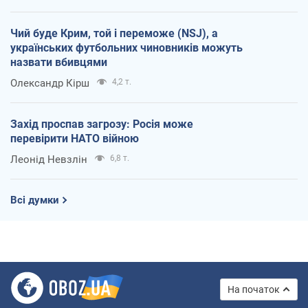
Чий буде Крим, той і переможе (NSJ), а
українських футбольних чиновників можуть
назвати вбивцями
Олександр Кірш
4,2 т.
Захід проспав загрозу: Росія може
перевірити НАТО війною
Леонід Невзлін
6,8 т.
Всі думки
На початок