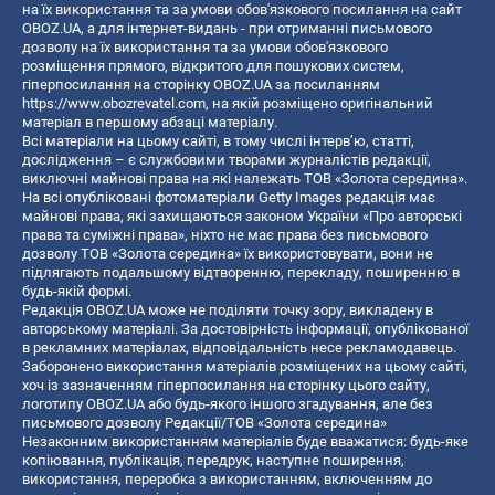
на їх використання та за умови обов'язкового посилання на сайт
OBOZ.UA, а для інтернет-видань - при отриманні письмового
дозволу на їх використання та за умови обов'язкового
розміщення прямого, відкритого для пошукових систем,
гіперпосилання на сторінку OBOZ.UA за посиланням
https://www.obozrevatel.com
, на якій розміщено оригінальний
матеріал в першому абзаці матеріалу.
Всі матеріали на цьому сайті, в тому числі інтерв’ю, статті,
дослідження – є службовими творами журналістів редакції,
виключні майнові права на які належать ТОВ «Золота середина».
На всі опубліковані фотоматеріали Getty Images редакція має
майнові права, які захищаються законом України «Про авторські
права та суміжні права», ніхто не має права без письмового
дозволу ТОВ «Золота середина» їх використовувати, вони не
підлягають подальшому відтворенню, перекладу, поширенню в
будь-якій формі.
Редакція OBOZ.UA може не поділяти точку зору, викладену в
авторському матеріалі. За достовірність інформації, опублікованої
в рекламних матеріалах, відповідальність несе рекламодавець.
Заборонено використання матеріалів розміщених на цьому сайті,
хоч із зазначенням гіперпосилання на сторінку цього сайту,
логотипу OBOZ.UA або будь-якого іншого згадування, але без
письмового дозволу Редакції/ТОВ «Золота середина»
Незаконним використанням матеріалів буде вважатися: будь-яке
копiювання, публiкацiя, передрук, наступне поширення,
використання, переробка з використанням, включенням до