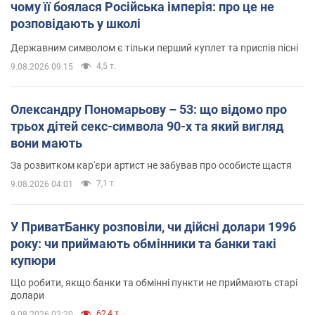
чому її боялася Російська імперія: про це не
розповідають у школі
Державним символом є тільки перший куплет та приспів пісні
4,5 т.
9.08.2026 09:15
Олександру Пономарьову – 53: що відомо про
трьох дітей секс-символа 90-х та який вигляд
вони мають
За розвитком кар'єри артист не забував про особисте щастя
7,1 т.
9.08.2026 04:01
У ПриватБанку розповіли, чи дійсні долари 1996
року: чи приймають обмінники та банки такі
купюри
Що робити, якщо банки та обмінні пункти не приймають старі
долари
62,4 т.
9.08.2026 02:20